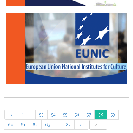
1
|
53
54
55
56
57
58
59
60
61
62
63
|
87