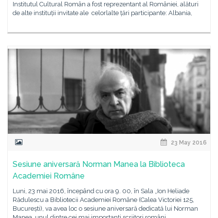
Institutul Cultural Român a fost reprezentant al României, alături
de alte instituții invitate ale celorlalte țări participante: Albania,
23 May 2016
Sesiune aniversară Norman Manea la Biblioteca
Academiei Române
Luni, 23 mai 2016, începând cu ora 9. 00, în Sala „Ion Heliade
Rădulescu a Bibliotecii Academiei Române (Calea Victoriei 125,
București), va avea loc o sesiune aniversară dedicată lui Norman
Manea, unul dintre cei mai importanți scriitori români