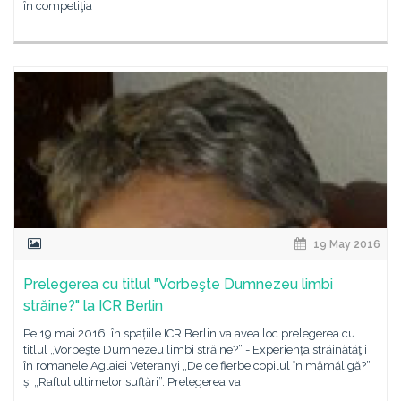
în competiţia
19 May 2016
Prelegerea cu titlul "Vorbeşte Dumnezeu limbi
străine?" la ICR Berlin
Pe 19 mai 2016, în spațiile ICR Berlin va avea loc prelegerea cu
titlul „Vorbeşte Dumnezeu limbi străine?” - Experienţa străinătăţii
în romanele Aglaiei Veteranyi „De ce fierbe copilul în mămăligă?”
și „Raftul ultimelor suflări”. Prelegerea va