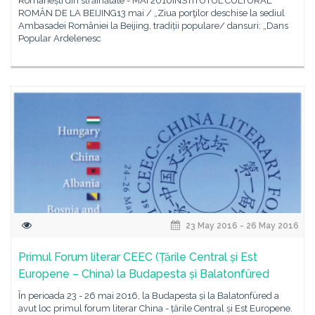
Românești din străinătate - MAI 2016INSTITUTUL CULTURAL
ROMÂN DE LA BEIJING13 mai / „Ziua porţilor deschise la sediul
Ambasadei României la Beijing, tradiții populare/ dansuri: „Dans
Popular Ardelenesc
23 May 2016 - 26 May 2016
Primul Forum literar CEEC (Țările Central și Est
Europene – China) la Budapesta și Balatonfüred
În perioada 23 - 26 mai 2016, la Budapesta și la Balatonfüred a
avut loc primul forum literar China - țările Central și Est Europene.