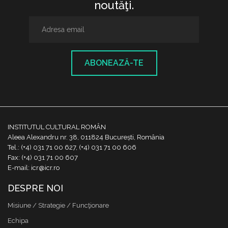
noutăţi.
ABONEAZĂ-TE
INSTITUTUL CULTURAL ROMÂN
Aleea Alexandru nr. 38, 011824 București, România
Tel.: (+4) 031 71 00 627, (+4) 031 71 00 606
Fax: (+4) 031 71 00 607
E-mail: icr@icr.ro
DESPRE NOI
Misiune / Strategie / Funcţionare
Echipa