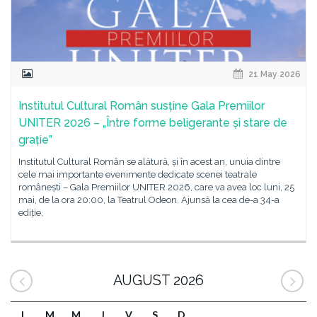
21 May 2026
Institutul Cultural Român susține Gala Premiilor
UNITER 2026 – „Între forme beligerante și stare de
grație”
Institutul Cultural Român se alătură, și în acest an, unuia dintre
cele mai importante evenimente dedicate scenei teatrale
românești – Gala Premiilor UNITER 2026, care va avea loc luni, 25
mai, de la ora 20:00, la Teatrul Odeon. Ajunsă la cea de-a 34-a
ediție,
AUGUST 2026
L
M
M
J
V
S
D