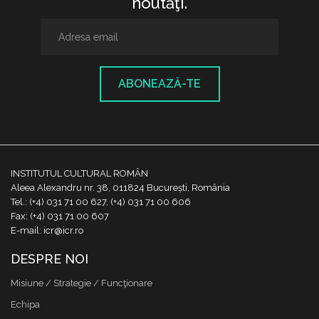
noutăţi.
ABONEAZĂ-TE
INSTITUTUL CULTURAL ROMÂN
Aleea Alexandru nr. 38, 011824 București, România
Tel.: (+4) 031 71 00 627, (+4) 031 71 00 606
Fax: (+4) 031 71 00 607
E-mail: icr@icr.ro
DESPRE NOI
Misiune / Strategie / Funcţionare
Echipa