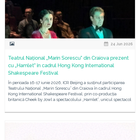
24 Jun 2026
Teatrul Național „Marin Sorescu” din Craiova prezent
cu „Hamlet” în cadrul Hong Kong International
Shakespeare Festival
În perioada 16-17 iunie 2026, ICR Beijing a susținut participarea
Teatrului Național „Marin Sorescu” din Craiova în cadrul Hong
Kong International Shakespeare Festival, prin co-producția
britanică Cheek by Jowl a spectacolului „Hamlet”, unicul spectacol