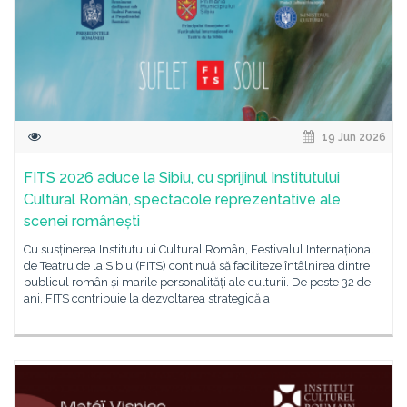
19 Jun 2026
FITS 2026 aduce la Sibiu, cu sprijinul Institutului
Cultural Român, spectacole reprezentative ale
scenei românești
Cu susținerea Institutului Cultural Român, Festivalul Internațional
de Teatru de la Sibiu (FITS) continuă să faciliteze întâlnirea dintre
publicul român și marile personalități ale culturii. De peste 32 de
ani, FITS contribuie la dezvoltarea strategică a