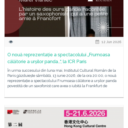
12 Jun 2026
O nouă reprezentație a spectacolului „Frumoasa
călătorie a urșilor panda...“, la ICR Paris
În urma succesului din luna mai, Institutul Cultural Român de la
Paris găzduiește sâmbătă, 13 iunie 2026, de la ora 20:00, o nouă
reprezentație a spectacolului Frumoasa călătorie a urșilor panda
povestită de un saxofonist care avea o iubită la Frankfurt de