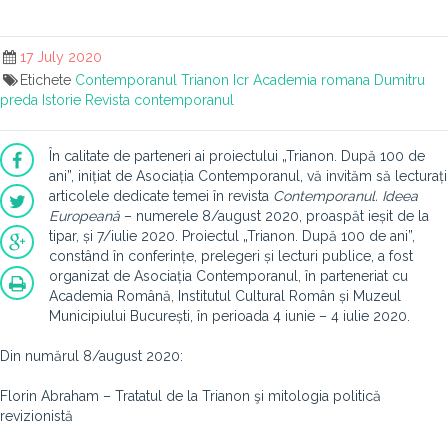
17 July 2020
Etichete
Contemporanul
Trianon
Icr
Academia romana
Dumitru
preda
Istorie
Revista contemporanul
În calitate de parteneri ai proiectului „Trianon. După 100 de
ani”, inițiat de Asociația Contemporanul, vă invităm să lecturați
articolele dedicate temei în revista
Contemporanul. Ideea
Europeană
– numerele 8/august 2020, proaspăt ieșit de la
tipar, și 7/iulie 2020. Proiectul „Trianon. După 100 de ani”,
constând în conferințe, prelegeri și lecturi publice, a fost
organizat de Asociația Contemporanul, în parteneriat cu
Academia Română, Institutul Cultural Român și Muzeul
Municipiului București, în perioada 4 iunie – 4 iulie 2020.
Din numărul 8/august 2020:
Florin Abraham – Tratatul de la Trianon şi mitologia politică
revizionistă