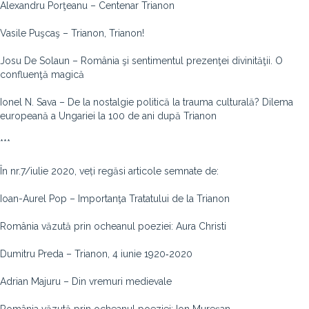
Alexandru Porţeanu – Centenar Trianon
Vasile Puşcaş – Trianon, Trianon!
Josu De Solaun – România şi sentimentul prezenţei divinităţii. O
confluenţă magică
Ionel N. Sava – De la nostalgie politică la trauma culturală? Dilema
europeană a Ungariei la 100 de ani după Trianon
***
În nr.7/iulie 2020, veți regăsi articole semnate de:
Ioan-Aurel Pop – Importanţa Tratatului de la Trianon
România văzută prin ocheanul poeziei: Aura Christi
Dumitru Preda – Trianon, 4 iunie 1920‑2020
Adrian Majuru – Din vremuri medievale