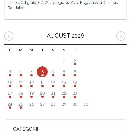
filmele Caligrafie (1982, co-regie cu Zeno Bogdănescu, Olimpiu
Bandalac,
AUGUST 2026
L
M
M
J
V
S
D
1
2
3
4
5
6
7
8
9
10
11
12
13
14
15
16
17
18
19
20
21
22
23
24
25
26
27
28
29
30
31
CATEGORII