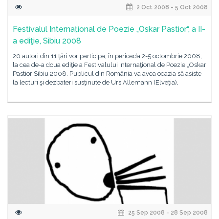
2 Oct 2008 - 5 Oct 2008
Festivalul Internaţional de Poezie „Oskar Pastior“, a II-
a ediţie, Sibiu 2008
20 autori din 11 ţări vor participa, în perioada 2-5 octombrie 2008,
la cea de-a doua ediţie a Festivalului Internaţional de Poezie „Oskar
Pastior Sibiu 2008. Publicul din România va avea ocazia să asiste
la lecturi şi dezbateri susţinute de Urs Allemann (Elveţia),
25 Sep 2008 - 28 Sep 2008