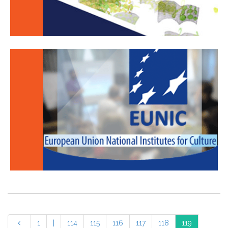
1
|
114
115
116
117
118
119