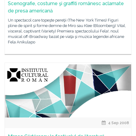
Scenografie, costume şi graffiti românesc aclamate
de presa americană
Un spectacol care topeşte pereţii (The New York Times) Figuri
pline de spirit şi forme demne de Miro sau Klee (Bloomberg) Vital,
visceral, captivant (Variety) Premiera spectacolului Fela!, noul
musical off-Broadway bazat pe viaţa şi muzica legendei africane
Fela Anikulapo
4 Sep 2008