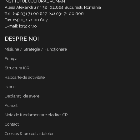
INSTITUTUL CULTURAL ROMÂN
Aleea Alexandru nr. 38, 011824 București, România
Tel.: (+4) 031 71 00 627, (+4) 031 71 00 606
Fax: (+4) 031 71 00 607
E-mail: icr@icr.ro
DESPRE NOI
Misiune / Strategie / Funcţionare
Echipa
Structura ICR
Rapoarte de activitate
Istoric
Declaraţii de avere
Achizitii
Nota de fundamentare cladire ICR
Contact
Cookies & protectia datelor