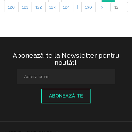
120
121
122
123
124
|
130
Abonează-te la Newsletter pentru
noutăţi.
ABONEAZĂ-TE