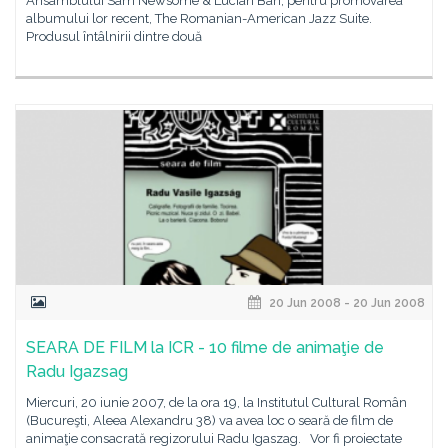
Ansamblului Sam Newsome & Lucian Ban, pentru promovarea
albumului lor recent, The Romanian-American Jazz Suite.
Produsul întâlnirii dintre două
20 Jun 2008 - 20 Jun 2008
SEARA DE FILM la ICR - 10 filme de animaţie de
Radu Igazsag
Miercuri, 20 iunie 2007, de la ora 19, la Institutul Cultural Român
(Bucureşti, Aleea Alexandru 38) va avea loc o seară de film de
animaţie consacrată regizorului Radu Igaszag. Vor fi proiectate