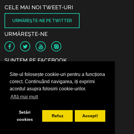
CELE MAI NOI TWEET-URI
URMĂREŞTE-NE PE TWITTER
URMĂREŞTE-NE
SUNTEM PE FACEBOOK
Site-ul folosește cookie-uri pentru a funcționa
corect. Continuând navigarea, iți exprimi
acordul asupra folosirii cookie-urilor.
Află mai mult
Setări
Refuz
Accept!
cookies