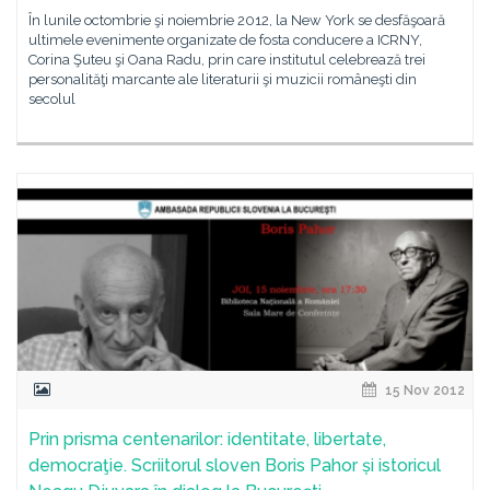
În lunile octombrie şi noiembrie 2012, la New York se desfăşoară
ultimele evenimente organizate de fosta conducere a ICRNY,
Corina Şuteu şi Oana Radu, prin care institutul celebrează trei
personalităţi marcante ale literaturii şi muzicii româneşti din
secolul
15 Nov 2012
Prin prisma centenarilor: identitate, libertate,
democraţie. Scriitorul sloven Boris Pahor și istoricul