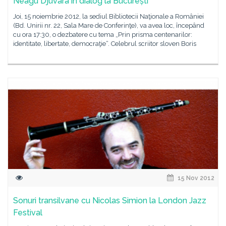
Neagu Djuvara în dialog la București
Joi, 15 noiembrie 2012, la sediul Bibliotecii Naţionale a României
(Bd. Unirii nr. 22, Sala Mare de Conferinţe), va avea loc, începând
cu ora 17:30, o dezbatere cu tema „Prin prisma centenarilor:
identitate, libertate, democraţie“. Celebrul scriitor sloven Boris
15 Nov 2012
Sonuri transilvane cu Nicolas Simion la London Jazz
Festival