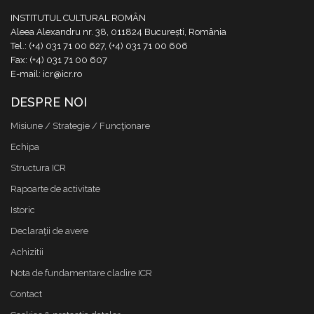
INSTITUTUL CULTURAL ROMÂN
Aleea Alexandru nr. 38, 011824 București, România
Tel.: (+4) 031 71 00 627, (+4) 031 71 00 606
Fax: (+4) 031 71 00 607
E-mail: icr@icr.ro
DESPRE NOI
Misiune / Strategie / Funcţionare
Echipa
Structura ICR
Rapoarte de activitate
Istoric
Declaraţii de avere
Achizitii
Nota de fundamentare cladire ICR
Contact