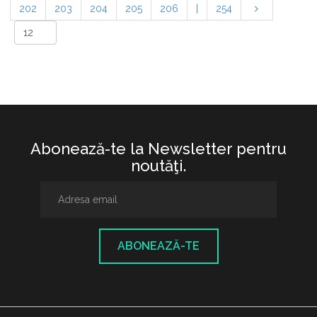
202
203
204
205
206
|
254
Abonează-te la Newsletter pentru
noutăţi.
ABONEAZĂ-TE