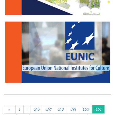
1
|
196
197
198
199
200
201