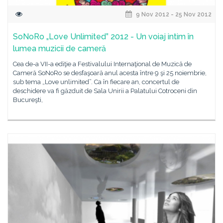
9 Nov 2012 - 25 Nov 2012
SoNoRo „Love Unlimited” 2012 - Un voiaj intim în
lumea muzicii de cameră
Cea de-a VII-a ediţie a Festivalului Internaţional de Muzică de
Cameră SoNoRo se desfaşoară anul acesta între 9 şi 25 noiembrie,
sub tema „Love unlimited”. Ca în fiecare an, concertul de
deschidere va fi găzduit de Sala Unirii a Palatului Cotroceni din
Bucureşti,