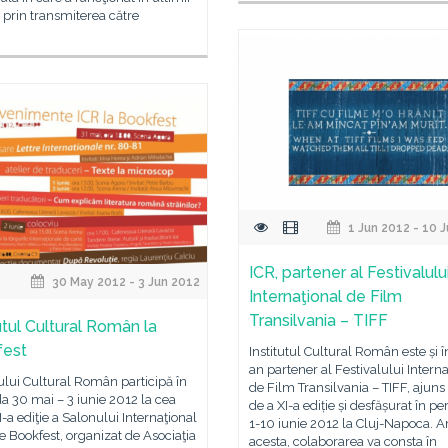
, prin transmiterea către
1 Jun 2012 - 10 
ICR, partener al Festivalulu
30 May 2012 - 3 Jun 2012
Internaţional de Film
Transilvania – TIFF
utul Cultural Român la
fest
Institutul Cultural Român este și î
an partener al Festivalului Interna
tului Cultural Român participă în
de Film Transilvania – TIFF, ajuns
a 30 mai – 3 iunie 2012 la cea
de a XI-a ediție și desfășurat în pe
I-a ediţie a Salonului Internaţional
1-10 iunie 2012 la Cluj-Napoca. A
e Bookfest, organizat de Asociaţia
acesta, colaborarea va consta în