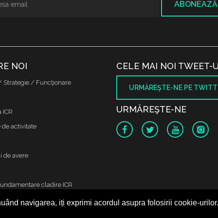
ABONEAZĂ
RE NOI
CELE MAI NOI TWEET-U
/ Strategie / Funcţionare
URMĂREŞTE-NE PE TWITT
URMĂREŞTE-NE
a ICR
de activitate
i de avere
fundamentare cladire ICR
uând navigarea, iți exprimi acordul asupra folosirii cookie-urilor
 protectia datelor