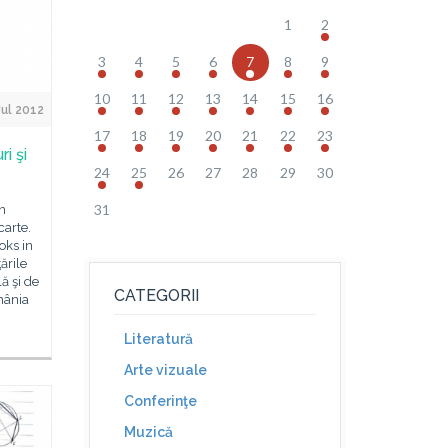
1
2
3
4
5
6
7
8
9
10
11
12
13
14
15
16
Jul 2012
17
18
19
20
21
22
23
ri şi
24
25
26
27
28
29
30
31
in
carte.
oks in
ţările
ă şi de
CATEGORII
omânia
Literatură
Arte vizuale
Conferinţe
Muzică