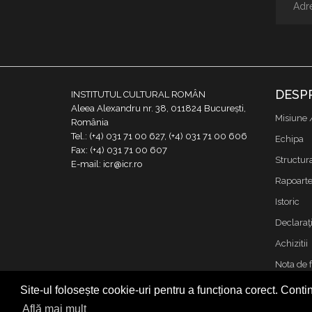
DESP
INSTITUTUL CULTURAL ROMÂN
Aleea Alexandru nr. 38, 011824 București,
Misiune 
România
Tel.: (+4) 031 71 00 627, (+4) 031 71 00 606
Echipa
Fax: (+4) 031 71 00 607
Structur
E-mail: icr@icr.ro
Rapoarte 
Istoric
Declaraţi
Achizitii
Nota de 
Contact
Site-ul folosește cookie-uri pentru a funcționa corect. Contin
Cookies &
Află mai mult