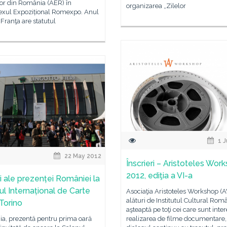
lor din România (AER) în
organizarea „Zilelor
xul Expozițional Romexpo. Anul
 Franţa are statutul
1 J
22 May 2012
Înscrieri – Aristoteles Wor
2012, ediţia a VI-a
i ale prezenței României la
ul Internațional de Carte
Asociaţia Aristoteles Workshop (
alături de Institutul Cultural Român
 Torino
aşteaptă pe toţi cei care sunt inter
a, prezentă pentru prima oară
realizarea de filme documentare,