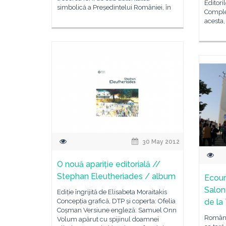
Editori
simbolică a Președintelui României, în
Comple
acesta,
30 May 2012
O nouă apariție editorială //
Stephan Eleutheriades / album
Ecour
Salon
Ediție îngrijită de Elisabeta Moraitakis
Concepția grafică, DTP și coperta: Ofelia
de la
Coșman Versiune engleză: Samuel Onn
Români
Volum apărut cu spijinul doamnei