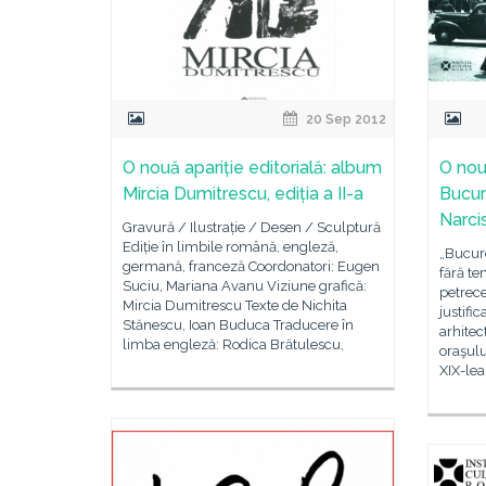
20 Sep 2012
O nouă apariție editorială: album
O nouă
Mircia Dumitrescu, ediția a II-a
Bucur
Narci
Gravură / Ilustrație / Desen / Sculptură
Ediție în limbile română, engleză,
„Bucure
germană, franceză Coordonatori: Eugen
fără te
Suciu, Mariana Avanu Viziune grafică:
petrece
Mircia Dumitrescu Texte de Nichita
justifi
Stănescu, Ioan Buduca Traducere în
arhitec
limba engleză: Rodica Brătulescu,
oraşulu
XIX-lea