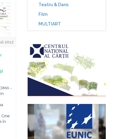
Teatru & Dans
Film
MULTIART
Jul 2012
/
și
NOIMA -
in
na
n
 Cine
i în