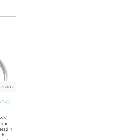
un 2012
kshop
AWA),
, îi
esaţi in
 de