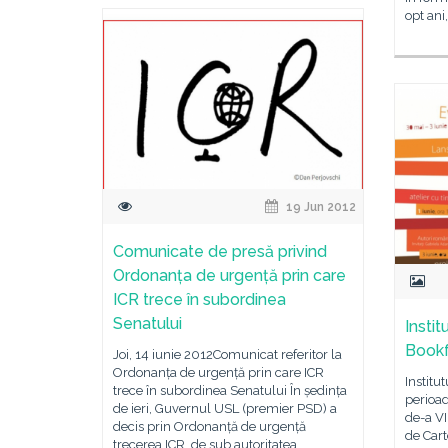
opt ani
19 Jun 2012
Comunicate de presă privind
Ordonanța de urgență prin care
ICR trece în subordinea
Senatului
Instit
Book
Joi, 14 iunie 2012Comunicat referitor la
Ordonanța de urgență prin care ICR
Institu
trece în subordinea Senatului În ședința
perioad
de ieri, Guvernul USL (premier PSD) a
de-a VI
decis prin Ordonanță de urgență
de Cart
trecerea ICR, de sub autoritatea