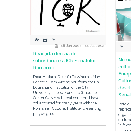
18 Jun 2012 - 11 Jul 2012
Reacții la decizia de
Numer
subordonare a ICR Senatului
cultur
României
Europa
Dear Madam, Dear Sir,To Whom it May
Cultu
Concern, I am writing you from the Ph.
D. granting institution of the City
desch
University in New York, the Graduate
Senat
Center CUNY with real concern. I have
collaborated for many years with the
Reţelel
Romanian Cultural Institute, presenting
repreze
playwrights,
organiz
cultura
în favo
în form