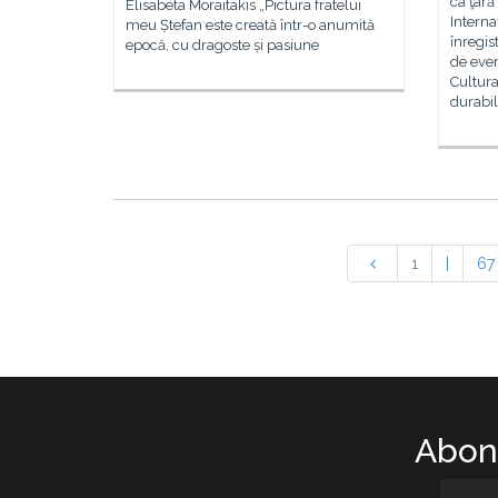
ca ţară
Elisabeta Moraitakis „Pictura fratelui
Interna
meu Ștefan este creată într-o anumită
înregis
epocă, cu dragoste și pasiune
de even
Cultur
durabil
1
|
67
Abone