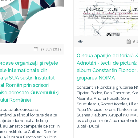
6 
27 Jun 2012
O nouă apariție editorială /
oase organizaţii şi reţele
Adnotări - lecții de pictură:
ale internaţionale din
album Constantin Flondor 
 şi SUA susţin Institutul
gruparea NOIMA
ral Român prin scrisori
Constantin Flondor și gruparea 
ise adresate Guvernului şi
Ciprian Bodea, Dan Gherman, Sor
Neamțu, Andrei Rosetti, Sorin
ului României
Scurtulescu, Robert Koteles, Lilia
e culturale europene,
Popa Mercioiu, Ierom. Pantelimo
ntând la rândul lor sute de alte
Șușnea / album „Grupul NOIMA…
aţii din domeniul artistic și
este el și ce-i mână pe membrii lu
l, au lansat o campanie de sprijin
luptă? După
area Institutului Cultural Român
ula în care a funcţionat în ultimii