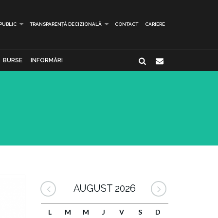
 PUBLIC
TRANSPARENȚĂ DECIZIONALĂ
CONTACT
CARIERE
BURSE
INFORMĂRI
AUGUST 2026
L
M
M
J
V
S
D