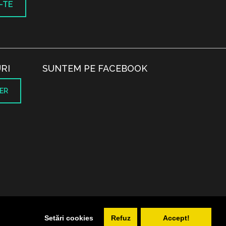
-TE
RI
SUNTEM PE FACEBOOK
ER
.
Setări cookies
Refuz
Accept!