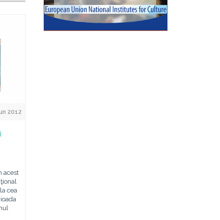
Jun 2012
i
n acest
ţional
 la cea
rioada
nul