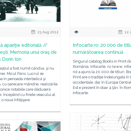
23 Aug 2012
12 
 apariţie editorială //
Infocarte.ro: 20 000 de titlu
eşti. Memoria unui oraş de
numărătoarea continuă
s Dorin Ion
Singurul catalog Books in Print d
România, Infocarte. ro (www. info
ştiul a fost numit cândva, şi nu
ro) a ajuns la 20 000 de titluri. Bo
mei, Micul Paris. Lucrul se
Print are o tradiţie îndelungată în 
a în perioada interbelică şi
occidentale, dar în Europa Central
ca, cu oarecare mândrie, realizările
Est e prezent în doar 4 ţări. În R
tonice notabile care dăduseră
Infocarte.
i, începând cu finele veacului al
, o nouă înfăţişare.