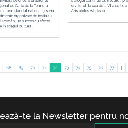
 invitată de onoare la Salonul
dialogul continuu cu trecutul, pr
ţional de Carte de la Torino, a
şi viitorul, la cea de-a VI-a ediție a
trat, prin standul național și seria
Aristoteles Worksop.
imente organizate de Institutul
al Român, un succes cu efecte
e în spațiul cultural
68
69
70
71
72
73
74
75
76
77
|
ază-te la Newsletter pentru no