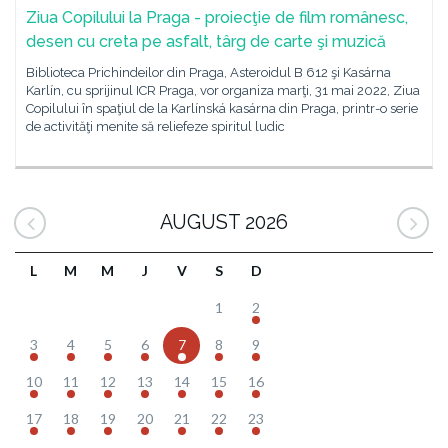
Ziua Copilului la Praga - proiecţie de film românesc,
desen cu creta pe asfalt, târg de carte şi muzică
Biblioteca Prichindeilor din Praga, Asteroidul B 612 şi Kasárna
Karlín, cu sprijinul ICR Praga, vor organiza marţi, 31 mai 2022, Ziua
Copilului în spaţiul de la Karlínská kasárna din Praga, printr-o serie
de activităţi menite să reliefeze spiritul ludic
AUGUST 2026
L
M
M
J
V
S
D
1
2
3
4
5
6
7
8
9
10
11
12
13
14
15
16
17
18
19
20
21
22
23