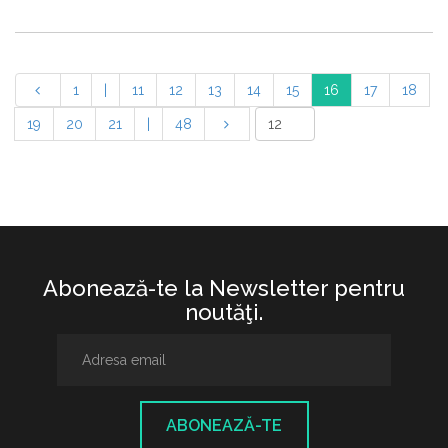
1
|
11
12
13
14
15
16
17
18
19
20
21
|
48
Abonează-te la Newsletter pentru
noutăţi.
ABONEAZĂ-TE