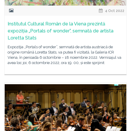
4 Oct 2022
Institutul Cultural Român de la Viena prezintă
expoziția „Portals of wonder”, semnată de artista
Loretta Stats
Expoziţia „Portals of wonder”, semnată de artista austriacă de
origine română Loretta Stats, va putea fi vizitată, la Galeria ICR
Viena, în perioada 6 octombrie – 18 noiembrie 2022. Vernisajul va
avea loc joi, 6 octombrie 2022, ora 19. 00, și este sprijinit