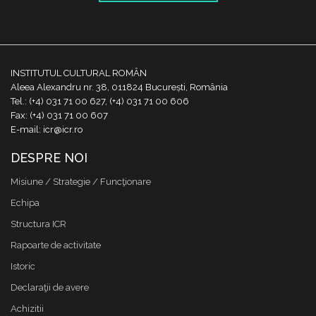
INSTITUTUL CULTURAL ROMÂN
Aleea Alexandru nr. 38, 011824 București, România
Tel.: (+4) 031 71 00 627, (+4) 031 71 00 606
Fax: (+4) 031 71 00 607
E-mail: icr@icr.ro
DESPRE NOI
Misiune / Strategie / Funcţionare
Echipa
Structura ICR
Rapoarte de activitate
Istoric
Declaraţii de avere
Achizitii