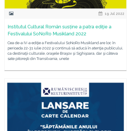
19 Jul 2022
Institutul Cultural Român susține a patra ediţie a
Festivalului SoNoRo Musikland 2022
Cea de-a IV-a ediţie a Festivalului SoNoRo Musikland are loc în
perioada 22-31 iulie 2022 şi continuă să aducă în atenţia publicului,
ca destinaţii culturale, oraşele Braşov şi Sighişoara, dar şi câteva
sate pitoreşti din Transilvania, unele