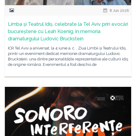
8 Jun 2026
Limba și Teatrul Idiș, celebrate la Tel Aviv prin evocări
bucureștene cu Leah Koenig, în memoria
dramaturgului Ludovic Bruckstein
ICR Tel Aviv a aniversat, la 4 iunie a. c. , Ziua Limbii și Teatrului Idiș,
printr-un eveniment dedicat memoriei dramaturgului Ludovic
Bruckstein, una dintre personalitățile reprezentative ale culturii idiș
de origine română. Evenimentul a fost deschis de