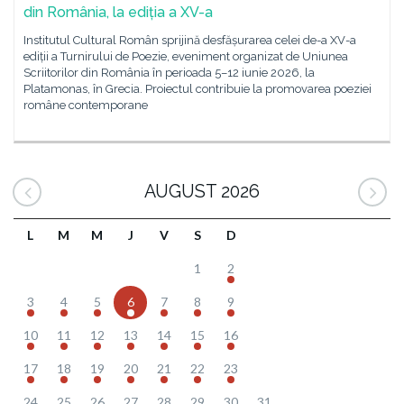
din România, la ediția a XV-a
Institutul Cultural Român sprijină desfășurarea celei de-a XV-a
ediții a Turnirului de Poezie, eveniment organizat de Uniunea
Scriitorilor din România în perioada 5–12 iunie 2026, la
Platamonas, în Grecia. Proiectul contribuie la promovarea poeziei
române contemporane
AUGUST 2026
L
M
M
J
V
S
D
1
2
3
4
5
6
7
8
9
10
11
12
13
14
15
16
17
18
19
20
21
22
23
24
25
26
27
28
29
30
31