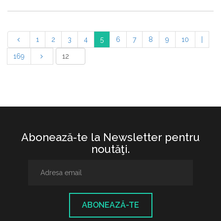
1
2
3
4
5
6
7
8
9
10
|
169
Abonează-te la Newsletter pentru
noutăţi.
ABONEAZĂ-TE