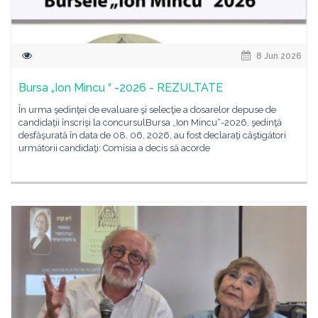
8 Jun 2026
Bursa „Ion Mincu “ -2026 - REZULTATE
În urma şedinţei de evaluare şi selecţie a dosarelor depuse de
candidaţii înscrişi la concursulBursa „Ion Mincu“-2026, şedinţă
desfăşurată în data de 08. 06. 2026, au fost declaraţi câştigători
următorii candidaţi: Comisia a decis să acorde