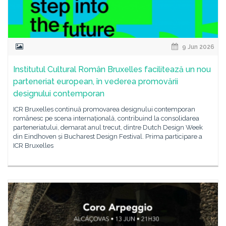
9 Jun 2026
Institutul Cultural Român Bruxelles facilitează un nou
parteneriat european, în vederea promovării
designului contemporan
ICR Bruxelles continuă promovarea designului contemporan
românesc pe scena internațională, contribuind la consolidarea
parteneriatului, demarat anul trecut, dintre Dutch Design Week
din Eindhoven și Bucharest Design Festival. Prima participare a
ICR Bruxelles