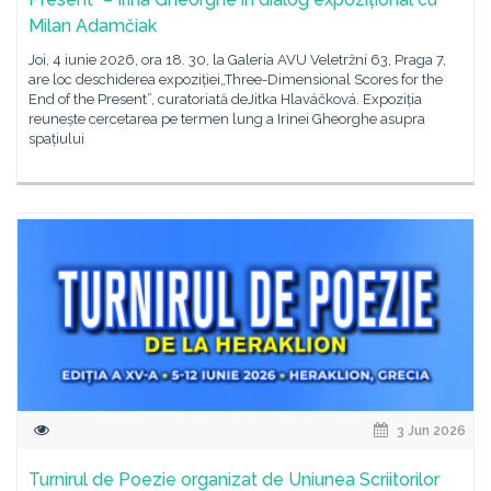
Milan Adamčiak
Joi, 4 iunie 2026, ora 18. 30, la Galeria AVU Veletržní 63, Praga 7,
are loc deschiderea expoziției„Three-Dimensional Scores for the
End of the Present”, curatoriată deJitka Hlaváčková. Expoziția
reunește cercetarea pe termen lung a Irinei Gheorghe asupra
spațiului
3 Jun 2026
Turnirul de Poezie organizat de Uniunea Scriitorilor