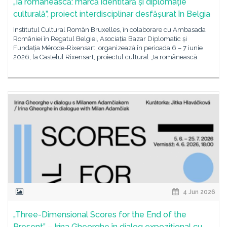
„Ia românească: marcă identitară și diplomație
culturală”, proiect interdisciplinar desfășurat în Belgia
Institutul Cultural Român Bruxelles, în colaborare cu Ambasada
României în Regatul Belgiei, Asociația Bazar Diplomatic și
Fundația Mérode-Rixensart, organizează în perioada 6 – 7 iunie
2026, la Castelul Rixensart, proiectul cultural „Ia românească:
4 Jun 2026
„Three-Dimensional Scores for the End of the
Present” – Irina Gheorghe în dialog expozițional cu