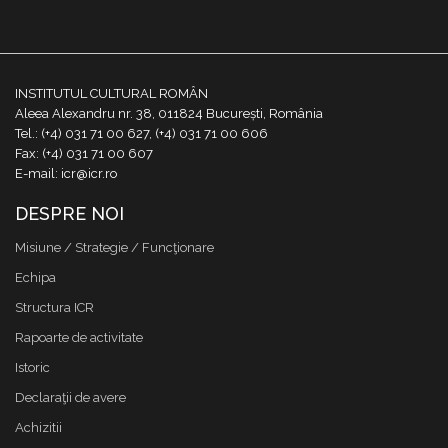
INSTITUTUL CULTURAL ROMÂN
Aleea Alexandru nr. 38, 011824 București, România
Tel.: (+4) 031 71 00 627, (+4) 031 71 00 606
Fax: (+4) 031 71 00 607
E-mail: icr@icr.ro
DESPRE NOI
Misiune / Strategie / Funcţionare
Echipa
Structura ICR
Rapoarte de activitate
Istoric
Declaraţii de avere
Achizitii