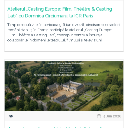
Atelierul „Casting Europe: Film, Théâtre & Casting
Lab”, cu Domnica Cîrciumaru, la ICR Paris
Timp de două zile, în perioada 5-6 iunie 2026, cincisprezece actori
români stabiliți în Franța participă la atelierul „Casting Europe:
Film, Théâtre & Casting Lab”, conceput pentru a încuraja
colaborările în domeniile teatrului, filmului și televiziunii
4 Jun 2026