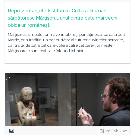
Reprezentanțele Institutului Cultural Român
sărbătoresc Mărțișorul, unul dintre cele mai vechi
obiceiuri românești
Mărțișorul, simbolul primăverii, iubirii şi purității, este, pe data de 1
Martie, prin tradiție, un dar purtător al tuturor cuvintelor nerostite,
dar trăite, de către cel care-l oferă către cel care-l primește.
Mărțișoarele sunt realizate folosind tehnici
26 Feb 2021