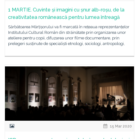
1 MARTIE. Cuvinte și imagini cu șnur alb-roșu, de la
creativitatea românească pentru lumea întreagă
Sărbătoarea Mărțișorului va fi marcată în rețeaua reprezentanțelor
Institutului Cultural Român din străinătate prin organizarea unor
ateliere pentru copii, difuzarea unor filme documentare, prin
prelegeri susținute de specialiști etnologi, sociologi, antropologi,
15 Mar 2020