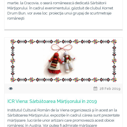
martie, la Cracovia, o seară românească dedicată Sărbătorii
Mărţişorului. În cadrul evenimentului, găzduit de clubul Kornet
Drum Bun, vor avea loc: proiecţia unui grupaj de scurtmetraje
româneşti
28 Feb 2019
ICR Viena: Sărbătoarea Mărțișorului în 2019
Institutul Cultural Român de la Viena organizează şi în acest an la
Sărbătoarea Mărţişorului, expoziție în cadrul căreia sunt prezentate
mărțișoare, lucrările unor artizani care promovează acest obicei
românesc în Austria. Vor putea fi admirate mărţişoare