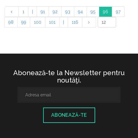
1
|
91
92
93
94
95
96
97
98
99
100
101
|
116
Abonează-te la Newsletter pentru
noutăţi.
ABONEAZĂ-TE