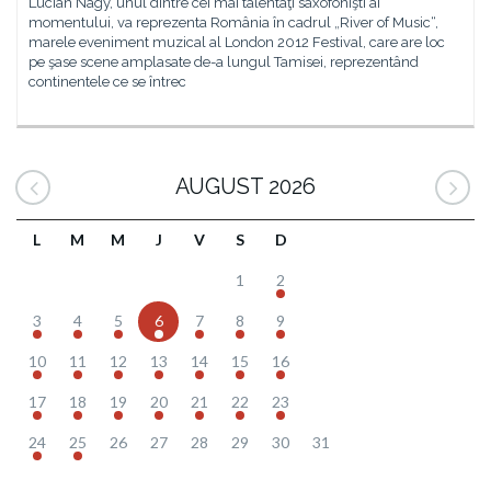
Lucian Nagy, unul dintre cei mai talentaţi saxofonişti ai
momentului, va reprezenta România în cadrul „River of Music“,
marele eveniment muzical al London 2012 Festival, care are loc
pe şase scene amplasate de-a lungul Tamisei, reprezentând
continentele ce se întrec
AUGUST 2026
L
M
M
J
V
S
D
1
2
3
4
5
6
7
8
9
10
11
12
13
14
15
16
17
18
19
20
21
22
23
24
25
26
27
28
29
30
31