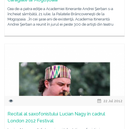
Cea de-a patra ediţie a Academiei Itinerante Andrei Şerban s-a
încheiat sâmbătă, 21 iulie, la Palatele Brâncoveneşti de la
Mogoşoaia. „În cei şase ani de existenţă, Academia Itinerantă
Andrei Şerban a reunit în jurul ei peste 300 de artişti din teatru
22 Jul 2012
Recital al saxofonistului Lucian Nagy în cadrul
London 2012 Festival