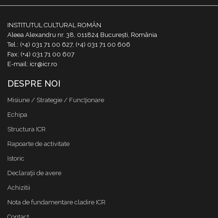
INSTITUTUL CULTURAL ROMÂN
Aleea Alexandru nr. 38, 011824 București, România
Tel.: (+4) 031 71 00 627, (+4) 031 71 00 606
Fax: (+4) 031 71 00 607
E-mail: icr@icr.ro
DESPRE NOI
Misiune / Strategie / Funcţionare
Echipa
Structura ICR
Rapoarte de activitate
Istoric
Declaraţii de avere
Achizitii
Nota de fundamentare cladire ICR
Contact