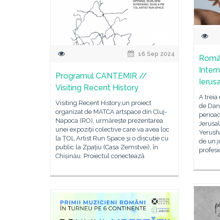
16 Sep 2024
Român
Inter
Programul CANTEMIR //
Ierus
Visiting Recent History
A treia
Visiting Recent History,un proiect
de Dans
organizat de MATCA artspace din Cluj-
perioad
Napoca (RO), urmărește prezentarea
Jerusa
unei expoziții colective care va avea loc
Yerusha
la ȚOL Artist Run Space și o discuție cu
de un j
public la Zpațiu (Casa Zemstvei), în
profesi
Chișinău. Proiectul conectează