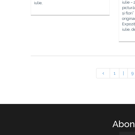
iulie –
iulie,
pictură
și flori
origina
Expoziț
iulie, d
1
|
9
Abone