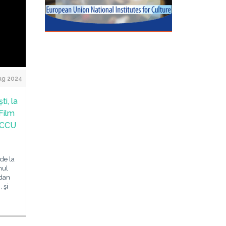
ug 2024
i, la
 Film
IRCCU
 de la
nul
gdan
 şi