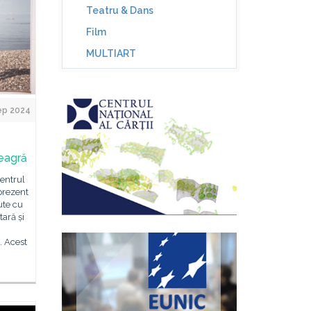
Teatru & Dans
Film
MULTIART
ep 2024
eagră
Centrul
prezent
tute cu
ară și
. Acest