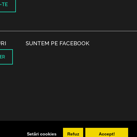
-TE
RI
SUNTEM PE FACEBOOK
ER
.
Setări cookies
Refuz
Accept!