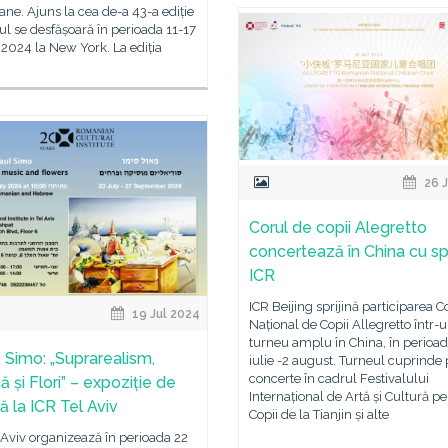
ne. Ajuns la cea de-a 43-a ediție
lul se desfășoară în perioada 11-17
2024 la New York. La ediția
26 J
Corul de copii Alegretto
concertează în China cu spr
ICR
ICR Beijing sprijină participarea C
19 Jul 2024
Național de Copii Allegretto într-
turneu amplu în China, în perioad
. Simo: „Suprarealism,
iulie -2 august. Turneul cuprinde 
concerte în cadrul Festivalului
 și Flori” – expoziție de
Internațional de Artă și Cultură p
ă la ICR Tel Aviv
Copii de la Tianjin și alte
 Aviv organizează în perioada 22