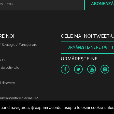
ABONEAZĂ
RE NOI
CELE MAI NOI TWEET-U
/ Strategie / Funcţionare
URMĂREŞTE-NE PE TWITT
URMĂREŞTE-NE
a ICR
de activitate
i de avere
fundamentare cladire ICR
uând navigarea, iți exprimi acordul asupra folosirii cookie-urilor
 protectia datelor