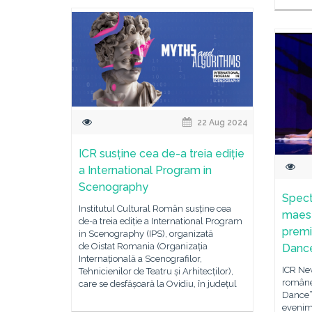
22 Aug 2024
ICR susține cea de-a treia ediție
a International Program in
Scenography
Spect
Institutul Cultural Român susține cea
maestr
de-a treia ediție a International Program
premi
in Scenography (IPS), organizată
de Oistat Romania (Organizația
Dance
Internațională a Scenografilor,
ICR Ne
Tehnicienilor de Teatru și Arhitecților),
românea
care se desfășoară la Ovidiu, în județul
Dance”
evenime