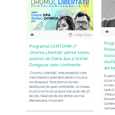
2 Sep 2024
Prog
Programul CANTEMIR //
Proiec
„Drumul Libertății”, primul turneu
Asoci
susținut de Diana Jipa și Ștefan
desfă
Doniga pe șase continente
ale lu
„Drumul Libertății” este proiectul care
În per
marchează o premieră pentru muzica
2024,As
românească, fiind primul turneu
turneu 
desfășurat pe șase continente, un traseu
cadrul 
în jurul lumii ce va dura mai puțin de 30
„Poduri
de zile. Realizat de doi dintre cei mai
Român,
efervescenți muzicieni
Cantemi
(re)co