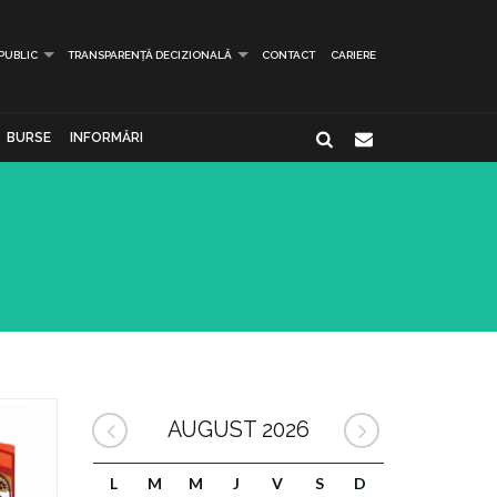
 PUBLIC
TRANSPARENȚĂ DECIZIONALĂ
CONTACT
CARIERE
BURSE
INFORMĂRI
AUGUST 2026
L
M
M
J
V
S
D