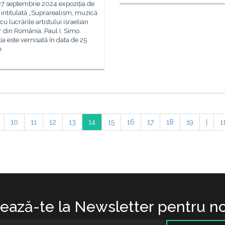
 27 septembrie 2024 expoziția de
 intitulată „Suprarealism, muzică
” cu lucrările artistului israelian
r din România, Paul I. Simo.
ia este vernisată în data de 25
e
10
11
12
13
14
15
16
17
18
19
|
1
ază-te la Newsletter pentru no