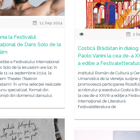
11 Sep 2024
2 S
ia la Festivalul
naţional de Dans Solo de la
Costică Brădătan în dialog
alim
Paolo Vanini la cea de-a XX
 ediție a Festivalului Internațional
a ediție a Festivaletteratur
 Solo de la Ierusalim are loc în
a 11-14 septembrie 2024, la
Institutul Român de Cultură şi Ce
lem Theater (Teatron
Umanistică de la Veneţia susţine ş
laim). În urma selecției realizate
promovează participarea filosoful
uriu specializat, format din
scriitorului şi eseistului Costică B
oniști din domeniul dansului,
la cea de-a XXVIII-a ediţie a Festiv
Internaţional de Literatură
Festivaletteratura de