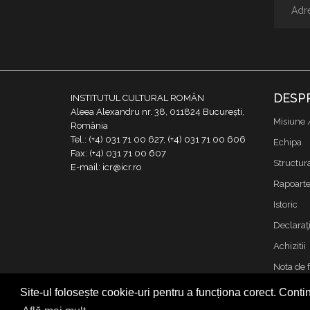
DESP
INSTITUTUL CULTURAL ROMÂN
Aleea Alexandru nr. 38, 011824 București,
Misiune 
România
Tel.: (+4) 031 71 00 627, (+4) 031 71 00 606
Echipa
Fax: (+4) 031 71 00 607
Structur
E-mail: icr@icr.ro
Rapoarte 
Istoric
Declaraţi
Achizitii
Nota de 
Contact
Site-ul folosește cookie-uri pentru a funcționa corect. Contin
Cookies &