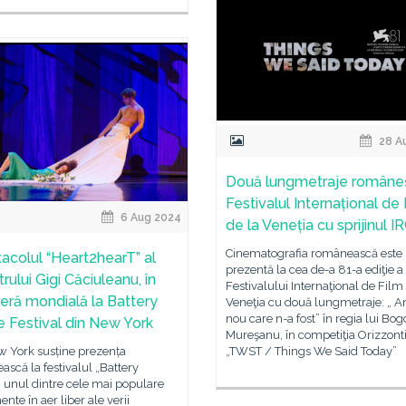
28 A
Două lungmetraje româneșt
Festivalul Internațional de
6 Aug 2024
de la Veneția cu sprijinul 
Cinematografia românească este
acolul “Heart2hearT” al
prezentă la cea de-a 81-a ediţie a
ului Gigi Căciuleanu, în
Festivalului Internaţional de Film
eră mondială la Battery
Veneţia cu două lungmetraje: „ A
nou care n-a fost” în regia lui Bo
 Festival din New York
Mureşanu, în competiţia Orizzonti,
„TWST / Things We Said Today”
w York susține prezența
scă la festivalul „Battery
 unul dintre cele mai populare
nte în aer liber ale verii