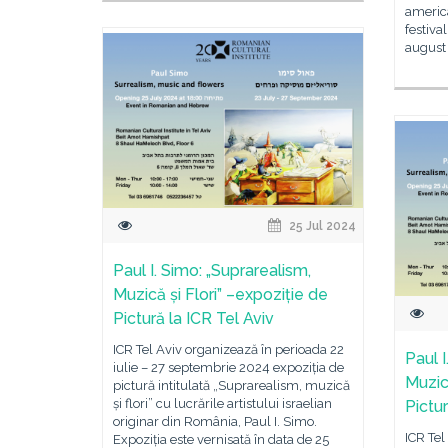
america
festiva
august 
25 Jul 2024
Paul I. Simo: „Suprarealism,
Muzică și Flori” –expoziție de
Pictură la ICR Tel Aviv
ICR Tel Aviv organizează în perioada 22
Paul I
iulie – 27 septembrie 2024 expoziția de
Muzică
pictură intitulată „Suprarealism, muzică
și flori” cu lucrările artistului israelian
Pictur
originar din România, Paul I. Simo.
ICR Tel
Expoziția este vernisată în data de 25