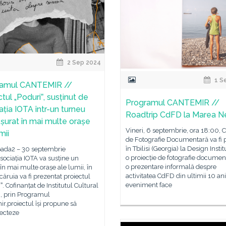
2 Sep 2024
1 S
ramul CANTEMIR //
tul „Poduriˮ, susținut de
Programul CANTEMIR //
ația IOTA într-un turneu
Roadtrip CdFD la Marea N
șurat în mai multe orașe
Vineri, 6 septembrie, ora 18:00, 
mii
de Fotografie Documentară va fi 
în Tbilisi (Georgia) la Design Insti
ioada2 – 30 septembrie
o proiecție de fotografie document
ociația IOTA va susține un
o prezentare informală despre
în mai multe orașe ale lumii, în
activitatea CdFD din ultimii 10 ani
căruia va fi prezentat proiectul
eveniment face
ˮ. Cofinanțat de Institutul Cultural
 prin Programul
r,proiectul își propune să
necteze