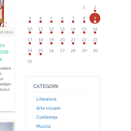
1
2
3
4
5
6
7
8
9
10
11
12
13
14
15
16
ep 2024
17
18
19
20
21
22
23
 cu
24
25
26
27
28
29
30
VIII-
a
31
rcetare
i
ui,
rădăţan
CATEGORII
alului
Literatură
Arte vizuale
Conferinţe
Muzică