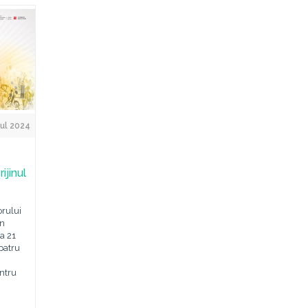
ul 2024
ijinul
orului
un
a 21
patru
entru