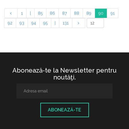
1
|
85
86
87
88
89
90
91
92
93
94
95
|
131
Abonează-te la Newsletter pentru
noutăţi.
ABONEAZĂ-TE