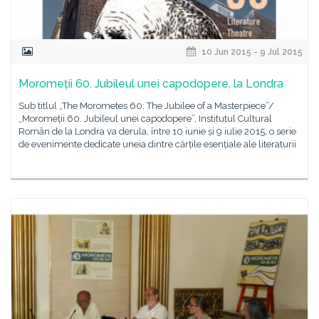
10 Jun 2015 - 9 Jul 2015
Moromeții 60. Jubileul unei capodopere, la Londra
Sub titlul „The Morometes 60: The Jubilee of a Masterpiece”/
„Moromeții 60. Jubileul unei capodopere”, Institutul Cultural
Român de la Londra va derula, între 10 iunie și 9 iulie 2015, o serie
de evenimente dedicate uneia dintre cărțile esențiale ale literaturii