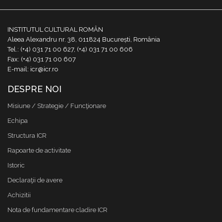
INSTITUTUL CULTURAL ROMÂN
Aleea Alexandru nr. 38, 011824 București, România
Tel.: (+4) 031 71 00 627, (+4) 031 71 00 606
Fax: (+4) 031 71 00 607
E-mail: icr@icr.ro
DESPRE NOI
Misiune / Strategie / Funcţionare
Echipa
Structura ICR
Rapoarte de activitate
Istoric
Declaraţii de avere
Achizitii
Nota de fundamentare cladire ICR