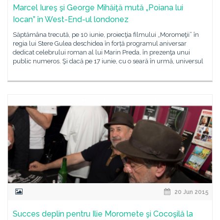
Marcel Iureş şi George Mihăiţă mută „Poiana lui
Iocan” în West-End-ul londonez
Săptămâna trecută, pe 10 iunie, proiecţia filmului „Moromeţii” în
regia lui Stere Gulea deschidea în forță programul aniversar
dedicat celebrului roman al lui Marin Preda, în prezenţa unui
public numeros. Şi dacă pe 17 iunie, cu o seară în urmă, universul
20 Jun 2015
Succes deplin pentru Ilie Moromete şi Cocoşilă la