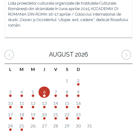
Lista proiectelor culturale organizate de Institutele Culturale
Românești din străinătate în luna aprilie 2015 ACCADEMIA DI
ROMANIA DIN ROMA 16-17 aprilie / Colocviul internațional de
studii „Cioran şi Occidentul. Utopie, exil, cădere“, dedicat filosofului
român,
AUGUST 2026
L
M
M
J
V
S
D
1
2
3
4
5
6
7
8
9
10
11
12
13
14
15
16
17
18
19
20
21
22
23
24
25
26
27
28
29
30
31