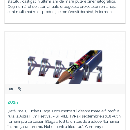
statutul, câștigat în ultimii ani, de mare putere cinematografică.
Deși numărul de titluri anuale și bugetele proiectelor românești
sunt mult mai mici, producțiile românești domină, în termeni
2015
„Tatăl meu, Lucian Blaga. Documentarul despre marele filosof va
rula la Astra Film Festival – STIRILE TVR24 septembrie 2015 Puţini
români ştiu că Lucian Blaga a fost la un pas de a aduce României
în anii '50 un premiu Nobel pentru literatură. Comuniştii