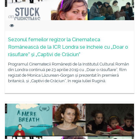
Sezonul femeilor regizor la Cinemateca
Românească de la ICR Londra se încheie cu „Doar o
răsuflare” și „Captivi de Crăciun”
Programul Cinematecii Românești de la Institutul Cultural Român
din Londra continuă pe 23 aprilie 2019 cu „Doar o răsuflare”, film
regizat de Monica Lăzurean-Gorgan și prezentat în premieră
britanică, și „Captivi de Crăciun”, în regia Iuliei Rugină.