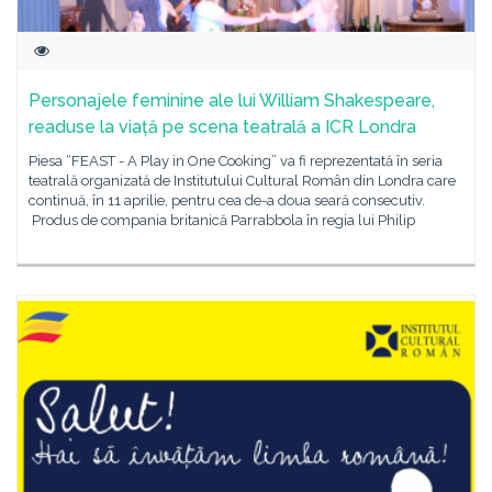
Personajele feminine ale lui William Shakespeare,
readuse la viață pe scena teatrală a ICR Londra
Piesa “FEAST - A Play in One Cooking” va fi reprezentată în seria
teatrală organizată de Institutului Cultural Român din Londra care
continuă, în 11 aprilie, pentru cea de-a doua seară consecutiv.
Produs de compania britanică Parrabbola în regia lui Philip