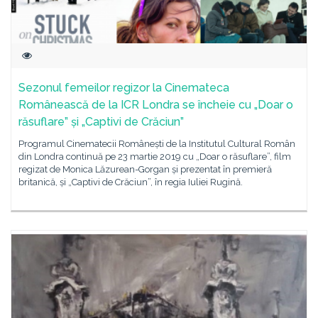
Sezonul femeilor regizor la Cinemateca
Românească de la ICR Londra se încheie cu „Doar o
răsuflare” și „Captivi de Crăciun”
Programul Cinematecii Românești de la Institutul Cultural Român
din Londra continuă pe 23 martie 2019 cu „Doar o răsuflare”, film
regizat de Monica Lăzurean-Gorgan și prezentat în premieră
britanică, și „Captivi de Crăciun”, în regia Iuliei Rugină.