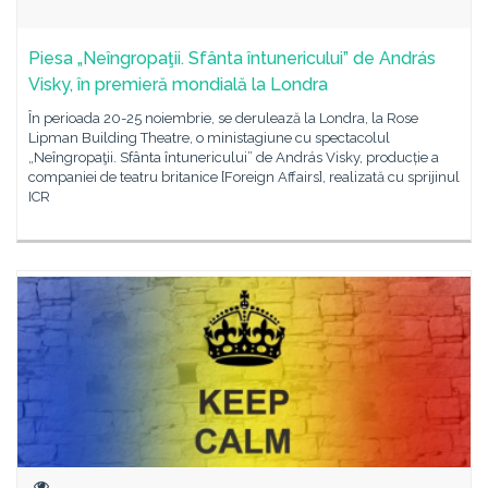
Piesa „Neîngropaţii. Sfânta întunericului” de András
Visky, în premieră mondială la Londra
În perioada 20-25 noiembrie, se derulează la Londra, la Rose
Lipman Building Theatre, o ministagiune cu spectacolul
„Neîngropaţii. Sfânta întunericului” de András Visky, producție a
companiei de teatru britanice [Foreign Affairs], realizată cu sprijinul
ICR