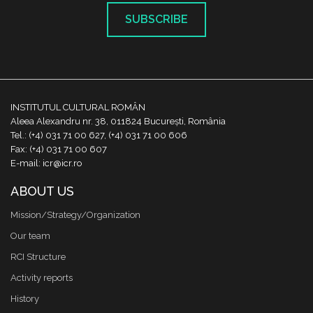
SUBSCRIBE
INSTITUTUL CULTURAL ROMÂN
Aleea Alexandru nr. 38, 011824 București, România
Tel.: (+4) 031 71 00 627, (+4) 031 71 00 606
Fax: (+4) 031 71 00 607
E-mail: icr@icr.ro
ABOUT US
Mission/Strategy/Organization
Our team
RCI Structure
Activity reports
History