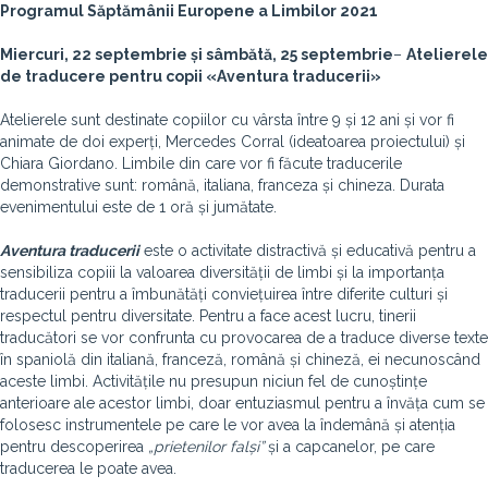
Programul Săptămânii Europene a Limbilor 2021
Miercuri, 22 septembrie și sâmbătă, 25 septembrie
–
Atelierele
de traducere pentru copii «Aventura traducerii»
Atelierele sunt destinate copiilor cu vârsta între 9 și 12 ani și vor fi
animate de doi experți, Mercedes Corral (ideatoarea proiectului) și
Chiara Giordano. Limbile din care vor fi făcute traducerile
demonstrative sunt: română, italiana, franceza și chineza. Durata
evenimentului este de 1 oră și jumătate.
Aventura traducerii
este o activitate distractivă și educativă pentru a
sensibiliza copiii la valoarea diversității de limbi și la importanța
traducerii pentru a îmbunătăți conviețuirea între diferite culturi și
respectul pentru diversitate. Pentru a face acest lucru, tinerii
traducători se vor confrunta cu provocarea de a traduce diverse texte
în spaniolă din italiană, franceză, română și chineză, ei necunoscând
aceste limbi. Activitățile nu presupun niciun fel de cunoștințe
anterioare ale acestor limbi, doar entuziasmul pentru a învăța cum se
folosesc instrumentele pe care le vor avea la îndemână și atenția
pentru descoperirea
„prietenilor falși”
și a capcanelor, pe care
traducerea le poate avea.