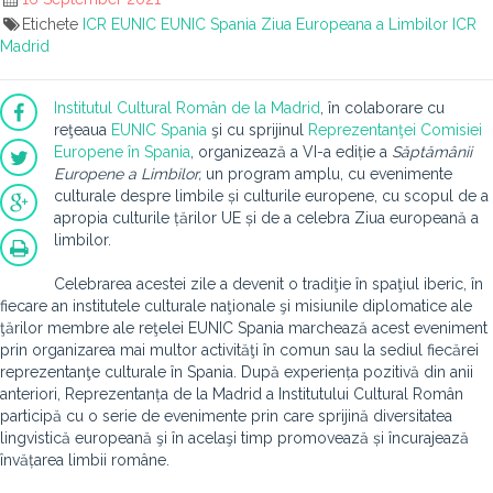
Etichete
ICR
EUNIC
EUNIC Spania
Ziua Europeana a Limbilor
ICR
Madrid
Institutul Cultural Român de la Madrid
, în colaborare cu
reţeaua
EUNIC Spania
şi cu sprijinul
Reprezentanţei Comisiei
Europene în Spania
, organizează a VI-a ediție a
Săptămânii
Europene a Limbilor,
un program amplu, cu evenimente
culturale despre limbile și culturile europene, cu scopul de a
apropia culturile țărilor UE și de a celebra Ziua europeană a
limbilor.
Celebrarea acestei zile a devenit o tradiţie în spaţiul iberic, în
fiecare an institutele culturale naţionale şi misiunile diplomatice ale
ţărilor membre ale reţelei EUNIC Spania marchează acest eveniment
prin organizarea mai multor activităţi în comun sau la sediul fiecărei
reprezentanţe culturale în Spania. După experiența pozitivă din anii
anteriori, Reprezentanța de la Madrid a Institutului Cultural Român
participă cu o serie de evenimente prin care sprijină diversitatea
lingvistică europeană şi în acelaşi timp promovează și încurajează
învățarea limbii române.