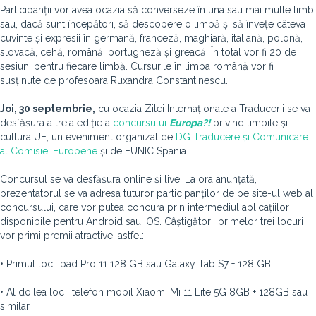
Participanții vor avea ocazia să converseze în una sau mai multe limbi
sau, dacă sunt începători, să descopere o limbă și să învețe câteva
cuvinte și expresii în germană, franceză, maghiară, italiană, polonă,
slovacă, cehă, română, portugheză și greacă. În total vor fi 20 de
sesiuni pentru fiecare limbă. Cursurile în limba română vor fi
susținute de profesoara Ruxandra Constantinescu.
Joi, 30 septembrie,
cu ocazia Zilei Internaționale a Traducerii se va
desfășura a treia ediție a
concursului
Europa?!
privind limbile și
cultura UE, un eveniment organizat de
DG Traducere și Comunicare
al Comisiei Europene
și de EUNIC Spania.
Concursul se va desfășura online și live. La ora anunțată,
prezentatorul se va adresa tuturor participanților de pe site-ul web al
concursului, care vor putea concura prin intermediul aplicațiilor
disponibile pentru Android sau iOS. Câștigătorii primelor trei locuri
vor primi premii atractive, astfel:
• Primul loc: Ipad Pro 11 128 GB sau Galaxy Tab S7 + 128 GB
• Al doilea loc : telefon mobil Xiaomi Mi 11 Lite 5G 8GB + 128GB sau
similar