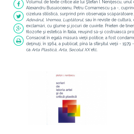
Volumul de texte critice ale lui Ştefan I. Neniţescu, unul 
Alexandru Busuioceanu, Petru Comarnescu ş.a -, cuprinde
cizelura stilistică, surprind prin observaţia scăpărătoare. 
Adevărul
,
Vremea
,
Luptătorul
, sau în reviste de cultură,
exclamări, cu glume şi jocuri de cuvinte. Prieten de tine
filozofie şi estetică în Italia, reuşind să-şi costruiască p
Consacrat în egală măsură vieţii politice, a fost condamn
deţinuţi, în 1964, a publicat, pînă la sfârşitul vieţii - 197
ca
Arta Plastică
,
Arta
,
Secolul XX
etc.