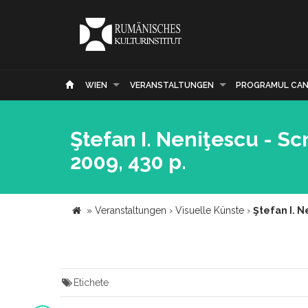
WIEN
VERANSTALTUNGEN
PROGRAMUL CAN
Ştefan I. Neniţescu - Scri
2009, 430 p.
»
Veranstaltungen
›
Visuelle Künste
›
Ştefan I. Ne
Etichete