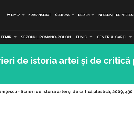
LIMBA
KURSANGEBOT
ÜBER UNS
MEDIEN
INFORMAȚII DE INTERES
TEMIR
SEZONUL ROMÂNO-POLON
EUNIC
CENTRUL CĂRŢII
eri de istoria artei şi de critică 
niţescu - Scrieri de istoria artei şi de critică plastică, 2009, 430 