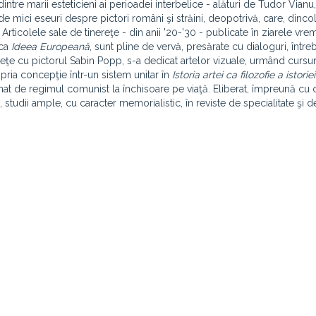
dintre marii esteticieni ai perioadei interbelice - alături de Tudor Vianu,
 mici eseuri despre pictori români şi străini, deopotrivă, care, dinco
Articolele sale de tinereţe - din anii '20-'30 - publicate în ziarele vrem
 ca
Ideea Europeană
, sunt pline de vervă, presărate cu dialoguri, întreb
reţe cu pictorul Sabin Popp, s-a dedicat artelor vizuale, urmând cursur
ropria concepţie într-un sistem unitar în
Istoria artei ca filozofie a istoriei
at de regimul comunist la închisoare pe viaţă. Eliberat, împreună cu ce
9 -, studii ample, cu caracter memorialistic, în reviste de specialitate şi d