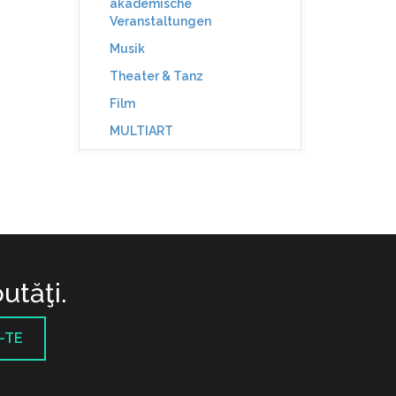
akademische
Veranstaltungen
Musik
Theater & Tanz
Film
MULTIART
utăţi.
-TE