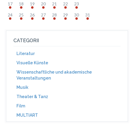
17
18
19
20
21
22
23
24
25
26
27
28
29
30
31
CATEGORII
Literatur
Visuelle Künste
Wissenschaftliche und akademische
Veranstaltungen
Musik
Theater & Tanz
Film
MULTIART