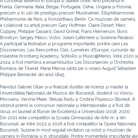
A concertat extensiv în Europa și Statele Unite, fiind prezentă în
Franța, Germania, Italia, Belgia, Portugalia, Cehia, Ungaria și Polonia,
precum și în săli de prestigiu precum Musikverein, Elbphilharmonie,
Philharmonie de Paris și Konzerthaus Berlin. Ca muzician de cameră,
a colaborat cu artiști precum Gary Hoffman, Claire Désert, Marc
Coppey, Philippe Cassard, David Grimal, Frans Helmerson, Boris
Brovtsyn, Sergey Malov, Victor Julien-Laferrière și Solenne Païdassi.
A participat la festivaluri și programe importante, printre care Les
Dissonances, Les Rencontres Clés, Lumières d’Europe, cursurile de
măiestrie Kronberg Academy, SoNoRo și Music@Menlo. Între 2020 și
2024, a fost membră a ansamblurilor Les Dissonances și Orchestra
Română de Tineret. Maria Marica cântă pe o vioară August Sébastien
Philippe Bernardel din anul 1845.
Pianistul Gabriel Gîțan și-a finalizat studiile de licență și master la
Universitatea Națională de Muzică din București, studiind cu Viniciu
Moroianu, Verona Maier, Steluța Radu și Cristina Popescu-Stănești. A
obținut premii la concursuri naționale și internaționale și a fost de
două ori laureat al Bursei de Excelență a Universității (2018, 2021).
Din 2021 este corepetitor la Școala Gimnazială de Arte nr. 4 din
București, iar între 2023 și 2026 a fost corepetitor la Opera Națională
București. Susține în mod regulat recitaluri ca solist și muzician de
cameră în România și în străinătate. Printre momentele importante ale