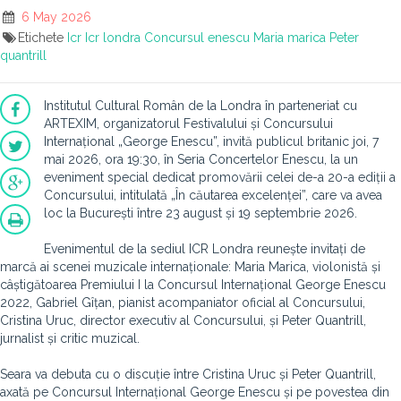
6 May 2026
Etichete
Icr
Icr londra
Concursul enescu
Maria marica
Peter
quantrill
Institutul Cultural Român de la Londra în parteneriat cu
ARTEXIM, organizatorul Festivalului și Concursului
Internațional „George Enescu”, invită publicul britanic joi, 7
mai 2026, ora 19:30, în Seria Concertelor Enescu, la un
eveniment special dedicat promovării celei de-a 20-a ediții a
Concursului, intitulată „În căutarea excelenței”, care va avea
loc la București între 23 august și 19 septembrie 2026.
Evenimentul de la sediul ICR Londra reunește invitați de
marcă ai scenei muzicale internaționale: Maria Marica, violonistă și
câștigătoarea Premiului I la Concursul Internațional George Enescu
2022, Gabriel Gîțan, pianist acompaniator oficial al Concursului,
Cristina Uruc, director executiv al Concursului, și Peter Quantrill,
jurnalist și critic muzical.
Seara va debuta cu o discuție între Cristina Uruc și Peter Quantrill,
axată pe Concursul Internațional George Enescu și pe povestea din