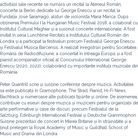
activității sale recente se numără un recital la Ateneul Român,
concerte la Berlin dedicate lui George Enescu și un recital la
Fundația José Saramago, alături de violonista Maria Marica. După
obținerea Premiului I la Hungarian Music Festival 2018, a colaborat cu
Institutul Cultural Maghiar și a susținut concerte internaționale. A fost
invitat în seria Lunchtime Recitals a Institutului Cultural Român din
Londra și a participat la festivaluri precum Festivalul George Enescu
și Festivalul Musica Barcensis. A realizat înregistrări pentru Societatea
Română de Radiodifuziune, a concertat în întreaga Europă și a fost
pianist acompaniator oficial al Concursului Internațional George
Enescu (2020, 2022), colaborând cu importante instituții muzicale din
România.
Peter Quantrill scrie și susține conferințe despre muzică. Activitatea
sa este publicată în Gramophone, The Strad, Pianist, Hi-Fi News,
Bachtrack și numeroase alte publicații tipărite și online. De asemenea,
contribuie cu eseuri despre muzică și muzicieni pentru organizații de
arte performative și case de discuri, precum Festivalul de la
Salzburg, Edinburgh International Festival și Deutsche Grammophon.
Susține prezentări de concert în Marea Britanie și în străinătate și a
ținut prelegeri la Royal Academy of Music și Guildhall School of
Music and Drama din Londra.