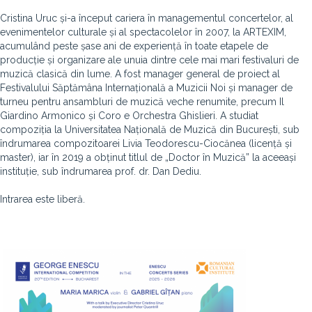
Cristina Uruc și-a început cariera în managementul concertelor, al
evenimentelor culturale și al spectacolelor în 2007, la ARTEXIM,
acumulând peste șase ani de experiență în toate etapele de
producție și organizare ale unuia dintre cele mai mari festivaluri de
muzică clasică din lume. A fost manager general de proiect al
Festivalului Săptămâna Internațională a Muzicii Noi și manager de
turneu pentru ansambluri de muzică veche renumite, precum Il
Giardino Armonico și Coro e Orchestra Ghislieri. A studiat
compoziția la Universitatea Națională de Muzică din București, sub
îndrumarea compozitoarei Livia Teodorescu-Ciocănea (licență și
master), iar în 2019 a obținut titlul de „Doctor în Muzică” la aceeași
instituție, sub îndrumarea prof. dr. Dan Dediu.
Intrarea este liberă.