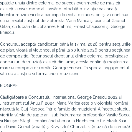
spatele unuia dintre cele mai de succes evenimente de muzică
clasică la nivel mondial, lansând totodată o invitație pasionată
tinerilor muzicieni de a participa la ediția din acest an, și va continua
cu un recital susținut de violonista Maria Marica și pianistul Gabriel
Gîțan, cu lucrări de Johannes Brahms, Ernest Chausson și George
Enescu.
Concursul acceptă candidaturi până la 17 mai 2026 pentru secţiunile
de pian, vioară și violoncel și până la 30 iunie 2026 pentru secţiunea
de compoziție. Recunoscut drept unul dintre cele mai prestigioase
concursuri de muzică clasică din lume, acesta continuă moștenirea
marelui compozitor român George Enescu, în special angajamentul
său de a susține și forma tinerii muzicieni.
BIOGRAFII:
Câștigătoare a Concursului Internațional George Enescu 2022 și
„Instrumentistul Anului” 2024, Maria Marica este o violonistă română
născută la Cluj-Napoca, într-o familie de muzicieni. A început studiul
viorii la vârsta de șapte ani, sub îndrumarea profesorilor Vasile Socea
și Nicușor Silaghi, continuând ulterior la Hochschule für Musik Saar
cu David Grimal (vioară) și Krzysztof Chorzelski (muzică de cameră).