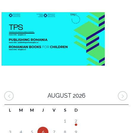
AUGUST 2026
L
M
M
J
V
S
D
1
2
3
4
5
6
7
8
9