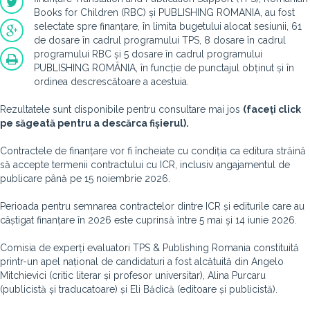
Books for Children (RBC) și PUBLISHING ROMANIA, au fost
selectate spre finanțare, în limita bugetului alocat sesiunii, 61
de dosare în cadrul programului TPS, 8 dosare în cadrul
programului RBC și 5 dosare în cadrul programului
PUBLISHING ROMÂNIA, în funcție de punctajul obținut și în
ordinea descrescătoare a acestuia.
Rezultatele sunt disponibile pentru consultare mai jos
(faceți click
pe săgeată pentru a descărca fișierul).
Contractele de finanțare vor fi încheiate cu condiția ca editura străină
să accepte termenii contractului cu ICR, inclusiv angajamentul de
publicare până pe 15 noiembrie 2026.
Perioada pentru semnarea contractelor dintre ICR și editurile care au
câștigat finanțare în 2026 este cuprinsă între 5 mai şi 14 iunie 2026.
Comisia de experți evaluatori TPS & Publishing Romania constituită
printr-un apel național de candidaturi a fost alcătuită din Angelo
Mitchievici (critic literar și profesor universitar), Alina Purcaru
(publicistă și traducatoare) și Eli Bădică (editoare și publicistă).