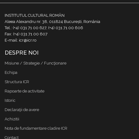
INSTITUTUL CULTURAL ROMÂN
Aleea Alexandru nr. 38, 011824 București, România
Tel.: (+4) 031 71 00 627, (+4) 031 71 00 606
Fax: (+4) 031 71 00 607
E-mail: icr@icr.ro
DESPRE NOI
Misiune / Strategie / Funcţionare
Echipa
Structura ICR
Rapoarte de activitate
Istoric
Declaraţii de avere
Achizitii
Nota de fundamentare cladire ICR
Contact