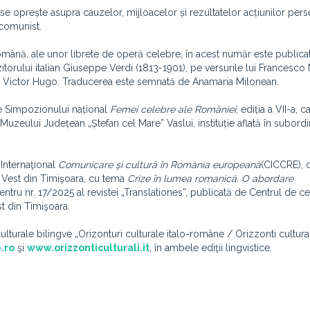
 se oprește asupra cauzelor, mijloacelor și rezultatelor acțiunilor pers
 comunist.
 română, ale unor librete de operă celebre, în acest număr este publicata
orului italian Giuseppe Verdi (1813-1901), pe versurile lui Francesco 
e Victor Hugo. Traducerea este semnată de Anamaria Milonean.
le Simpozionului național
Femei celebre ale României
, ediția a VII-a, 
a Muzeului Județean „Ștefan cel Mare” Vaslui, instituție aflată în subord
 Internaţional
Comunicare şi cultură în Romània europeană
(CICCRE), 
e Vest din Timişoara, cu tema
Crize în lumea romanică. O abordare
entru nr. 17/2025 al revistei „Translationes”, publicată de Centrul de c
 din Timişoara
.
rculturale bilingve „Orizonturi culturale italo-române / Orizzonti cultural
.ro
şi
www.orizzonticulturali.it
, în ambele ediţii lingvistice.