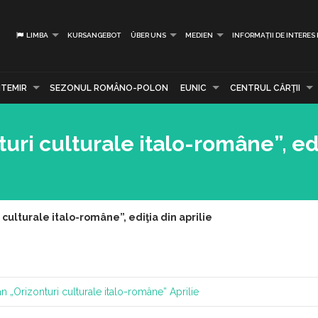
LIMBA
KURSANGEBOT
ÜBER UNS
MEDIEN
INFORMAȚII DE INTERES
TEMIR
SEZONUL ROMÂNO-POLON
EUNIC
CENTRUL CĂRŢII
turi culturale italo-române”, ed
 culturale italo-române”, ediţia din aprilie
an
„Orizonturi culturale italo-române”
Aprilie