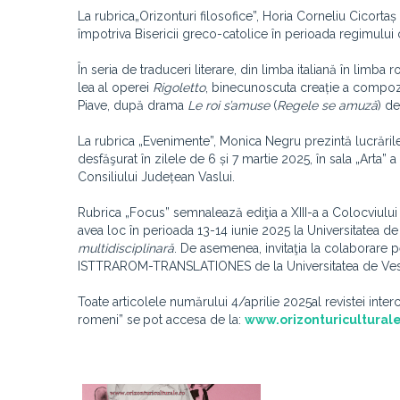
La rubrica„Orizonturi filosofice”, Horia Corneliu Cicortaș
împotriva Bisericii greco-catolice în perioada regimului
În seria de traduceri literare, din limba italiană în limba
lea al operei
Rigoletto
, binecunoscuta creație a compozit
Piave, după drama
Le roi s’amuse
(
Regele se amuză
) d
La rubrica „Evenimente”, Monica Negru prezintă lucrări
desfăşurat în zilele de 6 și 7 martie 2025, în sala „Arta” 
Consiliului Județean Vaslui.
Rubrica „Focus” semnalează ediţia a XIII-a a Colocviului
avea loc în perioada 13-14 iunie 2025 la Universitatea d
multidisciplinară
. De asemenea, invitaţia la colaborare p
ISTTRAROM-TRANSLATIONES de la Universitatea de Vest
Toate articolele numărului 4/aprilie 2025
al revistei inte
romeni” se
pot accesa de la:
www.orizonturiculturale