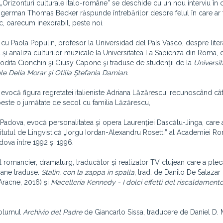
e „Orizonturi culturale italo-române” se deschide cu un nou interviu în 
l german Thomas Becker răspunde întrebărilor despre felul în care ar 
, oarecum inexorabil, peste noi.
i: cu Paola Populin, profesor la Universidad del País Vasco, despre liter
 și analiza culturilor muzicale la Universitatea La Sapienza din Roma, 
Afrodita Cionchin şi Giusy Capone şi traduse de studenţii de la
Universi
le Delia Morar şi Otilia Ştefania Damian.
evocă figura regretatei italieniste Adriana Lăzărescu, recunoscând câ
 peste o jumătate de secol cu familia Lăzărescu,
 Padova, evocă personalitatea şi opera Laurenției Dascălu-Jinga, care 
titutul de Lingvistică „Iorgu Iordan-Alexandru Rosetti” al Academiei R
adova între 1992 și 1996.
omancier, dramaturg, traducător și realizator TV clujean care a pleca
mane traduse:
Stalin, con la zappa in spalla
, trad. de Danilo De Salazar
(Aracne, 2016) şi
Macelleria Kennedy - I dolci effetti del riscaldament
 volumul
Archivio del Padre
de Giancarlo Sissa, traducere de Daniel D. 