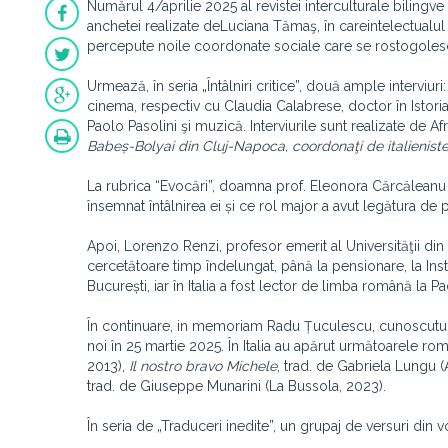
Numărul 4/aprilie 2025 al revistei interculturale bilingv
anchetei realizate deLuciana Tămaş, în careintelectualu
percepute noile coordonate sociale care se rostogolesc
Urmează, în seria „Întâlniri critice”, două ample interviur
cinema, respectiv cu Claudia Calabrese, doctor în Istoria
Paolo Pasolini şi muzică. Interviurile sunt realizate de 
Babeș-Bolyai din Cluj-Napoca, coordonaţi de italieniste
La rubrica “Evocări”, doamna prof. Eleonora Cărcăleanu 
însemnat întâlnirea ei și ce rol major a avut legătura de
Apoi, Lorenzo Renzi, profesor emerit al Universităţii din
cercetătoare timp îndelungat, până la pensionare, la Ins
București, iar în Italia a fost lector de limba română la P
În continuare, in memoriam Radu Țuculescu, cunoscutul r
noi în 25 martie 2025. În Italia au apărut următoarele ro
2013),
Il nostro bravo Michele
, trad. de Gabriela Lungu 
trad. de Giuseppe Munarini (La Bussola, 2023).
În seria de „Traduceri inedite”, un grupaj de versuri din