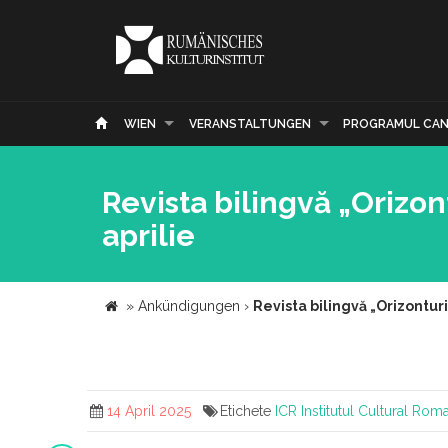
WIEN
VERANSTALTUNGEN
PROGRAMUL CAN
Revista bilingvă „Orizon
aprilie
»
Ankündigungen
›
Revista bilingvă „Orizonturi
14 April 2025
Etichete
ICR
Institutul Cultural Rom