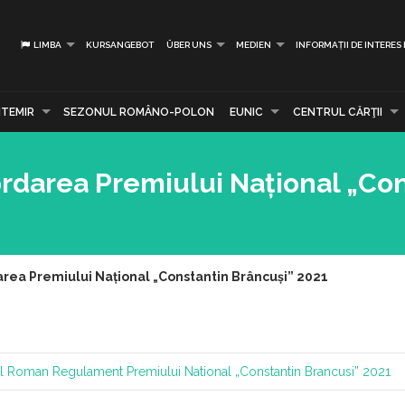
LIMBA
KURSANGEBOT
ÜBER UNS
MEDIEN
INFORMAȚII DE INTERES
TEMIR
SEZONUL ROMÂNO-POLON
EUNIC
CENTRUL CĂRŢII
rdarea Premiului Național „Con
rea Premiului Național „Constantin Brâncuși” 2021
ral Roman
Regulament Premiului National „Constantin Brancusi” 2021