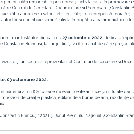
i personalități remarcabile prin opera și activitatea sa în promovarea v
de către Centrul de Cercetare, Documentare și Promovare „Constantin B
ituie atât o apreciere a valorii artistice, cât și o recompensă morală și 
a autorilor și contribuie semnificativ la îmbogățirea patrimoniului cultur
cadrul manifestărilor din data de
27 octombrie 2022
, dedicate împlin
Constantin Brâncuși, la Târgu-Jiu, și va fi înmânat de către președint
or vizuale și un secretar reprezentant al Centrului de cercetare și Docu
le: 03 octombrie 2022.
n parteneriat cu ICR, o serie de evenimente artistice şi culturale dedi
 simpozion de creaţie plastică, editare de albume de artă, rezidenţe d
iu.
onstantin Brâncuși” 2021 și Juriul Premiului Național „Constantin Brân