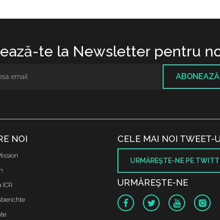
ază-te la Newsletter pentru no
ABONEAZĂ
RE NOI
CELE MAI NOI TWEET-U
ission
URMĂREŞTE-NE PE TWITT
m
URMĂREŞTE-NE
a ICR
sberichte
te