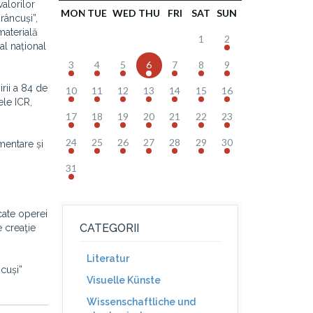
alorilor
MON
TUE
WED
THU
FRI
SAT
SUN
râncuși”,
materială
1
2
al național
3
4
5
6
7
8
9
irii a 84 de
10
11
12
13
14
15
16
ele ICR,
17
18
19
20
21
22
23
24
25
26
27
28
29
30
mentare și
31
cate operei
CATEGORII
e creaţie
Literatur
cuși”
Visuelle Künste
Wissenschaftliche und