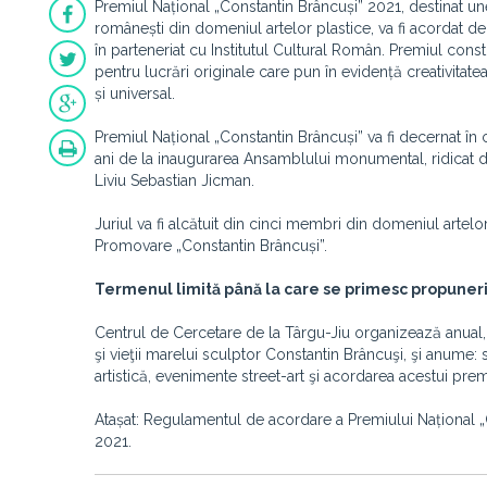
Premiul Național „Constantin Brâncuși” 2021, destinat une
românești din domeniul artelor plastice, va fi acordat 
în parteneriat cu Institutul Cultural Român. Premiul const
pentru lucrări originale care pun în evidență creativitate
și universal.
Premiul Național „Constantin Brâncuși” va fi decernat în 
ani de la inaugurarea Ansamblului monumental, ridicat de 
Liviu Sebastian Jicman.
Juriul va fi alcătuit din cinci membri din domeniul artel
Promovare „Constantin Brâncuși”.
Termenul limită până la care se primesc propuneri
Centrul de Cercetare de la Târgu-Jiu organizează anual, î
şi vieţii marelui sculptor Constantin Brâncuşi, şi anume:
artistică, evenimente street-art şi acordarea acestui prem
Atașat: Regulamentul de acordare a Premiului Național „C
2021.