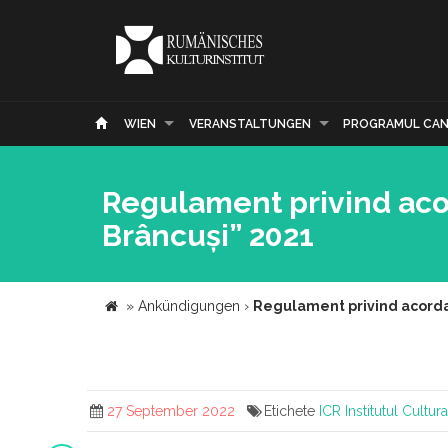
WIEN
VERANSTALTUNGEN
PROGRAMUL CAN
Regulament privind aco
Brâncuși” 2021
»
Ankündigungen
›
Regulament privind acorda
27 September 2022
Etichete
ICR
Institutul Cultu