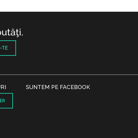
utăţi.
-TE
RI
SUNTEM PE FACEBOOK
ER