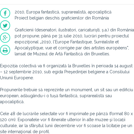
2010, Europa fantastică, suprarealistă, apocaliptică
Proiect belgian deschis graficienilor din România
Graficienii (desenatori, ilustratori, caricaturiști, ș.a.) din România
pot propune, până pe 31 iulie 2010, lucrări pentru proiectul
expoziţional „2010, l'Europe Fantastique, Surréaliste et
Apocalyptique, vue et corrigée par des artistes européens",
lansat de Muzeul de Artă Fantastică din Bruxelles.
Expoziția colectivă va fi organizată la Bruxelles în perioada 14 august
– 12 septembrie 2010, sub egida Preşedinţiei belgiene a Consiliului
Uniunii Europene.
Propunerile trebuie să reprezinte un monument, un sit sau un edificiu
european, adăugându-i o tușă fantastică, suprarealistă sau
apocaliptică.
Cele 48 de lucrările selectate vor fi imprimate pe pânză (format 80 x
120 cm). Exponatele vor fi itinerate ulterior în alte muzee şi locații
culturale, iar la sfârșitul lunii decembrie vor fi scoase la licitație pe un
site internaţional de profil.