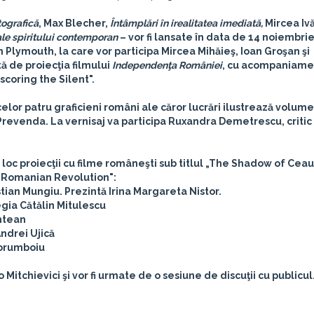
ografică
, Max Blecher,
Întâmplări în irealitatea imediată,
Mircea Iv
ale spiritului contemporan
– vor fi lansate în data de 14 noiembrie
Plymouth, la care vor participa Mircea Mihăieş, Ioan Groşan şi
tă de proiecţia filmului
Independenţa României
, cu acompaniamen
scoring the Silent".
celor patru graficieni români ale căror lucrări ilustrează volum
 Prevenda. La vernisaj va participa Ruxandra Demetrescu, critic 
loc proiecţii cu filme româneşti sub titlul „The Shadow of Ceau
 Romanian Revolution":
istian Mungiu. Prezintă Irina Margareta Nistor.
egia Cătălin Mitulescu
ntean
Andrei Ujică
Porumboiu
Mitchievici şi vor fi urmate de o sesiune de discuţii cu publicul