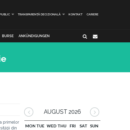
 PUBLIC
TRANSPARENȚĂ DECIZIONALĂ
KONTAKT
CARIERE
BURSE
ANKÜNDIGUNGEN
ie
AUGUST 2026
ea primelor
MON
TUE
WED
THU
FRI
SAT
SUN
ităţii din