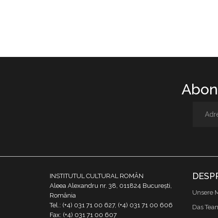
Abone
DESP
INSTITUTUL CULTURAL ROMÂN
Aleea Alexandru nr. 38, 011824 București,
Unsere M
România
Tel.: (+4) 031 71 00 627, (+4) 031 71 00 606
Das Tea
Fax: (+4) 031 71 00 607