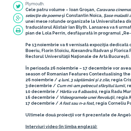
Plymouth.
Cele patru volume – Ioan Groşan,
Caravana cinemat
selecţie de poeme
şi Constantin Noica,
Şase maladii 
unei mese rotunde organizate la Universitatea din 
traducătorul Alistair Ian Blyth. Lansarea va fi urma
pian de Lola Perrin, desfăşurată în programul „Re-
Pe 13 noiembrie va fi vernisată expoziţia dedicată 
Boeriu, Florin Stoiciu, Alexandru Rădvan şi Florica
Rectorul Universităţii Naţionale de Artă Bucureşti.
În perioada 26 noiembrie – 17 decembrie vor avea 
season of Romanian Features Contextualising the
26 noiembrie /
4 luni, 3 săptămâni şi 2 zile
, regia Cr
3 decembrie /
Cum mi-am petrecut sfârşitul lumii
, r
10 decembrie /
Hârtia va fi albastră
, regia Radu Mu
16 decembrie /
Videogramele unei Revoluţii
, regia 
17 decembrie /
A fost sau n-a fost
, regia Corneliu 
Ultimele două proiecţii vor fi prezentate de Angelo 
Interviuri video (în limba engleză):