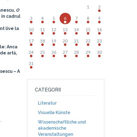
1
2
ănescu,
O
 în cadrul
3
4
5
6
7
8
9
t live la
10
11
12
13
14
15
16
17
18
19
20
21
22
23
ele: Anca
24
25
26
27
28
29
30
de artă,
31
sescu – A
CATEGORII
Literatur
Visuelle Künste
.
Wissenschaftliche und
akademische
Veranstaltungen