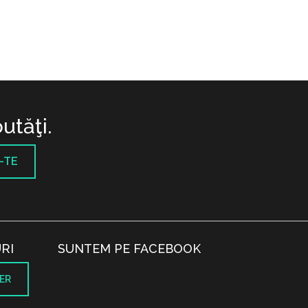
utăţi.
-TE
RI
SUNTEM PE FACEBOOK
ER