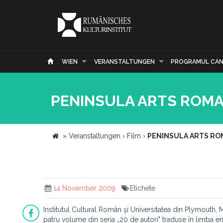
WIEN
VERANSTALTUNGEN
PROGRAMUL CAN
PENINSULA ARTS ROMANI
»
Veranstaltungen
›
Film
›
PENINSULA ARTS ROMA
14 November 2009
Etichete
Institutul Cultural Român şi Universitatea din Plymouth,
patru volume din seria „20 de autori" traduse în limba en