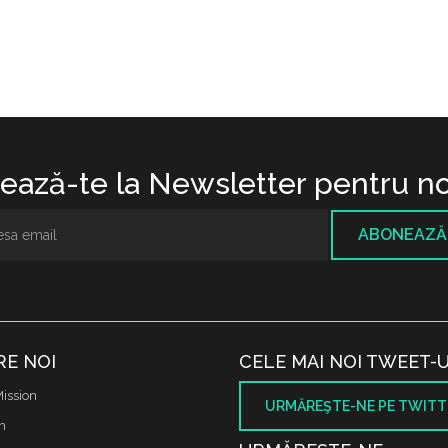
ază-te la Newsletter pentru no
ABONEAZĂ
RE NOI
CELE MAI NOI TWEET-U
ission
URMĂREŞTE-NE PE TWITT
m