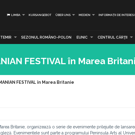
LIMBA
KURSANGEBOT
ÜBER UNS
MEDIEN
INFORMAȚII DE INTERES
TEMIR
SEZONUL ROMÂNO-POLON
EUNIC
CENTRUL CĂRŢII
AN FESTIVAL în Marea Britan
NIAN FESTIVAL în Marea Britanie
 Marea Britanie, organizează o serie de evenimente prilejuite de lansar
gleză. Evenimentele sunt parte a programului Peninsula Arts al Univers