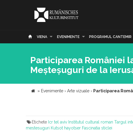
VIENA
EVENIMENTE
PROGRAMUL CANTEMIR
Participarea României la
Meșteșuguri de la Ierus
»
Evenimente
›
Arte vizuale
›
Participarea Român
Etichete
Icr tel aviv
Institutul cultural roman
Targul int
mestesuguri
Kutsot hayotser
Fascinatia sticlei