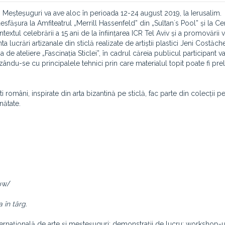
i Meșteșuguri va ave aloc în perioada 12-24 august 2019, la Ierusalim.
sfășura la Amfiteatrul „Merrill Hassenfeld” din „Sultan´s Pool” și la Ce
extul celebrării a 15 ani de la înființarea ICR Tel Aviv și a promovării v
lucrări artizanale din sticlă realizate de artiștii plastici Jeni Costăch
 de ateliere „Fascinația Sticlei”, în cadrul căreia publicul participant v
rizându-se cu principalele tehnici prin care materialul topit poate fi pre
ti români, inspirate din arta bizantină pe sticlă, fac parte din colecții 
nătate.
how/
 în târg.
nternaţională de arte și meșteșuguri; demonstrații de lucru; workshop-ur