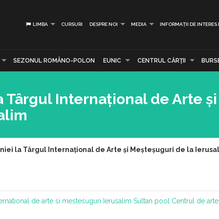
LIMBA
CURSURI
DESPRE NOI
MEDIA
INFORMAȚII DE INTERES
SEZONUL ROMÂNO-POLON
EUNIC
CENTRUL CĂRŢII
BURS
 Târgul Internațional de Arte și
alim
iei la Târgul Internațional de Arte și Meșteșuguri de la Ierusa
ernational de arte si mestesuguri
Ierusalim
Sultan pool
Centrul de arte