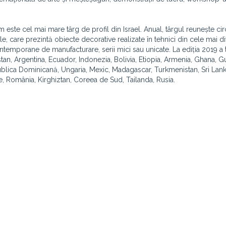
im este cel mai mare târg de profil din Israel. Anual, târgul reunește c
onale, care prezintă obiecte decorative realizate în tehnici din cele mai d
ntemporane de manufacturare, serii mici sau unicate. La ediția 2019 a 
tan, Argentina, Ecuador, Indonezia, Bolivia, Etiopia, Armenia, Ghana, 
ublica Dominicană, Ungaria, Mexic, Madagascar, Turkmenistan, Sri Lank
, România, Kirghiztan, Coreea de Sud, Tailanda, Rusia.