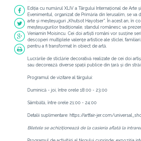
Ediția cu numărul XLIV a Târgului Internațional de Arte ș
Evenimentul, organizat de Primăria din Ierusalim, se va de
arte și meșteșuguri „Khutsot Hayotser”. În acest an, în cont
meșteșugurilor tradiționale, standul românesc va prezenta 
Veniamin Moisincu. Cei doi artiști români vor susține seria
descoperi multiplele valenţe artistice ale sticlei, familia
pentru a fi transformat în obiect de artă.
Lucrările de sticlărie decorativă realizate de cei doi artiș
sau decorează diverse spații publice din țară și din străi
Programul de vizitare al târgului:
Duminică - joi, între orele 18:00 - 23:00
Sâmbătă, între orele 21:00 - 24:00
Detalii suplimentare: https://artfair-jer.com/universal_s
Biletele se achiziționează de la casieria aflată la intrarea
Programul de activităţi al târgului cuprinde: expoziţia i