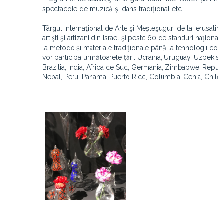
spectacole de muzică și dans tradițional etc.
Târgul Internaţional de Arte şi Meşteşuguri de la Ierusal
artişti şi artizani din Israel şi peste 60 de standuri naţi
la metode și materiale tradiţionale până la tehnologii co
vor participa următoarele țări: Ucraina, Uruguay, Uzbekis
Brazilia, India, Africa de Sud, Germania, Zimbabwe, Rep
Nepal, Peru, Panama, Puerto Rico, Columbia, Cehia, Chile