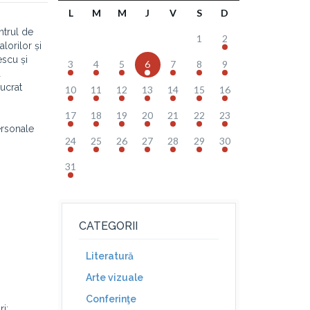
L
M
M
J
V
S
D
ntrul de
1
2
alorilor și
escu și
3
4
5
6
7
8
9
a
lucrat
10
11
12
13
14
15
16
17
18
19
20
21
22
23
personale
24
25
26
27
28
29
30
31
CATEGORII
Literatură
Arte vizuale
Conferinţe
i;