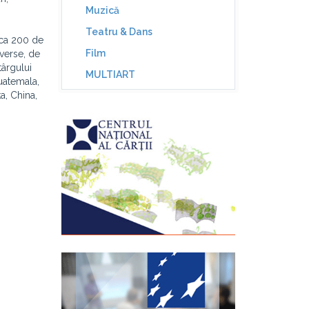
Muzică
Teatru & Dans
irca 200 de
Film
iverse, de
târgului
MULTIART
Guatemala,
a, China,