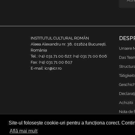
DESP
INSTITUTUL CULTURAL ROMÂN
Aleea Alexandru nr. 38, 011824 București,
Unsere M
România
Tel.: (+4) 031 71 00 627, (+4) 031 71 00 606
Das Tea
Fax: (+4) 031 71 00 607
Structur
E-mail: icr@icr.ro
Tätigkeit
Geschich
Declaraţi
Achizitii
Nota de 
Kontakt
Site-ul folosește cookie-uri pentru a funcționa corect. Contin
Cookies &
Află mai mult