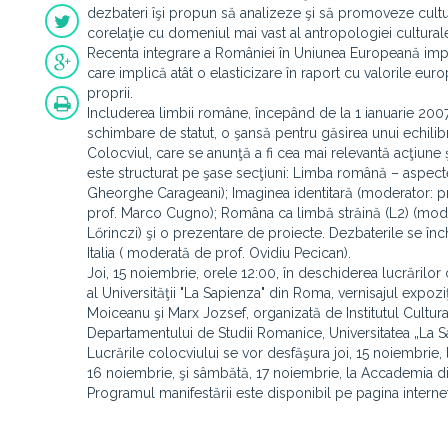
dezbateri îşi propun să analizeze şi să promoveze cultur
corelaţie cu domeniul mai vast al antropologiei culturale ş
Recenta integrare a României în Uniunea Europeană impune
care implică atât o elasticizare în raport cu valorile euro
proprii.
Includerea limbii române, începând de la 1 ianuarie 2007
schimbare de statut, o şansă pentru găsirea unui echilibr
Colocviul, care se anunţă a fi cea mai relevantă acţiune ş
este structurat pe şase secţiuni: Limba română – aspecte 
Gheorghe Carageani); Imaginea identitară (moderator: p
prof. Marco Cugno); Româna ca limbă străină (L2) (moderat
Lőrinczi) şi o prezentare de proiecte. Dezbaterile se înc
Italia ( moderată de prof. Ovidiu Pecican).
Joi, 15 noiembrie, orele 12:00, în deschiderea lucrărilor
al Universităţii "La Sapienza" din Roma, vernisajul expozi
Moiceanu şi Marx Jozsef, organizată de Institutul Cultu
Departamentului de Studii Romanice, Universitatea „La S
Lucrările colocviului se vor desfăşura joi, 15 noiembrie, l
16 noiembrie, şi sâmbătă, 17 noiembrie, la Accademia di
Programul manifestării este disponibil pe pagina intern