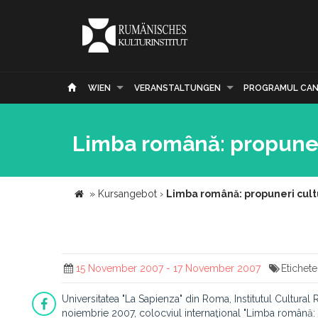
WIEN
VERANSTALTUNGEN
PROGRAMUL CAN
Limba română: propuner
»
Kursangebot
›
Limba română: propuneri cult
15 November 2007 - 17 November 2007
Etichete
Universitatea "La Sapienza" din Roma, Institutul Cultur
noiembrie 2007, colocviul internaţional "Limba română: p