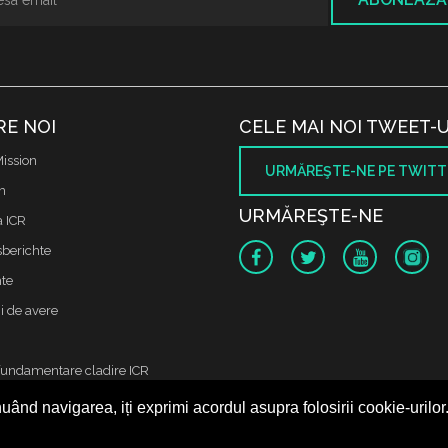
RE NOI
CELE MAI NOI TWEET-U
ission
URMĂREŞTE-NE PE TWITT
m
URMĂREŞTE-NE
a ICR
sberichte
te
i de avere
fundamentare cladire ICR
uând navigarea, iți exprimi acordul asupra folosirii cookie-urilor
 protectia datelor