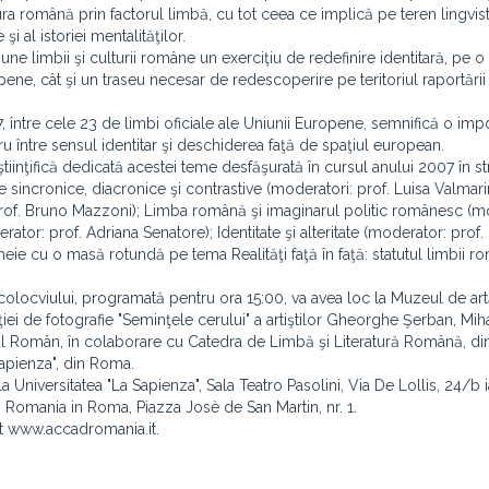
a română prin factorul limbă, cu tot ceea ce implică pe teren lingvisti
i al istoriei mentalităţilor.
 limbii şi culturii române un exerciţiu de redefinire identitară, pe o
pene, cât şi un traseu necesar de redescoperire pe teritoriul raportării 
, între cele 23 de limbi oficiale ale Uniunii Europene, semnifică o imp
u între sensul identitar şi deschiderea faţă de spaţiul european.
tiinţifică dedicată acestei teme desfăşurată în cursul anului 2007 în st
sincronice, diacronice şi contrastive (moderatori: prof. Luisa Valmari
rof. Bruno Mazzoni); Limba română şi imaginarul politic românesc (m
or: prof. Adriana Senatore); Identitate şi alteritate (moderator: prof.
heie cu o masă rotundă pe tema Realităţi faţă în faţă: statutul limbii r
 colocviului, programată pentru ora 15:00, va avea loc la Muzeul de art
ţiei de fotografie "Seminţele cerului" a artiştilor Gheorghe Şerban, Mih
ral Român, în colaborare cu Catedra de Limbă şi Literatură Română, di
apienza", din Roma.
a Universitatea "La Sapienza", Sala Teatro Pasolini, Via De Lollis, 24/b ia
 Romania in Roma, Piazza Josè de San Martin, nr. 1.
et www.accadromania.it.