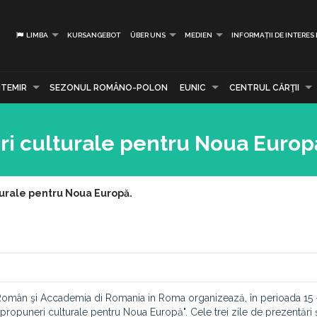
LIMBA
KURSANGEBOT
ÜBER UNS
MEDIEN
INFORMAȚII DE INTERES
TEMIR
SEZONUL ROMÂNO-POLON
EUNIC
CENTRUL CĂRŢII
i culturale pentru Noua Europ
urale pentru Noua Europă.
al Român şi Accademia di Romania in Roma organizează, în perioada 15 
ropuneri culturale pentru Noua Europă". Cele trei zile de prezentări 