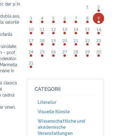
c dar şi în
1
2
 dublă axă,
3
4
5
6
7
8
9
la valorile
10
11
12
13
14
15
16
ortantă
17
18
19
20
21
22
23
răinătate,
24
25
26
27
28
29
30
n – prof.
oderator:
31
 Marinella
omâne în
ă clasică
CATEGORII
ai
n cadrul
Literatur
r vineri,
Visuelle Künste
Wissenschaftliche und
akademische
Veranstaltungen