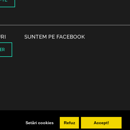
RI
SUNTEM PE FACEBOOK
ER
.
Setări cookies
Refuz
Accept!