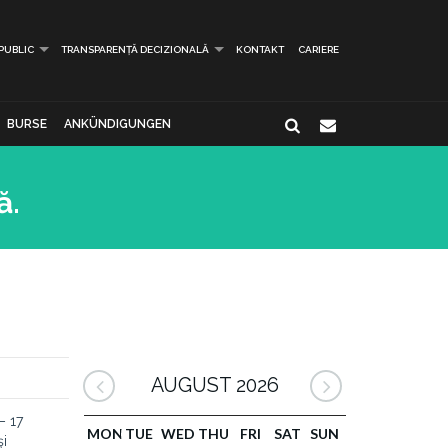
 PUBLIC
TRANSPARENȚĂ DECIZIONALĂ
KONTAKT
CARIERE
BURSE
ANKÜNDIGUNGEN
ă.
AUGUST 2026
– 17
MON
TUE
WED
THU
FRI
SAT
SUN
şi