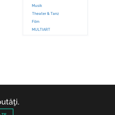
Musik
Theater & Tanz
Film
MULTIART
utăţi.
-TE