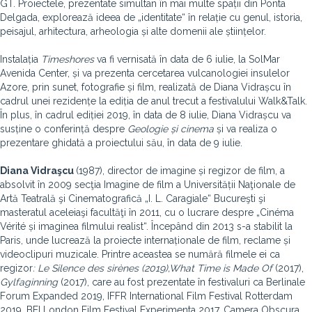
GT. Proiectele, prezentate simultan în mai multe spații din Ponta
Delgada, explorează ideea de „identitate“ în relație cu genul, istoria,
peisajul, arhitectura, arheologia și alte domenii ale științelor.
Instalația
Timeshores
va fi vernisată în data de 6 iulie, la SolMar
Avenida Center, și va prezenta cercetarea vulcanologiei insulelor
Azore, prin sunet, fotografie și film, realizată de Diana Vidrașcu în
cadrul unei rezidențe la ediția de anul trecut a festivalului Walk&Talk.
În plus, în cadrul ediției 2019, în data de 8 iulie, Diana Vidrașcu va
susține o conferință despre
Geologie și cinema
și va realiza o
prezentare ghidată a proiectului său, în data de 9 iulie.
Diana Vidraşcu
(1987), director de imagine și regizor de film, a
absolvit în 2009 secţia Imagine de film a Universității Naţionale de
Artă Teatrală şi Cinematografică „I. L. Caragiale“ Bucureşti şi
masteratul aceleiaşi facultăţi în 2011, cu o lucrare despre „Cinéma
Vérité și imaginea filmului realist“. Începând din 2013 s-a stabilit la
Paris, unde lucrează la proiecte internaționale de film, reclame și
videoclipuri muzicale. Printre aceastea se numără filmele ei ca
regizor
: Le Silence des sir
ènes (2019),
What Time is Made Of
(2017),
Gylfaginning
(2017), care au fost prezentate în festivaluri ca Berlinale
Forum Expanded 2019, IFFR International Film Festival Rotterdam
2019, BFI London Film Festival Experimenta 2017, Camera Obscura