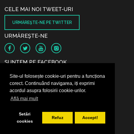
CELE MAI NOI TWEET-URI
URMĂREŞTE-NE PE TWITTER
URMĂREŞTE-NE
SUNTEM PE FACEBOOK
Site-ul folosește cookie-uri pentru a funcționa
corect. Continuând navigarea, iți exprimi
acordul asupra folosirii cookie-urilor.
Află mai mult
Setări
Refuz
Accept!
cookies