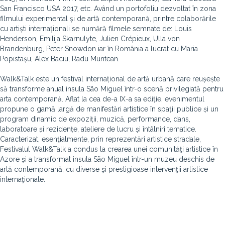
San Francisco USA 2017, etc. Având un portofoliu dezvoltat în zona
filmului experimental și de artă contemporană, printre colaborările
cu artiști internaționali se numără filmele semnate de: Louis
Henderson, Emilija Skarnulyte, Julien Crépieux, Ulla von
Brandenburg, Peter Snowdon iar în România a lucrat cu Maria
Popistașu, Alex Baciu, Radu Muntean.
Walk&Talk este un festival internațional de artă urbană care reușește
să transforme anual insula São Miguel într-o scenă privilegiată pentru
arta contemporană. Aflat la cea de-a IX-a sa ediție, evenimentul
propune o gamă largă de manifestări artistice în spații publice și un
program dinamic de expoziții, muzică, performance, dans,
laboratoare și rezidențe, ateliere de lucru și întâlniri tematice.
Caracterizat, esenţialmente, prin reprezentări artistice stradale,
Festivalul Walk&Talk a condus la crearea unei comunităţi artistice în
Azore şi a transformat insula São Miguel într-un muzeu deschis de
artă contemporană, cu diverse şi prestigioase intervenţii artistice
internaţionale.