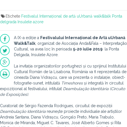
Etichete
Festivalul Internațional de artă uUrbană walk&talk
Ponta
delgrada
Insulele azore
A IX-a ediție a
Festivalului Internațional de Artă uUrbană
Walk&Talk
, organizat de Asociația Anda&Fala – Interpretação
Cultural, va avea loc în perioada
5-20 iulie 2019
la Ponta
Delgada, Insulele Azore.
La invitația organizatorilor portughezi și cu sprijinul Institutului
Cultural Român de la Lisabona, România va fi reprezentată de
cineasta Diana Vidrașcu, care va prezenta o instalație, obiect-
fotografie-sunet, intitulată
Timeshores
și integrată în circuitul
expozițional al festivalului, intitulat
Deambulação Identitária (Circuito
de Exposições)
.
Curatoriat de Sérgio Fazenda Rodrigues, circuitul de expoziții
Deambulação Identitária
reunește proiecte individuale ale artiștilor
Andreia Santana, Diana Vidrașcu, Gonçalo Preto, Maria Trabulo,
Monica de Miranda, Miguel C. Tavares, José Alberto Gomes și Rita