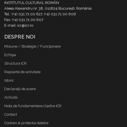
INSTITUTUL CULTURAL ROMÂN
Aleea Alexandru nr. 38, 011824 București, România
Tel.: (+4) 031 71 00 627, (+4) 031 71 00 606
Fax: (+4) 031 71 00 607
E-mail: icr@icr.ro
DESPRE NOI
Misiune / Strategie / Funcţionare
Echipa
Structura ICR
Rapoarte de activitate
Istoric
Declaraţii de avere
Achizitii
Nota de fundamentare cladire ICR
Contact
Cookies & protectia datelor