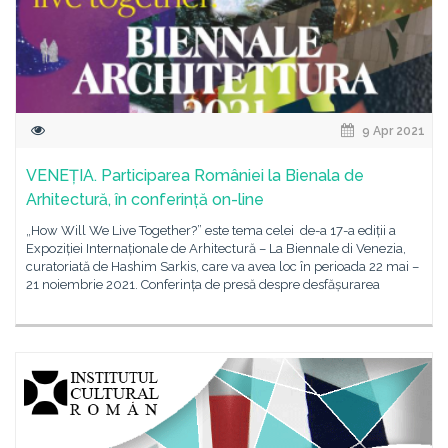
9 Apr 2021
VENEȚIA. Participarea României la Bienala de
Arhitectură, în conferință on-line
„How Will We Live Together?” este tema celei de-a 17-a ediții a
Expoziției Internaționale de Arhitectură – La Biennale di Venezia,
curatoriată de Hashim Sarkis, care va avea loc în perioada 22 mai –
21 noiembrie 2021. Conferința de presă despre desfășurarea