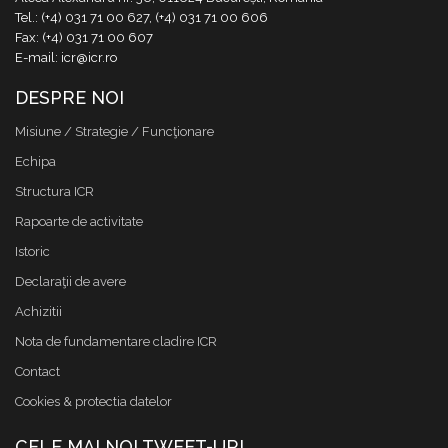
Tel.: (+4) 031 71 00 627, (+4) 031 71 00 606
Fax: (+4) 031 71 00 607
E-mail: icr@icr.ro
DESPRE NOI
Misiune / Strategie / Funcţionare
Echipa
Structura ICR
Rapoarte de activitate
Istoric
Declaraţii de avere
Achizitii
Nota de fundamentare cladire ICR
Contact
Cookies & protectia datelor
CELE MAI NOI TWEET-URI