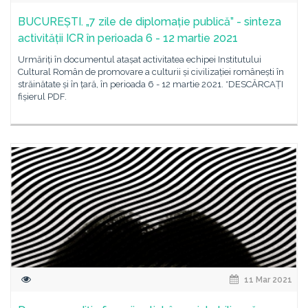
BUCUREȘTI. „7 zile de diplomație publică” - sinteza
activității ICR în perioada 6 - 12 martie 2021
Urmăriți în documentul atașat activitatea echipei Institutului
Cultural Român de promovare a culturii și civilizației românești în
străinătate și în țară, în perioada 6 - 12 martie 2021. *DESCĂRCAȚI
fișierul PDF.
11 Mar 2021