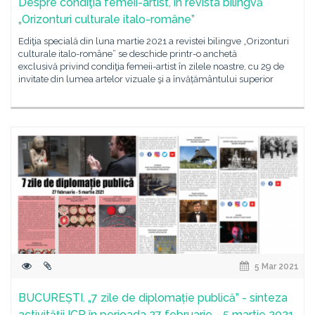
Despre condiţia femeii-artist, în revista bilingvă
„Orizonturi culturale italo-române”
Ediţia specială din luna martie 2021 a revistei bilingve „Orizonturi
culturale italo-române” se deschide printr-o anchetă
exclusivă privind condiţia femeii-artist în zilele noastre, cu 29 de
invitate din lumea artelor vizuale şi a învățământului superior
5 Mar 2021
BUCUREȘTI. „7 zile de diplomație publică” - sinteza
activității ICR în perioada 27 februarie - 5 martie 2021