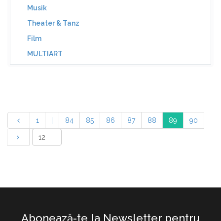
Musik
Theater & Tanz
Film
MULTIART
1
|
84
85
86
87
88
89
90
Abonează-te la Newsletter pentru