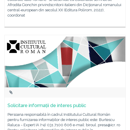
Afrodita Cionchin privindscriitorii italieni din Dicţionarul romanului
central-european din secolul XX (Editura Polirom, 2022),
coordonat
Solicitare informații de interes public
Persoana responsabilă în cadrul Institutului Cultural Român
pentru furnizarea informațiilor de interes public este: Burtescu
Raluca – Expert IA (+4) 031 7100 606 e-mail: biroul. presa@icr. ro