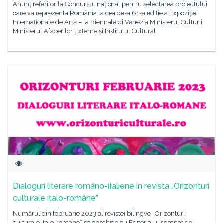
Anunț referitor la Concursul național pentru selectarea proiectului
care va reprezenta România la cea de-a 61-a ediție a Expoziției
Internaționale de Artă – la Biennale di Venezia Ministerul Culturii,
Ministerul Afacerilor Externe și Institutul Cultural
Dialoguri literare româno-italiene în revista „Orizonturi
culturale italo-române”
Numărul din februarie 2023 al revistei bilingve „Orizonturi
culturale italo-române” se deschide cu Editorialul semnat de