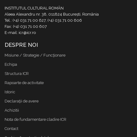
INSTITUTUL CULTURAL ROMÂN
Aleea Alexandru nr. 38, 011824 București, România
Tel.: (+4) 031 71 00 627, (+4) 031 71 00 606
Fax: (+4) 031 71 00 607
E-mail: icr@icr.ro
DESPRE NOI
Misiune / Strategie / Funcţionare
Echipa
Structura ICR
Rapoarte de activitate
Istoric
Declaraţii de avere
Achizitii
Nota de fundamentare cladire ICR
Contact