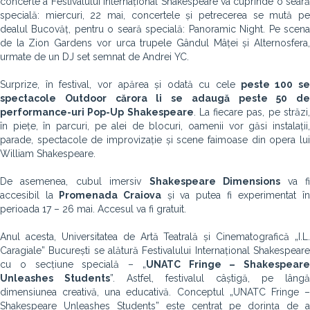
concerte a Festivalului Internațional Shakespeare va cuprinde o seară
specială: miercuri, 22 mai, concertele și petrecerea se mută pe
dealul Bucovăț, pentru o seară specială: Panoramic Night. Pe scena
de la Zion Gardens vor urca trupele Gândul Mâței și Alternosfera,
urmate de un DJ set semnat de Andrei YC.
Surprize, în festival, vor apărea și odată cu cele
peste 100 s
spectacole Outdoor cărora li se adaugă peste 50 de
performance-uri Pop-Up Shakespeare
. La fiecare pas, pe străzi
în piețe, în parcuri, pe alei de blocuri, oamenii vor găsi instalații,
parade, spectacole de improvizație și scene faimoase din opera lui
William Shakespeare.
De asemenea, cubul imersiv
Shakespeare Dimensions
va f
accesibil la
Promenada Craiova
și va putea fi experimentat î
perioada 17 – 26 mai. Accesul va fi gratuit.
Anul acesta, Universitatea de Artă Teatrală și Cinematografică „I.L.
Caragiale” București se alătură Festivalului Internațional Shakespeare
cu o secțiune specială – „
UNATC Fringe – Shakespeare
Unleashes Students
”. Astfel, festivalul câștigă, pe lângă
dimensiunea creativă, una educativă. Conceptul „UNATC Fringe –
Shakespeare Unleashes Students” este centrat pe dorința de a