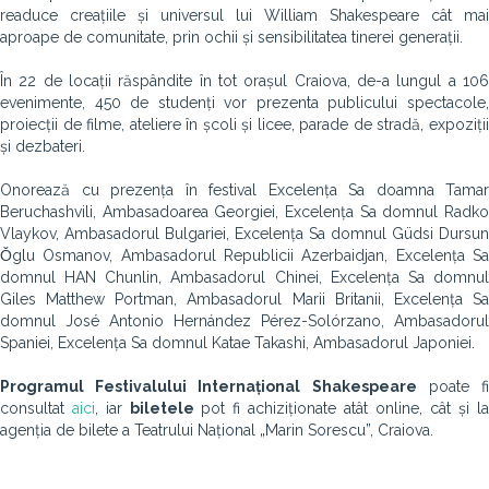
readuce creațiile și universul lui William Shakespeare cât mai
aproape de comunitate, prin ochii și sensibilitatea tinerei generații.
În 22 de locații răspândite în tot orașul Craiova, de-a lungul a 106
evenimente, 450 de studenți vor prezenta publicului spectacole,
proiecții de filme, ateliere în școli și licee, parade de stradă, expoziții
și dezbateri.
Onorează cu prezența în festival Excelența Sa doamna Tamar
Beruchashvili, Ambasadoarea Georgiei, Excelența Sa domnul Radko
Vlaykov, Ambasadorul Bulgariei, Excelența Sa domnul Güdsi Dursun
Ǒglu Osmanov, Ambasadorul Republicii Azerbaidjan, Excelența Sa
domnul HAN Chunlin, Ambasadorul Chinei, Excelența Sa domnul
Giles Matthew Portman, Ambasadorul Marii Britanii, Excelența Sa
domnul José Antonio Hernández Pérez-Solórzano, Ambasadorul
Spaniei, Excelența Sa domnul Katae Takashi, Ambasadorul Japoniei.
Programul Festivalului Internațional Shakespeare
poate f
consultat
aici
, iar
biletele
pot fi achiziționate atât online, cât și la
agenția de bilete a Teatrului Național „Marin Sorescu”, Craiova.