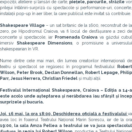
expoziții, ateliere și lansări de carte,
piețele, parcurile, străzile
vo
prilejui întâlniri-surpriză cu spectacole și performance-uri, concerte,
instalații pop-up în aer liber, la care publicul este invitat să contribuie.
Shakespeare Village
– un sat britanic de la 1600, reconstruit de l
zero, pe Hipodromul Craiova, va fi locul de desfășurare a zeci de
concerte și spectacole, iar
Promenada Craiova
va găzdui cubul
imersiv
Shakespeare Dimensions
, o promisiune a universului
shakespearian în VR.
Nume dintre cele mai mari, din lumea creatorilor internaționali de
teatru și spectacol se regăsesc în programul festivalului:
Robert
Wilson, Peter Brook, Declan Donnellan, Robert Lepage, Philip
Parr, Jesus Herrera, Christian Friedel
și mulți alții.
Festivalul Internațional Shakespeare, Craiova – Ediția a 14-a
este acolo unde așteptarea și nerăbdarea iau sfârșit și încep
surprizele și bucuria.
Joi, 16 mai, la ora 18:00, Deschiderea oficială a festivalului
va
avea loc în foaierul Teatrului Național Marin Sorescu, iar de la ora
19:00, la sala Amza Pellea a teatrului se va juca spectacolul
Furtuna
, în regia lui Robert Wilson
, producție a Teatrului Naționa