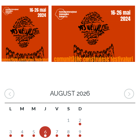
AUGUST 2026
L
M
M
J
V
S
D
1
2
3
4
5
6
7
8
9