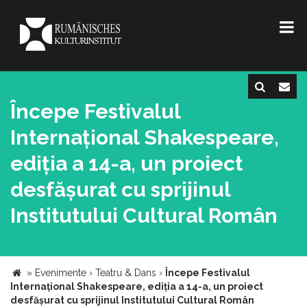
Începe Festivalul
Internațional Shakespeare,
ediția a 14-a, un proiect
desfășurat cu sprijinul
Institutului Cultural Român
»
Evenimente
›
Teatru & Dans
›
Începe Festivalul
Internațional Shakespeare, ediția a 14-a, un proiect
desfășurat cu sprijinul Institutului Cultural Român