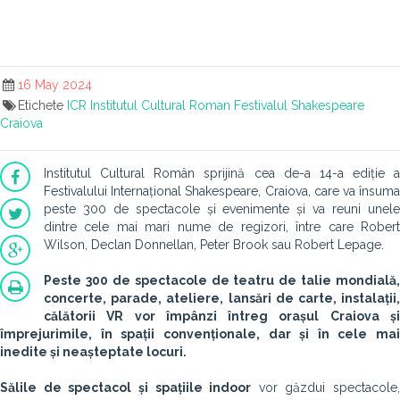
16 May 2024
Etichete
ICR
Institutul Cultural Roman
Festivalul Shakespeare
Craiova
Institutul Cultural Român sprijină cea de-a 14-a ediție a
Festivalului Internațional Shakespeare, Craiova, care va însuma
peste 300 de spectacole și evenimente și va reuni unele
dintre cele mai mari nume de regizori, între care Robert
Wilson, Declan Donnellan, Peter Brook sau Robert Lepage.
Peste 300 de spectacole de teatru de talie mondială,
concerte, parade, ateliere, lansări de carte, instalații,
călătorii VR vor împânzi întreg orașul Craiova și
împrejurimile, în spații convenționale, dar și în cele mai
inedite și neașteptate locuri.
Sălile de spectacol și spațiile indoor
vor găzdui spectacole,