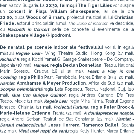
Ivan Vazov, Bulgaria. La
20:30, faimoșii The Tiger Lilies
vor susțin
un
concert în Piața William Shakespeare
, iar de la or
22:00,
trupa
Woods of Birnam,
proiectul muzical al lui
Christian
Friedel
actorul principal
din filmul
The Zone of Interest
, va deschide
cu
Macbeth in Concert
seria de concerte și evenimente de l
Shakespeare Village (Hipodrom).
De neratat, pe scenele indoor ale festivalului
vor fi, în egală
măsură,
Regele Lear
– Wing Theatre Studio, Hong Kong (17 mai),
Richard II
, regia Kochi Yamat,
G. Garage Shakespeare - Do Company
Japonia (18 mai),
Hamlet
, regia Declan Donnellan,
Teatrul Național
Marin Sorescu, Craiova (18 și 19 mai),
Feast: a Play in On
Cooking,
regia Philip Parr
, Parrabbola, Marea Britanie (19 și 20 mai)
Hamlet,
Abrahamse & Meyer Production
, Africa de Sud (20 mai)
Scorpia neîmblânzită,
regia Leta Popescu, Teatrul Național Cluj, (2
mai),
Que Con Quique Quinto?,
regia Andres Carreno, Efe Tres
Teatro, Mexic (21 mai),
Regele Lear
, regia Mihai Țărnă, Teatrul Eugene
Ionesco, Chișinău (21 mai),
Proiectul Furtuna
, regia Peter Brook 
Marie-Helene Estienne
, Franța (21 mai),
A douăsprezecea noapte
regia Andrei Șerban, Teatrul de Stat Constanța (22 mai),
Hamlet 
Dansul melancolicului
,
Jesus Herrera Flamenco Ballet
, Spania
(22 mai),
Visul unei nopți de vară
,
regia Kelly Hunter, Marea Britanie