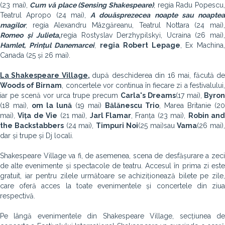
(23 mai),
Cum vă place (Sensing Shakespeare)
, regia Radu Popescu
Teatrul Apropo (24 mai),
A douăsprezecea noapte sau noaptea
magilor
, regia Alexandru Mâzgăreanu, Teatrul Nottara (24 mai),
Romeo și Julieta
,
regia Rostyslav Derzhypilskyi, Ucraina (26 mai)
Hamlet, Prințul Danemarcei
,
regia Robert Lepage
, Ex Machina
Canada (25 și 26 mai).
La Shakespeare Village
,
după deschiderea din 16 mai, făcută d
Woods of Birnam
, concertele vor continua în fiecare zi a festivalului,
iar pe scenă vor urca trupe precum
Carla's Dreams
(17 mai),
Byron
(18 mai),
om la lună
(19 mai)
Bălănescu Trio
, Marea Britanie (20
mai),
Vița de Vie
(21 mai),
Jarl Flamar
, Franța (23 mai),
Robin an
the Backstabbers
(24 mai),
Timpuri Noi
(25 mai)
sau
Vama
(26 mai),
dar și trupe și Dj locali.
Shakespeare Village va fi, de asemenea, scena de desfășurare a zeci
de alte evenimente și spectacole de teatru. Accesul în prima zi este
gratuit, iar pentru zilele următoare se achiziționează bilete pe zile,
care oferă acces la toate evenimentele și concertele din ziua
respectivă.
Pe lângă evenimentele din Shakespeare Village, secțiunea de