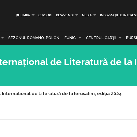
LIMBA
CURSURI
DESPRE NOI
MEDIA
INFORMAȚII DE INTERES
SEZONUL ROMÂNO-POLON
EUNIC
CENTRUL CĂRŢII
BURS
ternațional de Literatură de la 
l Internațional de Literatură de la Ierusalim, ediția 2024