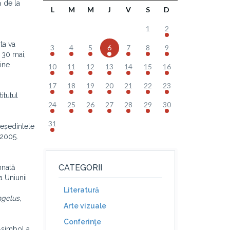
ă de la
L
M
M
J
V
S
D
1
2
ta va
3
4
5
6
7
8
9
 30 mai,
gine
10
11
12
13
14
15
16
17
18
19
20
21
22
23
itutul
24
25
26
27
28
29
30
31
reședintele
 2005.
CATEGORII
mnată
a Uniunii
Literatură
ngelus
,
Arte vizuale
Conferinţe
-simbol a