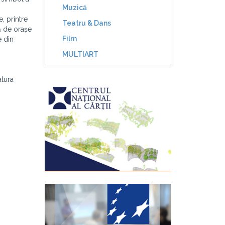
Muzică
, printre
Teatru & Dans
ă de orașe
Film
e din
MULTIART
atura