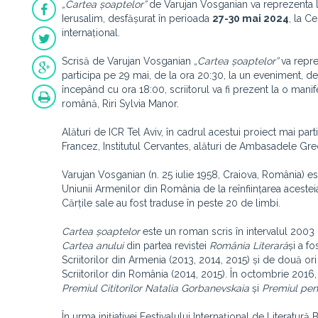
„Cartea șoaptelor”
de Varujan Vosganian va reprezenta lit
Ierusalim, desfășurat în perioada
27-30 mai 2024
, la C
internațional.
Scrisă de Varujan Vosganian
„Cartea șoaptelor”
va repre
participa pe 29 mai, de la ora 20:30, la un eveniment, de
începând cu ora 18:00, scriitorul va fi prezent la o manif
română, Riri Sylvia Manor.
Alături de ICR Tel Aviv, în cadrul acestui proiect mai part
Francez, Institutul Cervantes, alături de Ambasadele Greci
Varujan Vosganian (n. 25 iulie 1958, Craiova, România) e
Uniunii Armenilor din România de la reînființarea acestei
Cărțile sale au fost traduse în peste 20 de limbi.
Cartea șoaptelor
este un roman scris în intervalul 2003 
Cartea anului
din partea revistei
România Literară
și a f
Scriitorilor din Armenia (2013, 2014, 2015) și de două ori
Scriitorilor din România (2014, 2015). În octombrie 2016
Premiul Cititorilor Natalia Gorbanevskaia
și
Premiul pen
În urma inițiativei Festivalului Internațional de Literatu