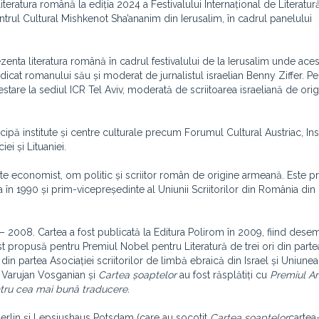
eratura română la ediția 2024 a Festivalului Internațional de Literatur
entrul Cultural Mishkenot Sha’ananim din Ierusalim, în cadrul panelului
zenta literatura română în cadrul festivalului de la Ierusalim unde aces
dicat romanului său și moderat de jurnalistul israelian Benny Ziffer. Pe
estare la sediul ICR Tel Aviv, moderată de scriitoarea israeliană de ori
icipă institute și centre culturale precum Forumul Cultural Austriac, Inst
ei și Lituaniei.
ste economist, om politic și scriitor român de origine armeană. Este p
a în 1990 și prim-vicepreședinte al Uniunii Scriitorilor din România din
– 2008. Cartea a fost publicată la Editura Polirom în 2009, fiind dese
ost propusă pentru Premiul Nobel pentru Literatură de trei ori din parte
 din partea Asociației scriitorilor de limbă ebraică din Israel și Uniunea
, Varujan Vosganian și
Cartea șoaptelor
au fost răsplătiți cu
Premiul A
tru cea mai bună traducere.
ră Berlin și Lepsiushaus Potsdam (care au socotit
Cartea șoaptelor
cartea