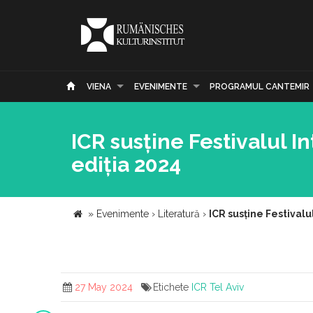
VIENA
EVENIMENTE
PROGRAMUL CANTEMIR
ICR susține Festivalul In
ediția 2024
»
Evenimente
›
Literatură
›
ICR susține Festivalu
27 May 2024
Etichete
ICR Tel Aviv