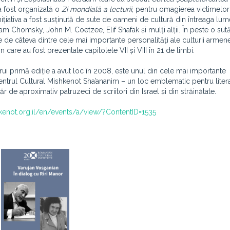
 a fost organizată o
Zi mondială a lecturii
, pentru omagierea victimelor
țiativa a fost susținută de sute de oameni de cultură din întreaga lume
m Chomsky, John M. Coetzee, Elif Shafak și mulți alții. În peste o sut
se de câteva dintre cele mai importante personalități ale culturii armen
n care au fost prezentate capitolele VII și VIII în 21 de limbi.
cărui primă ediție a avut loc în 2008, este unul din cele mai importante
 Centrul Cultural Mishkenot Sha’ananim – un loc emblematic pentru liter
r de aproximativ patruzeci de scriitori din Israel și din străinătate.
hkenot.org.il/en/events/a/view/?ContentID=1535