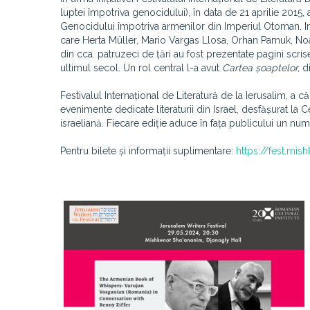
luptei împotriva genocidului), în data de 21 aprilie 2015,
Genocidului împotriva armenilor din Imperiul Otoman. Ini
care Herta Müller, Mario Vargas Llosa, Orhan Pamuk, Noa
din cca. patruzeci de țări au fost prezentate pagini scri
ultimul secol. Un rol central l-a avut
Cartea șoaptelor,
di
Festivalul Internațional de Literatură de la Ierusalim, a 
evenimente dedicate literaturii din Israel, desfășurat la
israeliană. Fiecare ediție aduce în fața publicului un numă
Pentru bilete și informații suplimentare:
https://fest.mis