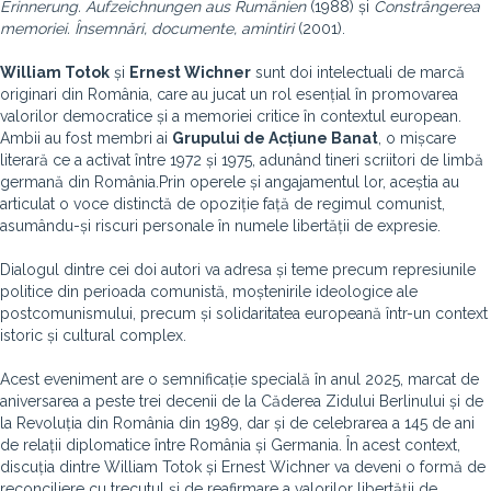
Erinnerung. Aufzeichnungen aus Rumänien
(1988) și
Constrângerea
memoriei. Însemnări, documente, amintiri
(2001).
William Totok
și
Ernest Wichner
sunt doi intelectuali de marcă
originari din România, care au jucat un rol esențial în promovarea
valorilor democratice și a memoriei critice în contextul european.
Ambii au fost membri ai
Grupului de Acțiune Banat
, o mișcare
literară ce a activat între 1972 și 1975, adunând tineri scriitori de limbă
germană din România.Prin operele și angajamentul lor, aceștia au
articulat o voce distinctă de opoziție față de regimul comunist,
asumându-și riscuri personale în numele libertății de expresie.
Dialogul dintre cei doi autori va adresa și teme precum represiunile
politice din perioada comunistă, moștenirile ideologice ale
postcomunismului, precum și solidaritatea europeană într-un context
istoric și cultural complex.
Acest eveniment are o semnificație specială în anul 2025, marcat de
aniversarea a peste trei decenii de la Căderea Zidului Berlinului și de
la Revoluția din România din 1989, dar și de celebrarea a 145 de ani
de relații diplomatice între România și Germania. În acest context,
discuția dintre William Totok și Ernest Wichner va deveni o formă de
reconciliere cu trecutul și de reafirmare a valorilor libertății de