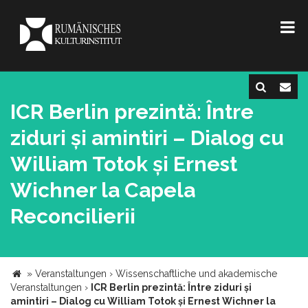
ICR Berlin prezintă: Între
ziduri și amintiri – Dialog cu
William Totok și Ernest
Wichner la Capela
Reconcilierii
»
Veranstaltungen
›
Wissenschaftliche und akademische
Veranstaltungen
›
ICR Berlin prezintă: Între ziduri și
amintiri – Dialog cu William Totok și Ernest Wichner la