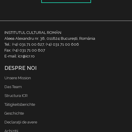
INSTITUTUL CULTURAL ROMÂN
Aleea Alexandru nr. 38, 011824 București, România
Tel.: (+4) 031 71 00 627, (+4) 031 71 00 606
Fax: (+4) 031 71 00 607
E-mail: icr@icr.ro
DESPRE NOI
Unsere Mission
Das Team
Structura ICR
Tätigkeitsberichte
Geschichte
Declaraţii de avere
Achizitii