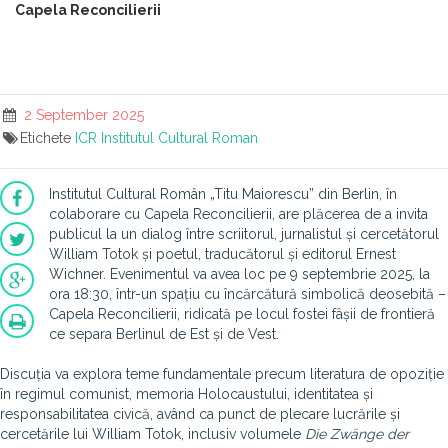
Capela Reconcilierii
2 September 2025
Etichete
ICR
Institutul Cultural Roman
Institutul Cultural Român „Titu Maiorescu” din Berlin, în
colaborare cu Capela Reconcilierii, are plăcerea de a invita
publicul la un dialog între scriitorul, jurnalistul și cercetătorul
William Totok și poetul, traducătorul și editorul Ernest
Wichner. Evenimentul va avea loc pe 9 septembrie 2025, la
ora 18:30, într-un spațiu cu încărcătură simbolică deosebită –
Capela Reconcilierii, ridicată pe locul fostei fâșii de frontieră
ce separa Berlinul de Est și de Vest.
Discuția va explora teme fundamentale precum literatura de opoziție
în regimul comunist, memoria Holocaustului, identitatea și
responsabilitatea civică, având ca punct de plecare lucrările și
cercetările lui William Totok, inclusiv volumele
Die Zwänge der