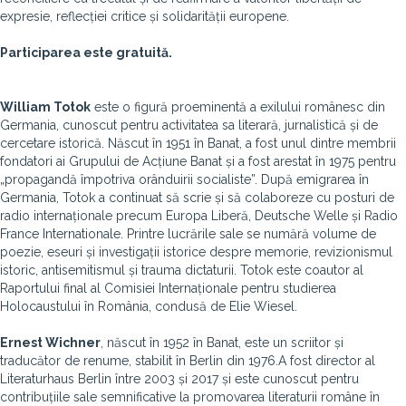
expresie, reflecției critice și solidarității europene.
Participarea este gratuită.
William Totok
este o figură proeminentă a exilului românesc din
Germania, cunoscut pentru activitatea sa literară, jurnalistică și de
cercetare istorică. Născut în 1951 în Banat, a fost unul dintre membrii
fondatori ai Grupului de Acțiune Banat și a fost arestat în 1975 pentru
„propagandă împotriva orânduirii socialiste”. După emigrarea în
Germania, Totok a continuat să scrie și să colaboreze cu posturi de
radio internaționale precum Europa Liberă, Deutsche Welle și Radio
France Internationale. Printre lucrările sale se numără volume de
poezie, eseuri și investigații istorice despre memorie, revizionismul
istoric, antisemitismul și trauma dictaturii. Totok este coautor al
Raportului final al Comisiei Internaționale pentru studierea
Holocaustului în România, condusă de Elie Wiesel.
Ernest Wichner
, născut în 1952 în Banat, este un scriitor și
traducător de renume, stabilit în Berlin din 1976.A fost director al
Literaturhaus Berlin între 2003 și 2017 și este cunoscut pentru
contribuțiile sale semnificative la promovarea literaturii române în