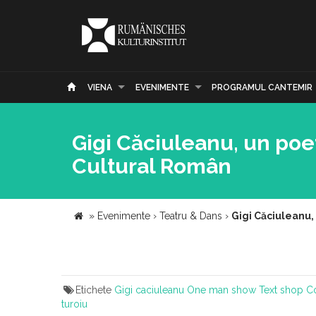
VIENA
EVENIMENTE
PROGRAMUL CANTEMIR
Gigi Căciuleanu, un poet 
Cultural Român
»
Evenimente
›
Teatru & Dans
›
Gigi Căciuleanu, 
Etichete
Gigi caciuleanu
One man show
Text shop
Co
turoiu