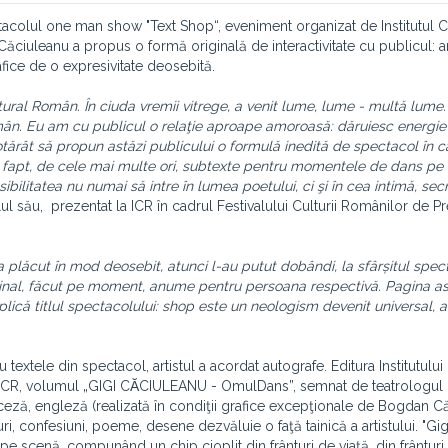
ctacolul one man show "Text Shop“, eveniment organizat de Institutul C
ciuleanu a propus o formă originală de interactivitate cu publicul: art
afice de o expresivitate deosebită.
tural Român. În ciuda vremii vitrege, a venit lume, lume - multă lume.
omân. Eu am cu publicul o relaţie aproape amoroasă: dăruiesc energie 
tărât să propun astăzi publicului o formulă inedită de spectacol în 
de fapt, de cele mai multe ori, subtexte pentru momentele de dans pe
sibilitatea nu numai să intre în lumea poetului, ci şi în cea intimă, sec
 său, prezentat la ICR în cadrul Festivalului Culturii Românilor de Pr
 plăcut în mod deosebit, atunci l-au putut dobândi, la sfârșitul spect
ginal, făcut pe moment, anume pentru persoana respectivă. Pagina as
lică titlul spectacolului: shop este un neologism devenit universal, a
u textele din spectacol, artistul a acordat autografe. Editura Institutului
la ICR, volumul „GIGI CᾸCIULEANU - OmulDans”, semnat de teatrologul
nceză, engleză (realizată în condiţii grafice excepţionale de Bogdan C
i, confesiuni, poeme, desene dezvăluie o faţă tainică a artistului. "Gig
e scenă, compunând un chip cioplit din frânturi de viaţă, din frânturi