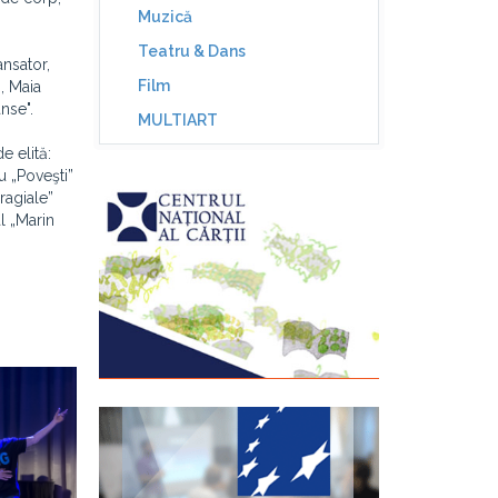
Muzică
Teatru & Dans
ansator,
Film
, Maia
nse".
MULTIART
e elită:
u „Poveşti”
ragiale”
l „Marin