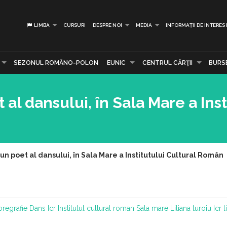
LIMBA
CURSURI
DESPRE NOI
MEDIA
INFORMAȚII DE INTERES
SEZONUL ROMÂNO-POLON
EUNIC
CENTRUL CĂRŢII
BURS
al dansului, în Sala Mare a Inst
un poet al dansului, în Sala Mare a Institutului Cultural Român
regrafie
Dans
Icr
Institutul cultural roman
Sala mare
Liliana turoiu
Icr l