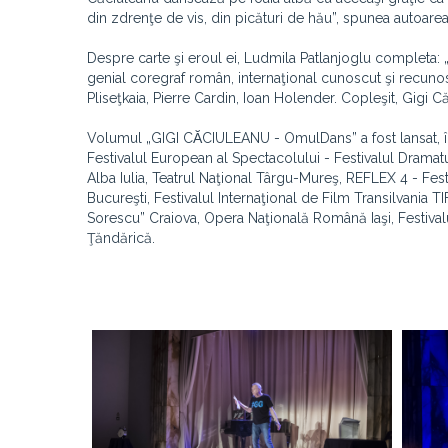
din zdrenţe de vis, din picături de hău”, spunea autoarea
Despre carte şi eroul ei, Ludmila Patlanjoglu completa: „
genial coregraf român, internaţional cunoscut şi recunos
Pliseţkaia, Pierre Cardin, Ioan Holender. Copleşit, Gigi 
Volumul „GIGI CᾸCIULEANU - OmulDans” a fost lansat, în 20
Festivalul European al Spectacolului - Festivalul Dramat
Alba Iulia, Teatrul Naţional Târgu-Mureş, REFLEX 4 - Festi
Bucureşti, Festivalul Internaţional de Film Transilvania T
Sorescu” Craiova, Opera Naţională Română Iaşi, Festival
Ţăndărică.