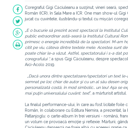
Coregraful Gigi Căciuleanu a susţinut, vineri seară, spe
Român (ICR), în Sala Mare a ICR. One man show-ul Gigi Că
jucat cu cuvintele, ilustrându-și textul cu mișcări coregr
„
E o bucurie să prezint acest spectacol la Institutul Cul
public extraordinar astă-seară la Institutul Cultural R
primesc o energie incredibilă de la spectatori. M-am ho
citit pe viu, câteva dintre textele mele. Acestea sunt 
poate chiar le-a văzut. Astfel, spectatorului i s-a dat po
coregrafului “,
a spus Gigi Căciuleanu, despre spectacolul
Aici-Acolo 2019.
„Dacă unora dintre spectatoare/spectatori un text le-a
semnat pe loc chiar de autor şi cu un al său desen ori
personalizată costă, în mod simbolic… un leu! Aşa se exp
mai puţin universalului cuvânt: text
”, a mărturisit artistul.
La finalul performance-ului, în care au fost licitate foile c
Român, în colaborare cu Editura Nemira, a prezentat, 
Patlanjoglu: o carte-album în trei versiuni - română, fra
un volum ce provoacă emoţie şi reflexie. Mărturii, gândur
Căciuleanu dansează pe foaia albă cu aceeaşi graţie ca p