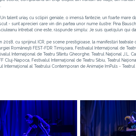
.
Un talent uriaş cu sclipiri geniale, o imensă fantezie, un foarte mare d
cut - sunt aprecieri care vin din partea unor nume ilustre: Pina Bausch
Căciuleanu întrebat cine este, răspunde simplu: Je suis quelqu’un qui da
18, cu sprijinul ICR, pe scene prestigioase, la manifestări teatrale d
urgiei Româneşti FEST-FDR Timişoara, Festivalul Internaţional de Teatr
valul Internaţional de Teatru Sfântu Gheorghe, Teatrul Naţional „I.L. Ca
IFF Cluj-Napoca, Festivalul Internaţional de Teatru Sibiu, Teatrul Naţiona
ul Internaţional al Teatrului Contemporan de Animaţie ImPuls - Teatrul