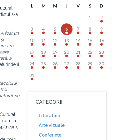
L
M
M
J
V
S
D
ultural
istul s-a
1
2
3
4
5
6
7
8
9
 A fost un
şi
10
11
12
13
14
15
16
care am
 care
17
18
19
20
21
22
23
retă, a
24
25
26
27
28
29
30
etutindeni
31
acolului,
tfel
lăturat nu
CATEGORII
 Cultural
Literatură
 Ludmila
Arte vizuale
ăpîlnean),
i
Conferinţe
 de corp,