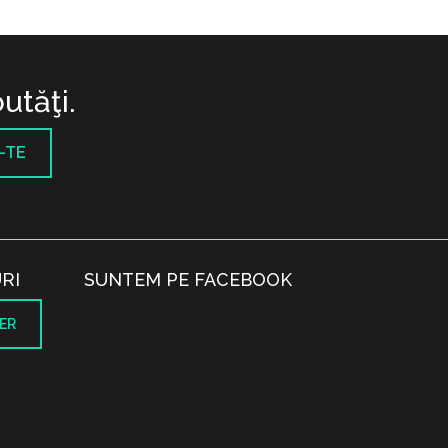
utăţi.
-TE
RI
SUNTEM PE FACEBOOK
ER