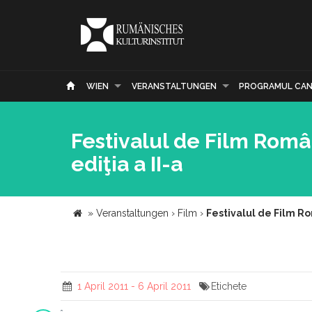
WIEN
VERANSTALTUNGEN
PROGRAMUL CAN
Festivalul de Film Româ
ediţia a II-a
»
Veranstaltungen
›
Film
›
Festivalul de Film Ro
1 April 2011 - 6 April 2011
Etichete