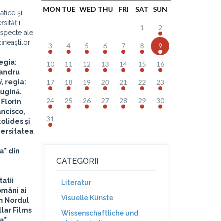
MON
TUE
WED
THU
FRI
SAT
SUN
atice şi
sității
1
2
 aspecte ale
ineaştilor
3
4
5
6
7
8
9
regia:
10
11
12
13
14
15
16
andru
i
, regia:
17
18
19
20
21
22
23
Rugină
.
24
25
26
27
28
29
30
i
Florin
ancisco,
31
tolides
şi
versitatea
a" din
CATEGORII
tatii
Literatur
omâni ai
Visuelle Künste
in Nordul
lar Films
Wissenschaftliche und
a",