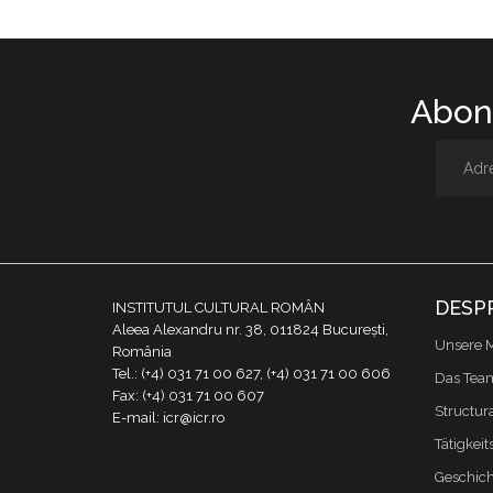
Abone
DESP
INSTITUTUL CULTURAL ROMÂN
Aleea Alexandru nr. 38, 011824 București,
Unsere M
România
Tel.: (+4) 031 71 00 627, (+4) 031 71 00 606
Das Tea
Fax: (+4) 031 71 00 607
Structur
E-mail: icr@icr.ro
Tätigkeit
Geschich