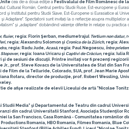
 Unite
cea de-a doua ediţie a
Festivalului de Film Românesc de la
titutul Cultural Român, Centrul pentru Studii Ruse, Est-europene şi Eurasi
 şi Institutul pentru Studii Slave, Est-Europene si Eurasiatice al Univer
 şi Adaptare". Spectatorii sunt invitați la o reflecţie asupra multiplelor
italism" şi „adaptare" dobândind valenţe diferite în relaţie cu practica c
, fluier
, regia:
Florin Şerban,
mediumetrajul
Tertium non datur
, 
eri
, regia:
Alexandru Solomon
şi
Cronica de la Zürich
, regia:
Alex
dra
, regia:
Radu Jude
,
Acasă,
regia:
Paul Negoescu
,
Între prieten
,
Stopover
, regia:
Ioana Uricaru
şi
Captivi de Crăciun
, regia:
Iulia 
şi de sesiuni de discuţii. Printre invitaţi vor fi prezenţi regizori
e Jr
.,
prof. Steve Kovacs
de la Universitatea de Stat din San Fr
ui de Film de la Telluride, Colorado, SUA,
prof. Jean Marie Apos
riana
Rotaru
, director de producţie,
prof. Robert Wessling
, Uni
keley.
tie de afişe
realizate de elevii
Liceului de artă "Nicolae Tonitz
 şi Studii Media" şi Departamentul de Teatru din cadrul Universi
ranzi din cadrul Universitatii Stanford, Asociaţia Studenţilor R
mâniei la San Francisco, Casa Română - Comunitatea românilor d
lm Productions Romania, HBO Romania, Filmex Romania, Blue Col
ersităţii Stanford (Billie Achilles Fund), Liceul "Nicolae Tonitz