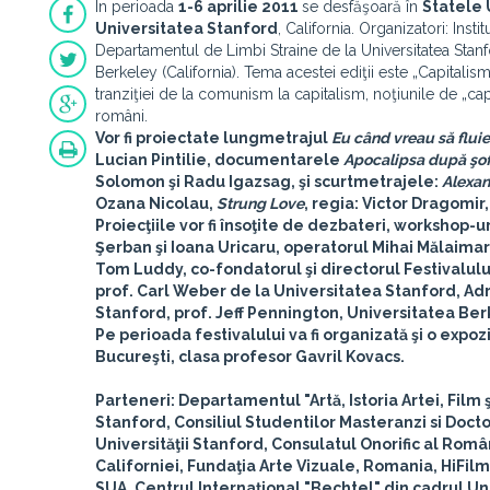
În perioada
1-6 aprilie 2011
se desfăşoară în
Statele
Universitatea Stanford
, California. Organizatori: Ins
Departamentul de Limbi Straine de la Universitatea Stanford
Berkeley (California). Tema acestei ediţii este „Capitalism
tranziţiei de la comunism la capitalism, noţiunile de „cap
români.
Vor fi proiectate lungmetrajul
Eu când vreau să fluier
Lucian Pintilie
, documentarele
Apocalipsa după şof
Solomon
şi
Radu Igazsag
, şi scurtmetrajele:
Alexan
Ozana Nicolau
,
Strung Love
, regia:
Victor Dragomir
Proiecţiile vor fi însoţite de dezbateri, workshop-uri 
Şerban
şi
Ioana Uricaru
, operatorul
Mihai Mălaimar
Tom Luddy
, co-fondatorul şi directorul Festivalul
prof. Carl Weber
de la Universitatea Stanford, Ad
Stanford,
prof. Jeff Pennington
, Universitatea Ber
Pe perioada festivalului va fi organizată şi o
expozi
Bucureşti
, clasa profesor Gavril Kovacs.
Parteneri: Departamentul "Artă, Istoria Artei, Film
Stanford, Consiliul Studentilor Masteranzi si Docto
Universităţii Stanford, Consulatul Onorific al Ro
Californiei, Fundaţia Arte Vizuale, Romania, HiFi
SUA, Centrul Internaţional "Bechtel" din cadrul Univ