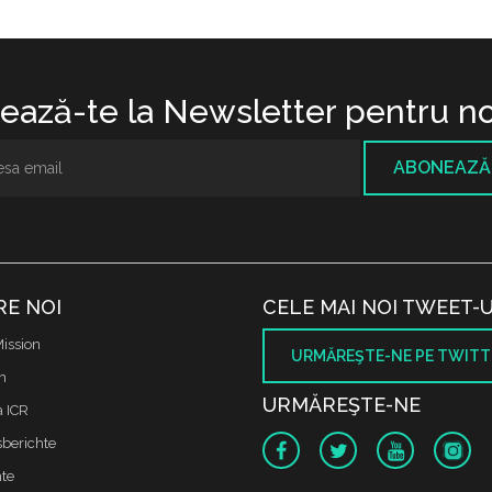
ază-te la Newsletter pentru no
ABONEAZĂ
RE NOI
CELE MAI NOI TWEET-U
ission
URMĂREŞTE-NE PE TWITT
m
URMĂREŞTE-NE
a ICR
sberichte
te