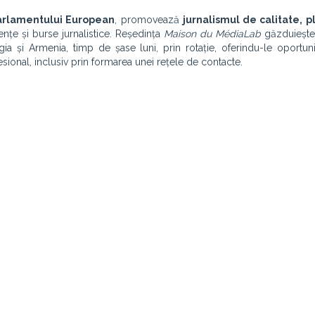
arlamentului European
, promovează
jurnalismul de calitate, p
dențe și burse jurnalistice. Reședința
Maison du MédiaLab
găzduiește j
 și Armenia, timp de șase luni, prin rotație, oferindu-le oportun
esional, inclusiv prin formarea unei rețele de contacte.