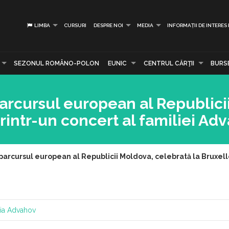
LIMBA
CURSURI
DESPRE NOI
MEDIA
INFORMAȚII DE INTERES
SEZONUL ROMÂNO-POLON
EUNIC
CENTRUL CĂRŢII
BURS
arcursul european al Republici
rintr-un concert al familiei Ad
parcursul european al Republicii Moldova, celebrată la Bruxell
lia Advahov