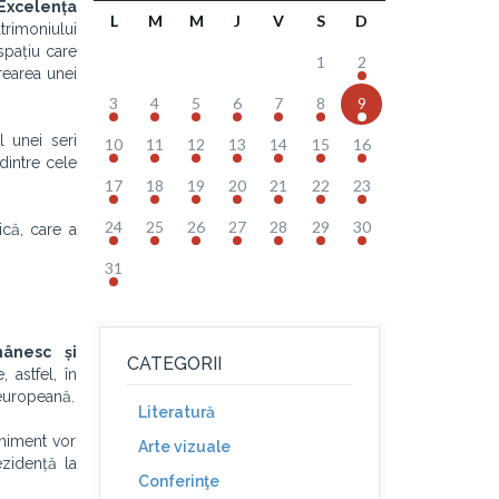
Excelența
L
M
M
J
V
S
D
trimoniului
spațiu care
1
2
rearea unei
3
4
5
6
7
8
9
 unei seri
10
11
12
13
14
15
16
dintre cele
17
18
19
20
21
22
23
24
25
26
27
28
29
30
ică, care a
31
mânesc și
CATEGORII
 astfel, în
 europeană.
Literatură
eniment vor
Arte vizuale
ezidență la
Conferinţe