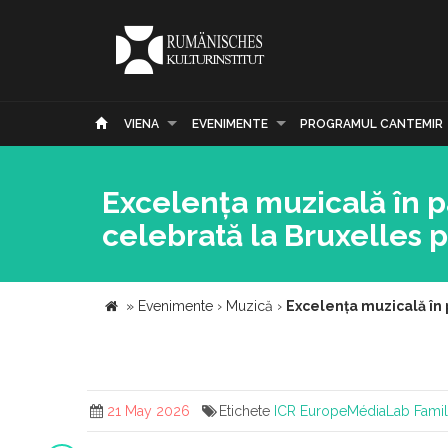
VIENA
EVENIMENTE
PROGRAMUL CANTEMIR
Excelența muzicală în p
celebrată la Bruxelles p
»
Evenimente
›
Muzică
›
Excelența muzicală în 
21 May 2026
Etichete
ICR
EuropeMédiaLab
Fami