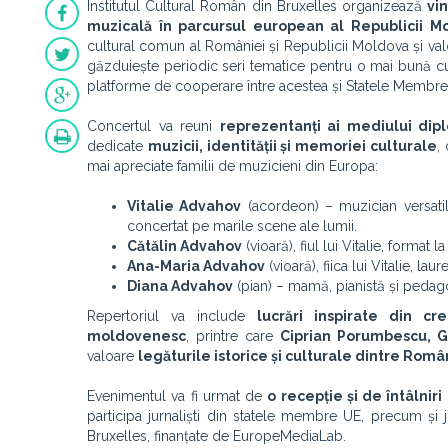
Institutul Cultural Român din Bruxelles organizează
vi
muzicală în parcursul european al Republicii M
cultural comun al României și Republicii Moldova și va
găzduiește periodic seri tematice pentru o mai bună cun
platforme de cooperare între acestea și Statele Membre
Concertul va reuni
reprezentanți ai mediului diplo
dedicate
muzicii, identității și memoriei culturale
,
mai apreciate familii de muzicieni din Europa:
Vitalie Advahov
(acordeon) – muzician versatil, 
concertat pe marile scene ale lumii.
Cătălin Advahov
(vioară), fiul lui Vitalie, format
Ana-Maria Advahov
(vioară), fiica lui Vitalie, la
Diana Advahov
(pian) – mamă, pianistă și pedago
Repertoriul va include
lucrări inspirate din cr
moldovenesc
, printre care
Ciprian Porumbescu, G
valoare
legăturile istorice și culturale dintre Rom
Evenimentul va fi urmat de
o recepție și de întâlnir
participa jurnaliști din statele membre UE, precum și 
Bruxelles, finanțate de EuropeMediaLab.