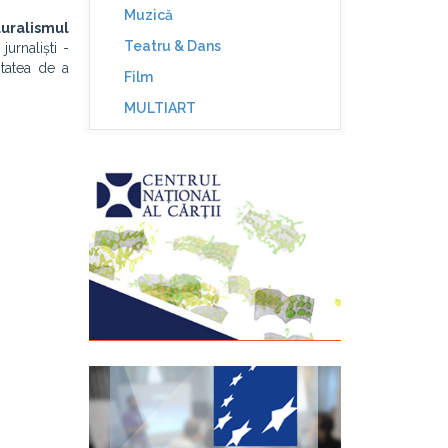
Muzică
luralismul
Teatru & Dans
urnaliști -
itatea de a
Film
MULTIART