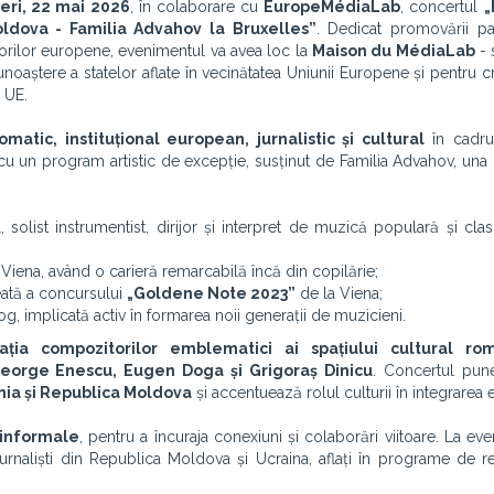
neri, 22 mai 2026
, în colaborare cu
EuropeMédiaLab
, concertul
„
oldova - Familia Advahov la Bruxelles”
. Dedicat promovării pa
lorilor europene, evenimentul va avea loc la
Maison du MédiaLab
- 
oaștere a statelor aflate în vecinătatea Uniunii Europene și pentru c
 UE.
matic, instituțional european, jurnalistic și cultural
în cadrul
 cu un program artistic de excepție, susținut de Familia Advahov, una 
solist instrumentist, dirijor și interpret de muzică populară și clas
 la Viena, având o carieră remarcabilă încă din copilărie;
ureată a concursului
„Goldene Note 2023”
de la Viena;
g, implicată activ în formarea noii generații de muzicieni.
eația compozitorilor emblematici ai spațiului cultural ro
eorge Enescu, Eugen Doga și Grigoraș Dinicu
. Concertul pune,
ânia și Republica Moldova
și accentuează rolul culturii în integrarea
i informale
, pentru a încuraja conexiuni și colaborări viitoare. La ev
jurnaliști din Republica Moldova și Ucraina, aflați în programe de r