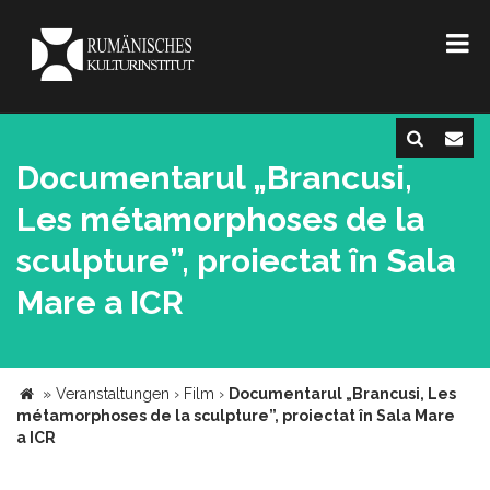
Documentarul „Brancusi,
Les métamorphoses de la
sculpture”, proiectat în Sala
Mare a ICR
»
Veranstaltungen
›
Film
›
Documentarul „Brancusi, Les
métamorphoses de la sculpture”, proiectat în Sala Mare
a ICR