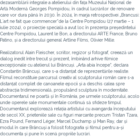
dezasamblării integrale a atelierului din fața Muzeului Național de
Artă Modernă Georges Pompidou, în cadrul lucrărilor de renovare
care vor dura până în 2030. În 2024, în marja retrospectivei „Brancusi:
Lʼart ne fait que commencer”de la Centre Pompidou (27 martie – 1
iulie 2024), o proiecție specială a avut loc în prezența președintelui
Centre Pompidou, Laurent le Bon, a directorului ARTE France, Bruno
Patino, și a directorului general Artline Films, Olivier Mille.
Realizatorul Alain Fleischer, scriitor, regizor și fotograf, creează un
dialog inedit între trecut și prezent, îmbinând arhive filmice
excepționale cu atelierul lui Brâncuși. „Arta abia începe”, declara
Constantin Brâncuși, care s-a distanțat de reprezentările realiste.
Filmul reconstituie parcursul creativ al sculptorului român care s-a
distanțat complet de canoanele epocii și a deschis calea spre
abstracția tridimensională, propulsând sculptura în modernitate.
Documentarul ne poartă și în România, pe urmele sculptorului, acolo
unde operele sale monumentale continuă să sfideze timpul.
Documentarul explorează relația artistului cu avangarda începutului
de secol XX, prieteniile sale cu figuri marcante precum Tristan Tzara,
Ezra Pound, Fernand Léger, Marcel Duchamp și Man Ray, dar și
modul în care Brâncuși a folosit fotografia și filmul pentru a-și
documenta și pune în scenă propriile lucrări.