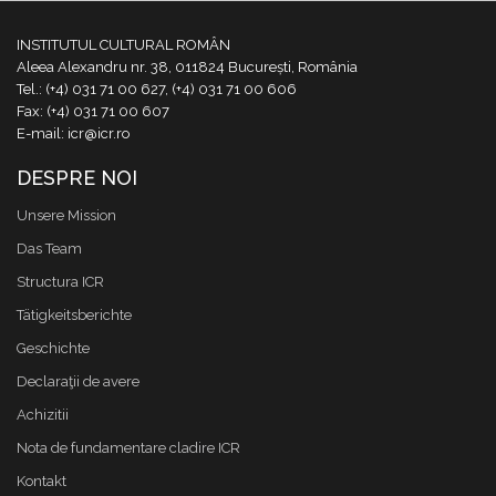
INSTITUTUL CULTURAL ROMÂN
Aleea Alexandru nr. 38, 011824 București, România
Tel.: (+4) 031 71 00 627, (+4) 031 71 00 606
Fax: (+4) 031 71 00 607
E-mail: icr@icr.ro
DESPRE NOI
Unsere Mission
Das Team
Structura ICR
Tätigkeitsberichte
Geschichte
Declaraţii de avere
Achizitii
Nota de fundamentare cladire ICR
Kontakt