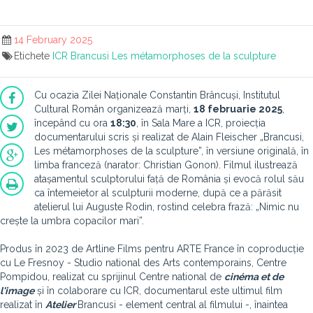
14 February 2025
Etichete
ICR
Brancusi
Les métamorphoses de la sculpture
Cu ocazia Zilei Naționale Constantin Brâncuși, Institutul
Cultural Român organizează marți,
18 februarie 2025
,
începând cu ora
18:30
, în Sala Mare a ICR, proiecția
documentarului scris și realizat de Alain Fleischer „Brancusi,
Les métamorphoses de la sculpture”, în versiune originală, în
limba franceză (narator: Christian Gonon). Filmul ilustrează
atașamentul sculptorului față de România și evocă rolul său
ca întemeietor al sculpturii moderne, după ce a părăsit
atelierul lui Auguste Rodin, rostind celebra frază: „Nimic nu
crește la umbra copacilor mari”.
Produs în 2023 de Artline Films pentru ARTE France în coproducție
cu Le Fresnoy - Studio national des Arts contemporains, Centre
Pompidou, realizat cu sprijinul Centre national de
cinéma et de
l'image
și în colaborare cu ICR, documentarul este ultimul film
realizat în
Atelier
Brancusi - element central al filmului -, înaintea