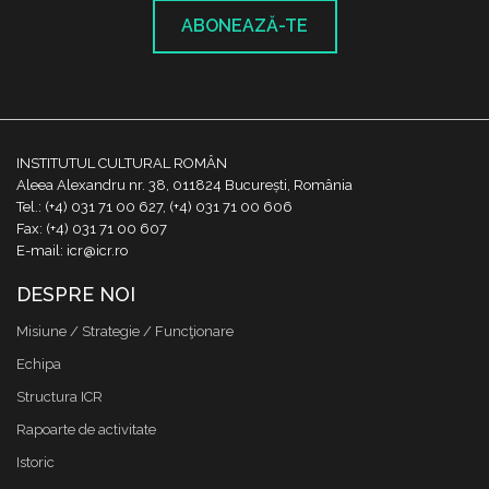
ABONEAZĂ-TE
INSTITUTUL CULTURAL ROMÂN
Aleea Alexandru nr. 38, 011824 București, România
Tel.: (+4) 031 71 00 627, (+4) 031 71 00 606
Fax: (+4) 031 71 00 607
E-mail: icr@icr.ro
DESPRE NOI
Misiune / Strategie / Funcţionare
Echipa
Structura ICR
Rapoarte de activitate
Istoric