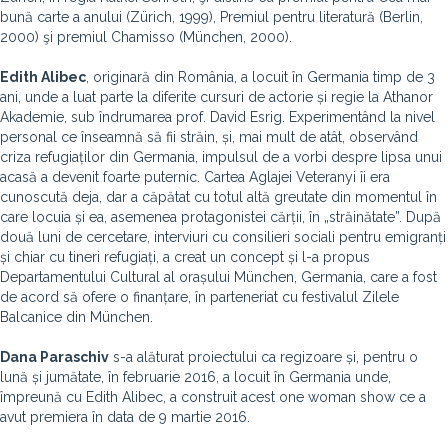
bună carte a anului (Zürich, 1999), Premiul pentru literatură (Berlin,
2000) şi premiul Chamisso (München, 2000).
Edith Alibec
, originară din România, a locuit în Germania timp de 3
ani, unde a luat parte la diferite cursuri de actorie și regie la Athanor
Akademie, sub îndrumarea prof. David Esrig. Experimentând la nivel
personal ce înseamnă să fii străin, și, mai mult de atât, observând
criza refugiaților din Germania, impulsul de a vorbi despre lipsa unui
acasă a devenit foarte puternic. Cartea Aglajei Veteranyi îi era
cunoscută deja, dar a căpătat cu totul altă greutate din momentul în
care locuia și ea, asemenea protagonistei cărții, în „străinătate”. După
două luni de cercetare, interviuri cu consilieri sociali pentru emigranți
și chiar cu tineri refugiați, a creat un concept și l-a propus
Departamentului Cultural al orașului München, Germania, care a fost
de acord să ofere o finanțare, în parteneriat cu festivalul Zilele
Balcanice din München.
Dana Paraschiv
s-a alăturat proiectului ca regizoare și, pentru o
lună și jumătate, în februarie 2016, a locuit în Germania unde,
împreună cu Edith Alibec, a construit acest one woman show ce a
avut premiera în data de 9 martie 2016.