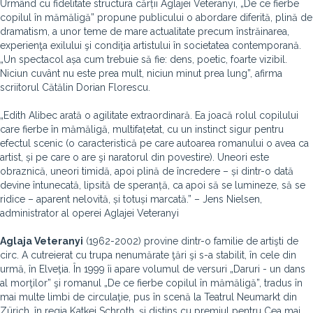
Urmând cu fidelitate structura cărții Aglajei Veteranyi, „De ce fierbe
copilul în mămăligă” propune publicului o abordare diferită, plină de
dramatism, a unor teme de mare actualitate precum înstrăinarea,
experienţa exilului şi condiţia artistului în societatea contemporană.
„Un spectacol așa cum trebuie să fie: dens, poetic, foarte vizibil.
Niciun cuvânt nu este prea mult, niciun minut prea lung”, afirma
scriitorul Cătălin Dorian Florescu.
„Edith Alibec arată o agilitate extraordinară. Ea joacă rolul copilului
care fierbe în mămăligă, multifațetat, cu un instinct sigur pentru
efectul scenic (o caracteristică pe care autoarea romanului o avea ca
artist, și pe care o are şi naratorul din povestire). Uneori este
obraznică, uneori timidă, apoi plină de încredere – și dintr-o dată
devine întunecată, lipsită de speranță, ca apoi să se lumineze, să se
ridice – aparent nelovită, și totuși marcată.” – Jens Nielsen,
administrator al operei Aglajei Veteranyi
Aglaja Veteranyi
(1962-2002) provine dintr-o familie de artişti de
circ. A cutreierat cu trupa nenumărate ţări şi s-a stabilit, în cele din
urmă, în Elveţia. În 1999 îi apare volumul de versuri „Daruri - un dans
al morţilor” şi romanul „De ce fierbe copilul în mămăligă”, tradus în
mai multe limbi de circulaţie, pus în scenă la Teatrul Neumarkt din
Zürich, în regia Katkei Schroth, şi distins cu premiul pentru Cea mai