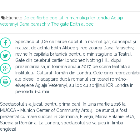
Etichete
De ce fierbe copilul in mamaliga
Icr londra
Aglaja
veteranyi
Dana paraschiv
The gate
Edith alibec
Spectacolul „De ce fierbe copilul în mămăligă”, conceput şi
realizat de actriţa Edith Alibec şi regizoarea Dana Paraschiv,
revine în capitala britanică pentru o ministagiune la Teatrul
Gate din celebrul cartier londonez Notting Hill, după
prezentarea sa, în toamna anului 2017, pe scena teatrală a
Institutului Cultural Român din Londra. Cele cinci reprezentații
ale piesei, o adaptare după romanul scriitoarei româno-
elvețiene Aglaja Veteranyi, au loc cu sprijinul ICR Londra în
perioada 1-4 mai.
Spectacolul s-a jucat, pentru prima oară, în luna martie 2016 la
MUCCA - Munich Center of Community Arts şi, de atunci, a fost
prezentat cu mare succes în Germania, Elveţia, Marea Britanie, SUA,
Suedia şi România. La Londra, spectacolul se va juca în limba
engleză.