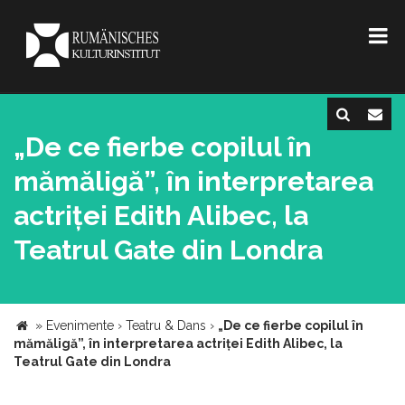
„De ce fierbe copilul în
mămăligă”, în interpretarea
actriței Edith Alibec, la
Teatrul Gate din Londra
»
Evenimente
›
Teatru & Dans
›
„De ce fierbe copilul în
mămăligă”, în interpretarea actriței Edith Alibec, la
Teatrul Gate din Londra