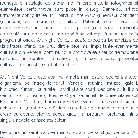
reuneşte o instalaţie de lucrări noi în care materia fotografică şi
elementele performative sunt puse în dialog. Demersul artistic
urmăreşte configurarea unui parcurs între văzut şi nevăzut, conştient
şi inconştient, memorie şi uitare. Publicul este invitat să
experimenteze un cadru în care percepţia devine experienţă
corporală, iar raportarea la timp capătă noi valenţe. Prin includerea în
programul oficial Art Night Venezia 2026, expoziţia beneficiază de
vizibilitatea oferită de unul dintre cele mai importante evenimente
culturale din Veneţia, contribuind la promovarea artei contemporane
româneşti în context internaţional şi la consolidarea prezenţei
culturale româneşti în spaţiul veneţian.
Art Night Venezia este cea mai amplă manifestare dedicată artelor
organizată pe întreg teritoriul Veneţiei, reunind muzee, galerii,
biblioteci, fundaţii culturale, librării şi alte spaţii dedicate culturii din
centrul istoric, insule şi Mestre. Organizat anual de Universitatea Ca’
Foscari din Veneţia şi Primăria Veneţiei, evenimentul este considerat
echivalentul „nopţilor albe” dedicate artelor şi muzeelor din marile
oraşe europene, oferind acces gratuit şi program prelungit într-o
singură noapte consacrată culturii.
Desfăşurat în sâmbăta cea mai apropiată de solstiţiul de vară, Art