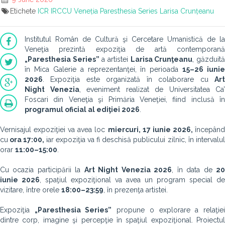
Etichete
ICR
IRCCU Veneția
Paresthesia Series
Larisa Crunțeanu
Institutul Român de Cultură şi Cercetare Umanistică de la
Veneţia prezintă expoziţia de artă contemporană
„Paresthesia Series”
a artistei
Larisa Crunţeanu
, găzduit
în Mica Galerie a reprezentanţei, în perioada
15–26 iunie
2026
. Expoziţia este organizată în colaborare cu
Art
Night
Venezia
, eveniment realizat de Universitatea Ca’
Foscari din Veneţia şi Primăria Veneţiei, fiind inclusă în
programul oficial al ediţiei 2026
.
Vernisajul expoziţiei va avea loc
miercuri, 17 iunie 2026,
începân
cu
ora 17:00,
iar expoziţia va fi deschisă publicului zilnic, în intervalu
orar
11:00–15:00
.
Cu ocazia participării la
Art Night Venezia 2026
, în data de
2
iunie 2026
, spaţiul expoziţional va avea un program special de
vizitare, între orele
18:00–23:59
, în prezenţa artistei.
Expoziţia
„Paresthesia Series”
propune o explorare a relaţie
dintre corp, imagine şi percepţie în spaţiul expoziţional. Proiectul