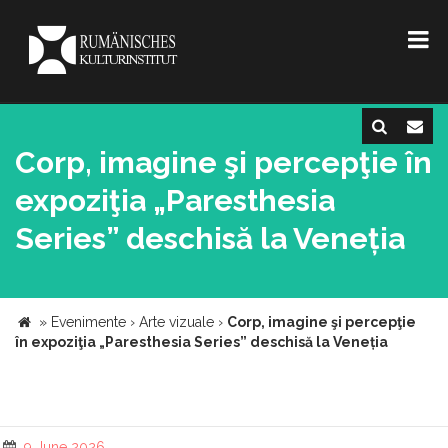
Corp, imagine şi percepţie în
expoziţia „Paresthesia
Series” deschisă la Veneția
»
Evenimente
›
Arte vizuale
›
Corp, imagine şi percepţie
în expoziţia „Paresthesia Series” deschisă la Veneția
9 June 2026