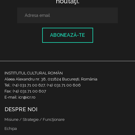
noutăţi.
ABONEAZĂ-TE
INSTITUTUL CULTURAL ROMÂN
Aleea Alexandru nr. 38, 011824 București, România
Tel.: (+4) 031 71 00 627, (+4) 031 71 00 606
Fax: (+4) 031 71 00 607
E-mail: icr@icr.ro
DESPRE NOI
Misiune / Strategie / Funcţionare
Echipa