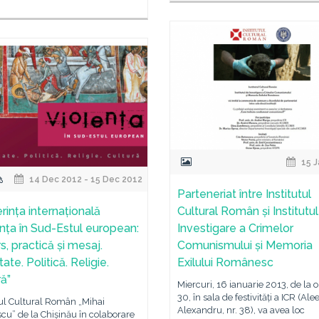
15 J
14 Dec 2012 - 15 Dec 2012
Parteneriat între Institutul
rința internațională
Cultural Român și Institutu
ența în Sud-Estul european:
Investigare a Crimelor
s, practică și mesaj.
Comunismului și Memoria
ate. Politică. Religie.
Exilului Românesc
ră”
Miercuri, 16 ianuarie 2013, de la o
30, în sala de festivități a ICR (Ale
tul Cultural Român „Mihai
Alexandru, nr. 38), va avea loc
u” de la Chișinău în colaborare