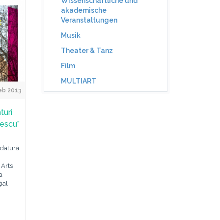
Wissenschaftliche und
akademische
Veranstaltungen
Musik
Theater & Tanz
Film
MULTIART
Feb 2013
turi
nescu”
idatură
 Arts
a
ial