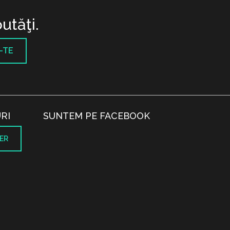
utăţi.
-TE
RI
SUNTEM PE FACEBOOK
ER