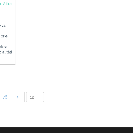
 Zilei
 va
brie
ale a
ialităţi
76