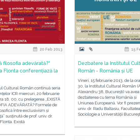
20 Feb 2013
15 F
ă filosofia adevărată?“
Dezbatere la Institutul Cult
a Flonta conferențiază la
Român - România și UE
Vineri, 15 februarie 2013, de la ora
30, la Institutul Cultural Român (
tul Cultural Român continuă seria
Alexandru 38, București) va avea
nțelor ICR miercuri, 20 februarie
dezbaterea cu tema România și
ra 18. 00, cu prelegerea „EXISTĂ
Uniunea Europeană. Vor fi prezenț
OFIA ADEVĂRATĂ? Formele de
univ. dr. Radu Baltasiu, Facultate
ilosofică între exclusivism și
Sociologie a Universității Bucureşt
ță” susținută de prof. univ. dr.
Flonta. Există