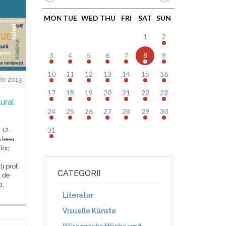
MON
TUE
WED
THU
FRI
SAT
SUN
1
2
3
4
5
6
7
8
9
10
11
12
13
14
15
16
eb 2013
17
18
19
20
21
22
23
ural
24
25
26
27
28
29
30
31
 12.
Aleea
 loc
i prof.
CATEGORII
a de
i,
Literatur
Visuelle Künste