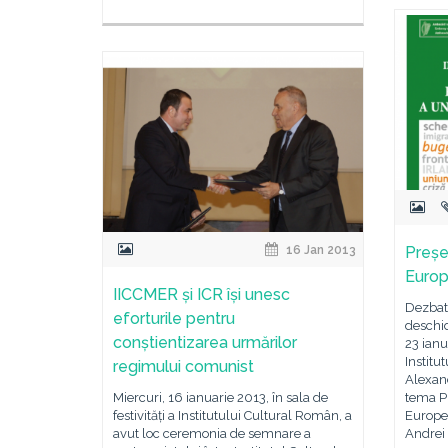
16 Jan 2013
Președ
Europ
IICCMER și ICR își unesc
Dezbat
eforturile pentru
deschid
conștientizarea urmărilor
23 ianu
Institu
regimului comunist
Alexand
Miercuri, 16 ianuarie 2013, în sala de
tema Pr
festivități a Institutului Cultural Român, a
Europen
avut loc ceremonia de semnare a
Andrei