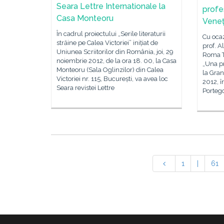
Seara Lettre Internationale la
profe
Casa Monteoru
Veneț
În cadrul proiectului „Serile literaturii
Cu ocaz
străine pe Calea Victoriei” inițiat de
prof. A
Uniunea Scriitorilor din România, joi, 29
Roma Tr
noiembrie 2012, de la ora 18. 00, la Casa
„Una p
Monteoru (Sala Oglinzilor) din Calea
la Gra
Victoriei nr. 115, București, va avea loc
2012, î
Seara revistei Lettre
Portego
1
|
61