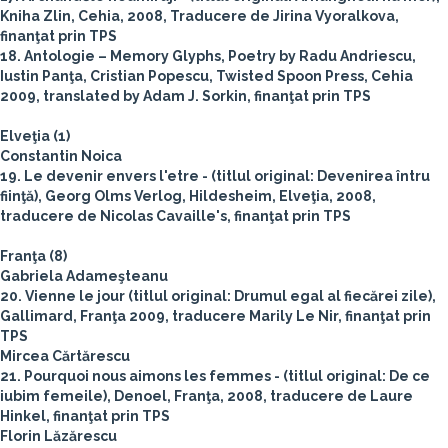
Kniha Zlin, Cehia, 2008, Traducere de Jirina Vyoralkova,
finanţat prin TPS
18. Antologie – Memory Glyphs, Poetry by Radu Andriescu,
Iustin Panţa, Cristian Popescu, Twisted Spoon Press, Cehia
2009, translated by Adam J. Sorkin, finanţat prin TPS
Elveţia (1)
Constantin Noica
19. Le devenir envers l'etre - (titlul original: Devenirea întru
fiinţă), Georg Olms Verlog, Hildesheim, Elveţia, 2008,
traducere de Nicolas Cavaille's, finanţat prin TPS
Franţa (8)
Gabriela Adameşteanu
20. Vienne le jour (titlul original: Drumul egal al fiecărei zile),
Gallimard, Franţa 2009, traducere Marily Le Nir, finanţat prin
TPS
Mircea Cărtărescu
21. Pourquoi nous aimons les femmes - (titlul original: De ce
iubim femeile), Denoel, Franţa, 2008, traducere de Laure
Hinkel, finanţat prin TPS
Florin Lăzărescu