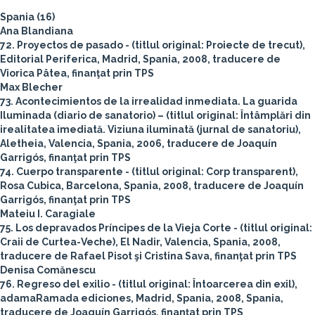
Spania (16)
Ana Blandiana
72. Proyectos de pasado - (titlul original: Proiecte de trecut),
Editorial Periferica, Madrid, Spania, 2008, traducere de
Viorica Pâtea, finanţat prin TPS
Max Blecher
73. Acontecimientos de la irrealidad inmediata. La guarida
Iluminada (diario de sanatorio) – (titlul original: Întâmplări din
irealitatea imediată. Viziuna iluminată (jurnal de sanatoriu),
Aletheia, Valencia, Spania, 2006, traducere de Joaquín
Garrigós, finanţat prin TPS
74. Cuerpo transparente - (titlul original: Corp transparent),
Rosa Cubica, Barcelona, Spania, 2008, traducere de Joaquín
Garrigós, finanţat prin TPS
Mateiu I. Caragiale
75. Los depravados Príncipes de la Vieja Corte - (titlul original:
Craii de Curtea-Veche), El Nadir, Valencia, Spania, 2008,
traducere de Rafael Pisot şi Cristina Sava, finanţat prin TPS
Denisa Comănescu
76. Regreso del exilio - (titlul original: Întoarcerea din exil),
adamaRamada ediciones, Madrid, Spania, 2008, Spania,
traducere de Joaquín Garrigós, finanţat prin TPS