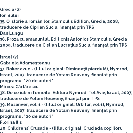
Grecia (2)
Ion Bulei
35. O istorie a românilor, Stamoulis Edition, Grecia, 2008,
traducere de Ciprian Suciu, finanţat prin TPS
Dan Lungu
36. Proză cu amănuntul, Editionis Antonios Stamoulis, Grecia
2009, traducere de Cistian Lucreţius Suciu, finanţat prin TPS
Israel (7)
Gabriela Adameşteanu
37. Boker avud - (titlul original: Dimineaţă pierdută), Nymrod,
Israel, 2007, traducere de Yotam Reuveny, finanţat prin
programul "20 de autori"
Mircea Cărtărescu
38. De ce iubim femeile, Editura Nymrod, Tel Aviv, Israel, 2007,
traducere de Yotam Reuveny, finanţat prin TPS
39. Mesanver, vol. 1 - (titlul original: Orbitor, vol.1), Nymrod,
Israel, 2007, traducere de Yotam Reuveny, finanţat prin
programul "20 de autori"
Florina Ilis
40. Childrens` Crusade - (titlul original: Cruciada copiilor),