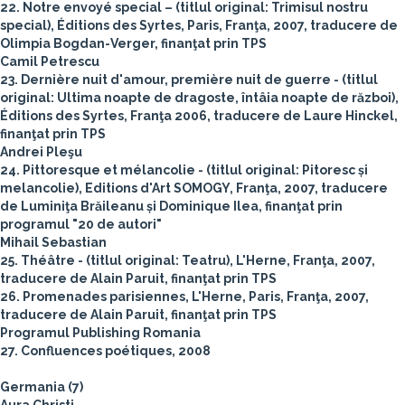
22. Notre envoyé special – (titlul original: Trimisul nostru
special), Éditions des Syrtes, Paris, Franţa, 2007, traducere de
Olimpia Bogdan-Verger, finanţat prin TPS
Camil Petrescu
23. Dernière nuit d'amour, première nuit de guerre - (titlul
original: Ultima noapte de dragoste, întâia noapte de război),
Éditions des Syrtes, Franţa 2006, traducere de Laure Hinckel,
finanţat prin TPS
Andrei Pleşu
24. Pittoresque et mélancolie - (titlul original: Pitoresc și
melancolie), Editions d'Art SOMOGY, Franţa, 2007, traducere
de Luminiţa Brăileanu și Dominique Ilea, finanţat prin
programul "20 de autori"
Mihail Sebastian
25. Théâtre - (titlul original: Teatru), L'Herne, Franţa, 2007,
traducere de Alain Paruit, finanţat prin TPS
26. Promenades parisiennes, L'Herne, Paris, Franţa, 2007,
traducere de Alain Paruit, finanţat prin TPS
Programul Publishing Romania
27. Confluences poétiques, 2008
Germania (7)