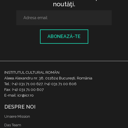
noutăţi.
ABONEAZĂ-TE
INSTITUTUL CULTURAL ROMÂN
Aleea Alexandru nr. 38, 011824 București, România
Tel.: (+4) 031 71 00 627, (+4) 031 71 00 606
Fax: (+4) 031 71 00 607
E-mail: icr@icr.ro
DESPRE NOI
Unsere Mission
Das Team