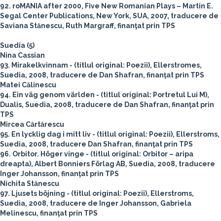
92. roMANIA after 2000, Five New Romanian Plays – Martin E.
Segal Center Publications, New York, SUA, 2007, traducere de
Saviana Stănescu, Ruth Margraff, finanţat prin TPS
Suedia (5)
Nina Cassian
93. Mirakelkvinnam - (titlul original: Poezii), Ellerstromes,
Suedia, 2008, traducere de Dan Shafran, finanţat prin TPS
Matei Călinescu
94. Ein väg genom världen - (titlul original: Portretul Lui M),
Dualis, Suedia, 2008, traducere de Dan Shafran, finanţat prin
TPS
Mircea Cărtărescu
95. En lycklig dag i mitt liv - (titlul original: Poezii), Ellerstroms,
Suedia, 2008, traducere Dan Shafran, finanţat prin TPS
96. Orbitor. Höger vinge - (titlul original: Orbitor – aripa
dreapta), Albert Bonniers Förlag AB, Suedia, 2008, traducere
Inger Johansson, finanţat prin TPS
Nichita Stănescu
97. Ljusets böjning - (titlul original: Poezii), Ellerstroms,
Suedia, 2008, traducere de Inger Johansson, Gabriela
Melinescu, finanţat prin TPS