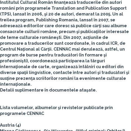
Institutul Cultural Român finanţează traducerile din autori
români prin programele
Translation and Publication Support
(TPS), lansat în 2006, şi
20 de autori
, demarat la 2005. Un al
treilea program,
Publishing Romania
, lansat în 2007, se
adresează editorilor care doresc să publice cărţi sau albume
consacrate culturii române, precum şi publicaţiilor interesate
de teme culturale româneşti. Din 2007, acţiunile de
promovare a traducerilor sunt coordonate, în cadrul ICR, de
Centrul Naţional al Cărţii. CENNAC mai derulează, astfel, un
program de burse pentru traducători (în formare şi
profesionişti), coordonează participarea la târguri
internaţionale de carte, organizează întâlniri cu editori din
diverse spaţii lingvistice, contacte între autori şi traducători şi
susţine prezenţa scriitorilor români la evenimente culturale
internaţionale.
Detalii suplimentare în documentele ataşate.
Lista volumelor, albumelor şi revistelor publicate prin
programele CENNAC
Austria (4)