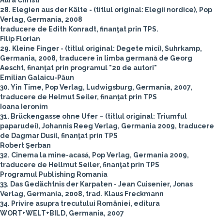
Aura Christi
28. Elegien aus der Kälte - (titlul original: Elegii nordice), Pop
Verlag, Germania, 2008
traducere de Edith Konradt, finanţat prin TPS.
Filip Florian
29. Kleine Finger - (titlul original: Degete mici), Suhrkamp,
Germania, 2008, traducere în limba germană de Georg
Aescht, finanţat prin programul "20 de autori"
Emilian Galaicu-Păun
30. Yin Time, Pop Verlag, Ludwigsburg, Germania, 2007,
traducere de Helmut Seiler, finanţat prin TPS
Ioana Ieronim
31. Brückengasse ohne Ufer – (titlul original: Triumful
paparudei), Johannis Reeg Verlag, Germania 2009, traducere
de Dagmar Dusil, finanţat prin TPS
Robert Şerban
32. Cinema la mine-acasă, Pop Verlag, Germania 2009,
traducere de Hellmut Seiler, finanţat prin TPS
Programul Publishing Romania
33. Das Gedächtnis der Karpaten - Jean Cuisenier, Jonas
Verlag, Germania, 2008, trad. Klaus Freckmann
34. Privire asupra trecutului României, editura
WORT+WELT+BILD, Germania, 2007