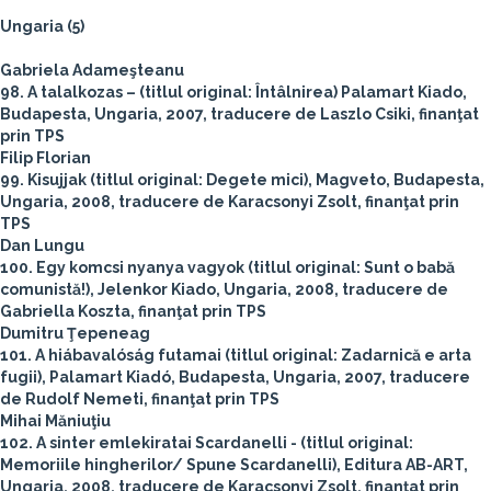
Ungaria (5)
Gabriela Adameşteanu
98. A talalkozas – (titlul original: Întâlnirea) Palamart Kiado,
Budapesta, Ungaria, 2007, traducere de Laszlo Csiki, finanţat
prin TPS
Filip Florian
99. Kisujjak (titlul original: Degete mici), Magveto, Budapesta,
Ungaria, 2008, traducere de Karacsonyi Zsolt, finanţat prin
TPS
Dan Lungu
100. Egy komcsi nyanya vagyok (titlul original: Sunt o babă
comunistă!), Jelenkor Kiado, Ungaria, 2008, traducere de
Gabriella Koszta, finanţat prin TPS
Dumitru Ţepeneag
101. A hiábavalóság futamai (titlul original: Zadarnică e arta
fugii), Palamart Kiadó, Budapesta, Ungaria, 2007, traducere
de Rudolf Nemeti, finanţat prin TPS
Mihai Măniuţiu
102. A sinter emlekiratai Scardanelli - (titlul original:
Memoriile hingherilor/ Spune Scardanelli), Editura AB-ART,
Ungaria, 2008, traducere de Karacsonyi Zsolt, finanţat prin