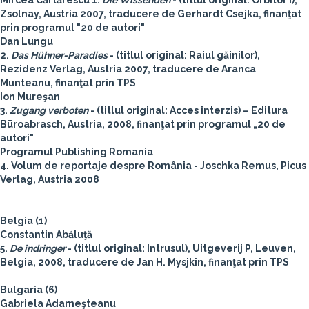
Mircea Cărtărescu
1.
Die Wissenden
- (titlul original: Orbitor I),
Zsolnay, Austria 2007, traducere de Gerhardt Csejka, finanţat
prin programul "20 de autori"
Dan Lungu
2.
Das Hühner-Paradies
- (titlul original: Raiul găinilor),
Rezidenz Verlag, Austria 2007, traducere de Aranca
Munteanu, finanţat prin TPS
Ion Mureşan
3.
Zugang verboten
- (titlul original: Acces interzis) – Editura
Büroabrasch, Austria, 2008, finanţat prin programul „20 de
autori"
Programul Publishing Romania
4. Volum de reportaje despre România - Joschka Remus, Picus
Verlag, Austria 2008
Belgia (1)
Constantin Abăluţă
5.
De indringer
- (titlul original: Intrusul), Uitgeverij P, Leuven,
Belgia, 2008, traducere de Jan H. Mysjkin, finanţat prin TPS
Bulgaria (6)
Gabriela Adameşteanu