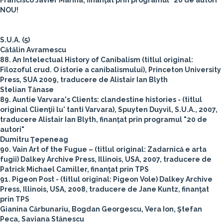
Francisco Javier Marina, finanţat prin programul "20 de autori"
NOU!
S.U.A. (5)
Cătălin Avramescu
88. An Intelectual History of Canibalism (titlul original:
Filozoful crud. O istorie a canibalismului), Princeton University
Press, SUA 2009, traducere de Alistair Ian Blyth
Stelian Tănase
89. Auntie Varvara's Clients: clandestine histories - (titlul
original Clienţii lu' tanti Varvara), Spuyten Duyvil, S.U.A., 2007,
traducere Alistair Ian Blyth, finanţat prin programul "20 de
autori"
Dumitru Ţepeneag
90. Vain Art of the Fugue – (titlul original: Zadarnică e arta
fugii) Dalkey Archive Press, Illinois, USA, 2007, traducere de
Patrick Michael Camiller, finanţat prin TPS
91. Pigeon Post - (titlul original: Pigeon Vole) Dalkey Archive
Press, Illinois, USA, 2008, traducere de Jane Kuntz, finanţat
prin TPS
Gianina Cărbunariu, Bogdan Georgescu, Vera Ion, Ştefan
Peca, Saviana Stănescu