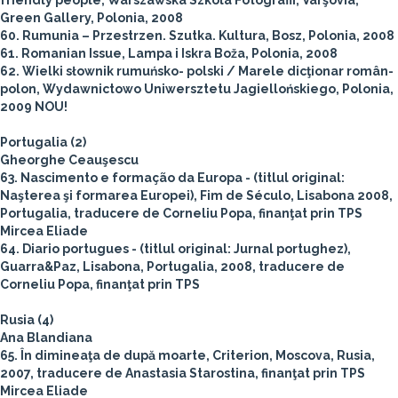
friendly people, Warszawska Szkola Fotografii, Varşovia,
Green Gallery, Polonia, 2008
60. Rumunia – Przestrzen. Szutka. Kultura, Bosz, Polonia, 2008
61. Romanian Issue, Lampa i Iskra Boža, Polonia, 2008
62. Wielki słownik rumuńsko- polski / Marele dicţionar român-
polon, Wydawnictowo Uniwersztetu Jagiellońskiego, Polonia,
2009 NOU!
Portugalia (2)
Gheorghe Ceauşescu
63. Nascimento e formação da Europa - (titlul original:
Naşterea şi formarea Europei), Fim de Século, Lisabona 2008,
Portugalia, traducere de Corneliu Popa, finanţat prin TPS
Mircea Eliade
64. Diario portugues - (titlul original: Jurnal portughez),
Guarra&Paz, Lisabona, Portugalia, 2008, traducere de
Corneliu Popa, finanţat prin TPS
Rusia (4)
Ana Blandiana
65. În dimineaţa de după moarte, Criterion, Moscova, Rusia,
2007, traducere de Anastasia Starostina, finanţat prin TPS
Mircea Eliade