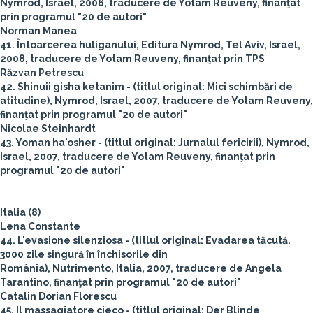
Nymrod, Israel, 2006, traducere de Yotam Reuveny, finanţat
prin programul "20 de autori"
Norman Manea
41. Întoarcerea huliganului, Editura Nymrod, Tel Aviv, Israel,
2008, traducere de Yotam Reuveny, finanţat prin TPS
Răzvan Petrescu
42. Shinuii gisha ketanim - (titlul original: Mici schimbări de
atitudine), Nymrod, Israel, 2007, traducere de Yotam Reuveny,
finanţat prin programul "20 de autori"
Nicolae Steinhardt
43. Yoman ha'osher - (titlul original: Jurnalul fericirii), Nymrod,
Israel, 2007, traducere de Yotam Reuveny, finanţat prin
programul "20 de autori"
Italia (8)
Lena Constante
44. L'evasione silenziosa - (titlul original: Evadarea tăcută.
3000 zile singură în închisorile din
România), Nutrimento, Italia, 2007, traducere de Angela
Tarantino, finanţat prin programul "20 de autori"
Catalin Dorian Florescu
45. Il massagiatore cieco - (titlul original: Der Blinde