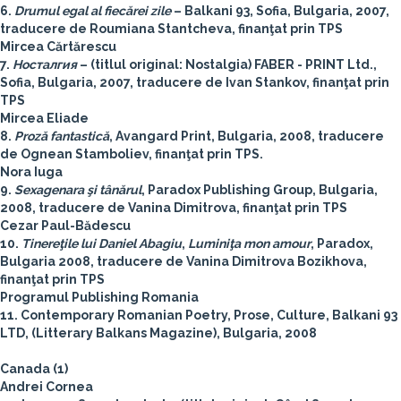
6.
Drumul egal al fiecărei zile
– Balkani 93, Sofia, Bulgaria, 2007,
traducere de Roumiana Stantcheva, finanţat prin TPS
Mircea Cărtărescu
7.
Носталгия
– (titlul original: Nostalgia) FABER - PRINT Ltd.,
Sofia, Bulgaria, 2007, traducere de Ivan Stankov, finanţat prin
TPS
Mircea Eliade
8.
Proză fantastică
, Avangard Print, Bulgaria, 2008, traducere
de Ognean Stamboliev, finanţat prin TPS.
Nora Iuga
9.
Sexagenara şi tânărul
, Paradox Publishing Group, Bulgaria,
2008, traducere de Vanina Dimitrova, finanţat prin TPS
Cezar Paul-Bădescu
10.
Tinereţile lui Daniel Abagiu
,
Luminiţa mon amour
, Paradox,
Bulgaria 2008, traducere de Vanina Dimitrova Bozikhova,
finanţat prin TPS
Programul Publishing Romania
11. Contemporary Romanian Poetry, Prose, Culture, Balkani 93
LTD, (Litterary Balkans Magazine), Bulgaria, 2008
Canada (1)
Andrei Cornea