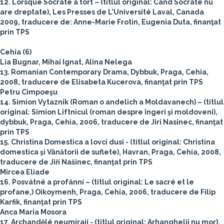
12. Lorsque Socrate a tort – (titlul original: Când Socrate nu
are dreptate), Les Presses de L'Université Laval, Canada
2009, traducere de: Anne-Marie Frotin, Eugenia Duta, finanţat
prin TPS
Cehia (6)
Lia Bugnar, Mihai Ignat, Alina Nelega
13. Romanian Contemporary Drama, Dybbuk, Praga, Cehia,
2008, traducere de Elisabeta Kucerova, finanţat prin TPS
Petru Cimpoeşu
14. Simion Vytaznik (Roman o andelich a Moldavanech) – (titlul
original: Simion Liftnicul (roman despre îngeri şi moldoveni),
dybbuk, Praga, Cehia, 2006, traducere de Jiri Nasinec, finanţat
prin TPS
15. Christina Domestica a lovci dusi - (titlul original: Christina
domestica şi Vânătorii de suflete), Havran, Praga, Cehia, 2008,
traducere de Jiří Našinec, finanţat prin TPS
Mircea Eliade
16. Posvátné a profánní – (titlul original: Le sacré et le
profane,) Oikoymenh, Praga, Cehia, 2006, traducere de Filip
Karfik, finanţat prin TPS
Anca Maria Mosora
17. Archandělé neumírají - (titlul original: Arhanghelii nu mor),