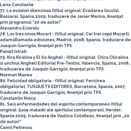
Lena Constante
77. La evasion silenciosa (titlul original: Evadarea tăcută),
Bassarai, Spania 2009, traducere de Javier Marina, finanţat
prin programul "20 de autori"
Alexandru Ecovoiu
78. Los tres ninos Mozart - (titlul original: Cei trei copii Mozart),
adamaRamada ediciones, Madrid, 2008, Spania, traducere de
Joaquín Garrigós, finanţat prin TPS
Panait Istrati
79. Kira Kiralina y El tio Anghel - (titlul original: Chira Chiralina
si unchiul Anghel) Editorial Pre-Textos, Valencia, Spania, 2008,
traducerea de Joaquín Garrigós, finanţat prin TPS
Norman Manea
80. Felicidad obligatoria - (titlul original: Fericirea
obligatorie), TUSQUETS EDITORES, Barcelona, Spania, 2007,
traducere de Joaquín Garrigós, finanţat prin TPS
Constantin Noica
81. Seis enfermedades del espiritu contemporaneo (titlul
original: Şase maladii ale spiritului contemporan), Herder,
Spania 2009, traducere de Vasilica Cotofleac, finanţat prin „20
de autori"
Camil Petrescu