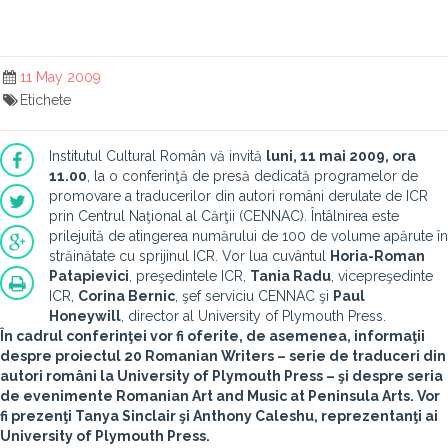
11 May 2009
Etichete
Institutul Cultural Român vă invită
luni, 11 mai 2009, ora
11.00
, la o conferinţă de presă dedicată programelor de
promovare a traducerilor din autori români derulate de ICR
prin Centrul Naţional al Cărţii (CENNAC). Întâlnirea este
prilejuită de atingerea numărului de 100 de volume apărute în
străinătate cu sprijinul ICR. Vor lua cuvântul
Horia-Roman
Patapievici
, preşedintele ICR,
Tania Radu
, vicepreşedinte
ICR,
Corina Bernic
, şef serviciu CENNAC şi
Paul
Honeywill
, director al University of Plymouth Press.
În cadrul conferinţei vor fi oferite, de asemenea, informaţii
despre proiectul
20 Romanian Writers
– serie de traduceri din
autori români la
University of Plymouth Press
– şi despre seria
de evenimente
Romanian Art and Music at Peninsula Arts
. Vor
fi prezenţi
Tanya Sinclair
şi
Anthony Caleshu
, reprezentanţi ai
University of Plymouth Press.