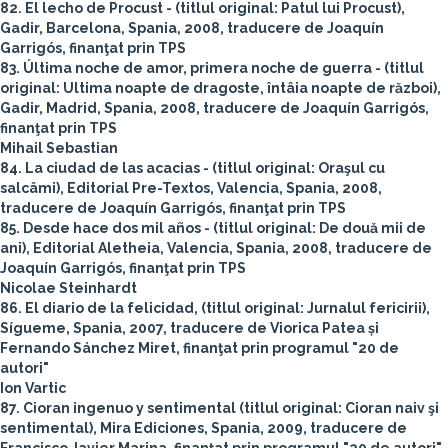
82. El lecho de Procust - (titlul original: Patul lui Procust),
Gadir, Barcelona, Spania, 2008, traducere de Joaquín
Garrigós, finanţat prin TPS
83. Última noche de amor, primera noche de guerra - (titlul
original: Ultima noapte de dragoste, întâia noapte de război),
Gadir, Madrid, Spania, 2008, traducere de Joaquín Garrigós,
finanţat prin TPS
Mihail Sebastian
84. La ciudad de las acacias - (titlul original: Oraşul cu
salcâmi), Editorial Pre-Textos, Valencia, Spania, 2008,
traducere de Joaquín Garrigós, finanţat prin TPS
85. Desde hace dos mil años - (titlul original: De două mii de
ani), Editorial Aletheia, Valencia, Spania, 2008, traducere de
Joaquín Garrigós, finanţat prin TPS
Nicolae Steinhardt
86. El diario de la felicidad, (titlul original: Jurnalul fericirii),
Sígueme, Spania, 2007, traducere de Viorica Patea și
Fernando Sánchez Miret, finanţat prin programul "20 de
autori"
Ion Vartic
87. Cioran ingenuo y sentimental (titlul original: Cioran naiv şi
sentimental), Mira Ediciones, Spania, 2009, traducere de