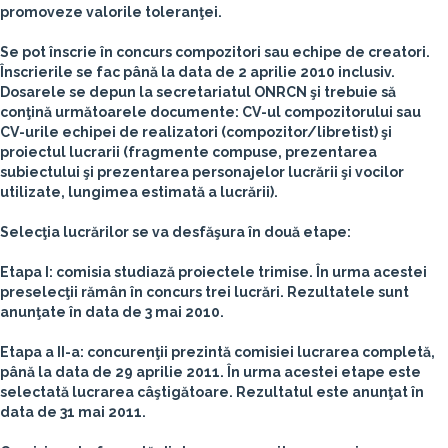
promoveze valorile toleranţei.
Se pot înscrie în concurs
compozitori
sau
echipe de creatori
.
Înscrierile se fac până la data de
2 aprilie 2010 inclusiv
.
Dosarele se depun la secretariatul ONRCN şi trebuie să
conţină următoarele documente: CV-ul compozitorului sau
CV-urile echipei de realizatori (compozitor/libretist) şi
proiectul lucrarii (fragmente compuse, prezentarea
subiectului şi prezentarea personajelor lucrării şi vocilor
utilizate, lungimea estimată a lucrării).
Selecţia lucrărilor se va desfăşura în două etape:
Etapa I: comisia studiază proiectele trimise. În urma acestei
preselecţii rămân în concurs trei lucrări. Rezultatele sunt
anunţate în data de 3 mai 2010.
Etapa a II-a: concurenţii prezintă comisiei lucrarea completă,
până la data de 29 aprilie 2011. În urma acestei etape este
selectată lucrarea câştigătoare. Rezultatul este anunţat în
data de 31 mai 2011.