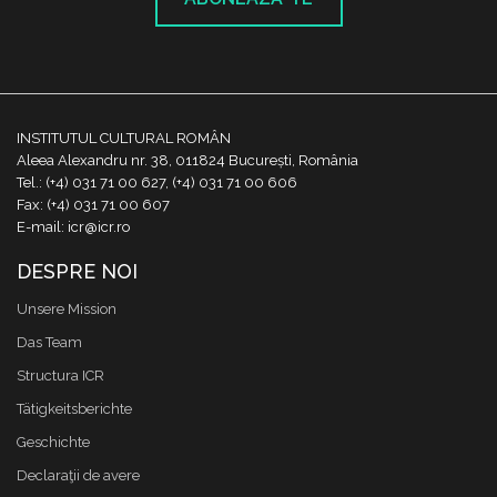
INSTITUTUL CULTURAL ROMÂN
Aleea Alexandru nr. 38, 011824 București, România
Tel.: (+4) 031 71 00 627, (+4) 031 71 00 606
Fax: (+4) 031 71 00 607
E-mail: icr@icr.ro
DESPRE NOI
Unsere Mission
Das Team
Structura ICR
Tätigkeitsberichte
Geschichte
Declaraţii de avere