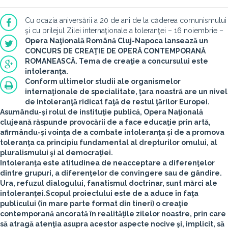
Cu ocazia aniversării a 20 de ani de la căderea comunismului
şi cu prilejul Zilei internaţionale a toleranţei – 16 noiembrie –
Opera Naţională Română Cluj-Napoca
lansează un
CONCURS DE CREAŢIE DE OPERĂ CONTEMPORANĂ
ROMANEASCĂ. Tema de creaţie a concursului este
intoleranţa
.
Conform ultimelor studii ale organismelor
internaţionale de specialitate, ţara noastră are un nivel
de intoleranţă ridicat faţă de restul ţărilor Europei.
Asumându-şi rolul de instituţie publică, Opera Naţională
clujeană răspunde provocării de a face educaţie prin artă,
afirmându-şi voinţa de a combate intoleranţa şi de a promova
toleranţa ca principiu fundamental al drepturilor omului, al
pluralismului şi al democraţiei.
Intoleranţa este atitudinea de neacceptare a diferenţelor
dintre grupuri, a diferenţelor de convingere sau de gândire.
Ura, refuzul dialogului, fanatismul doctrinar, sunt mărci ale
intoleranţei.Scopul proiectului este de a aduce în faţa
publicului (în mare parte format din tineri) o creaţie
contemporană ancorată în realităţile zilelor noastre, prin care
să atragă atenţia asupra acestor aspecte nocive şi, implicit, să