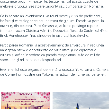
costumele proprii - moștenite, țesute manual acasă, cusute de
mebrele grupului Șezătoare JaponIA sau cumpărate din România.
Ca în fiecare an, evenimentul va reuni peste 3.000 de participanți,
fanfare și care alegorice pe un traseu de 3,4 km. Parada va porni la
ora 11:15 din celebrul Parc Yamashita, va trece pe lângă repere
istorice precum Clădirea Vămii și Depozitul Roșu de Cărămidă (Red
Brick Warehouse), finalizându-se în districtul Isezaki-cho.
Participarea României la acest eveniment de anvergură în regiunea
Kanagawa oferă o oportunitate de vizibilitate și de diplomație
culturală, având în vedere că parada atrage anual sute de mii de
spectatori și milioane de telespectatori.
Evenimentul este organizat de Primăria orașului Yokohama și Camera
de Comerț și Industrie din Yokohama, alături de numeroși parteneri.