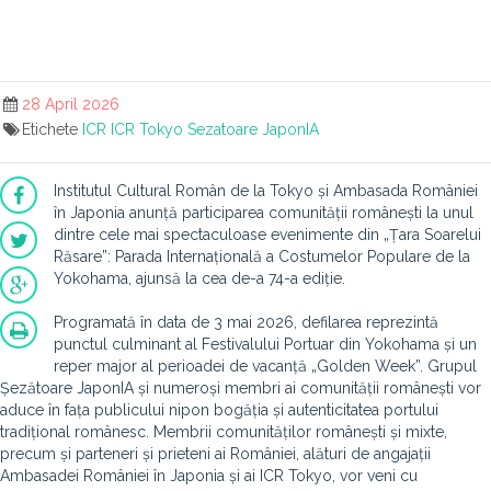
28 April 2026
Etichete
ICR
ICR Tokyo
Sezatoare JaponIA
Institutul Cultural Român de la Tokyo și Ambasada României
în Japonia anunță participarea comunității românești la unul
dintre cele mai spectaculoase evenimente din „Țara Soarelui
Răsare”: Parada Internațională a Costumelor Populare de la
Yokohama, ajunsă la cea de-a 74-a ediție.
Programată în data de 3 mai 2026, defilarea reprezintă
punctul culminant al Festivalului Portuar din Yokohama și un
reper major al perioadei de vacanță „Golden Week”. Grupul
Șezătoare JaponIA și numeroși membri ai comunității românești vor
aduce în fața publicului nipon bogăția și autenticitatea portului
tradițional românesc. Membrii comunităților românești și mixte,
precum și parteneri și prieteni ai României, alături de angajații
Ambasadei României în Japonia și ai ICR Tokyo, vor veni cu