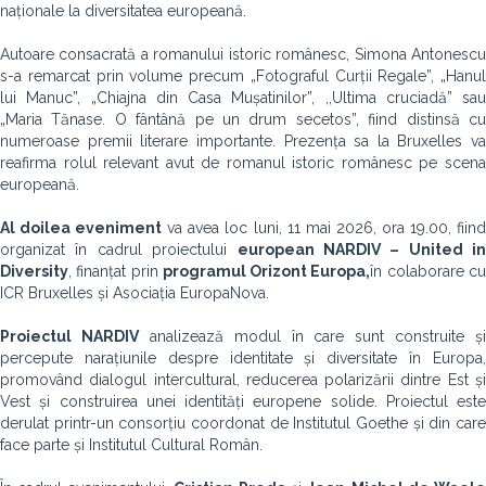
naționale la diversitatea europeană.
Autoare consacrată a romanului istoric românesc, Simona Antonescu
s-a remarcat prin volume precum „Fotograful Curții Regale”, „Hanul
lui Manuc”, „Chiajna din Casa Mușatinilor”, ,,Ultima cruciadă” sau
„Maria Tănase. O fântână pe un drum secetos”, fiind distinsă cu
numeroase premii literare importante. Prezența sa la Bruxelles va
reafirma rolul relevant avut de romanul istoric românesc pe scena
europeană.
Al doilea eveniment
va avea loc luni, 11 mai 2026, ora 19.00, fiin
organizat în cadrul proiectului
european NARDIV – United in
Diversity
, finanțat prin
programul Orizont Europa,
în colaborare c
ICR Bruxelles și Asociația EuropaNova.
Proiectul NARDIV
analizează modul în care sunt construite și
percepute narațiunile despre identitate și diversitate în Europa,
promovând dialogul intercultural, reducerea polarizării dintre Est și
Vest și construirea unei identități europene solide. Proiectul este
derulat printr-un consorțiu coordonat de Institutul Goethe și din care
face parte și Institutul Cultural Român.