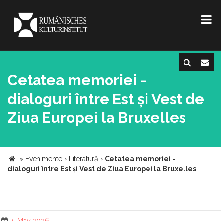
Cetatea memoriei -
dialoguri între Est și Vest de
Ziua Europei la Bruxelles
»
Evenimente
›
Literatură
›
Cetatea memoriei -
dialoguri între Est și Vest de Ziua Europei la Bruxelles
5 May 2026