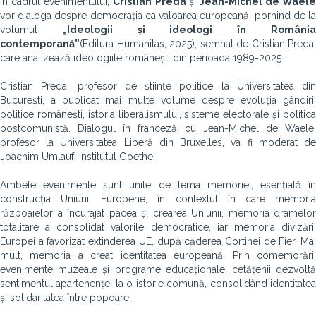
În cadrul evenimentului,
Cristian Preda
și
Jean-Michel de Waele
vor dialoga despre democrația ca valoarea europeană, pornind de la
volumul
„Ideologii și ideologi în Români
contemporană”
(Editura Humanitas, 2025), semnat de Cristian Preda,
care analizează ideologiile românești din perioada 1989-2025.
Cristian Preda, profesor de științe politice la Universitatea din
București, a publicat mai multe volume despre evoluția gândirii
politice românești, istoria liberalismului, sisteme electorale și politica
postcomunistă. Dialogul în franceză cu Jean-Michel de Waele,
profesor la Universitatea Liberă din Bruxelles, va fi moderat de
Joachim Umlauf, Institutul Goethe.
Ambele evenimente sunt unite de tema memoriei, esențială în
construcția Uniunii Europene, în contextul în care memoria
războaielor a încurajat pacea și crearea Uniunii, memoria dramelor
totalitare a consolidat valorile democratice, iar memoria divizării
Europei a favorizat extinderea UE, după căderea Cortinei de Fier. Mai
mult, memoria a creat identitatea europeană. Prin comemorări,
evenimente muzeale și programe educaționale, cetățenii dezvoltă
sentimentul apartenenței la o istorie comună, consolidând identitatea
și solidaritatea între popoare.