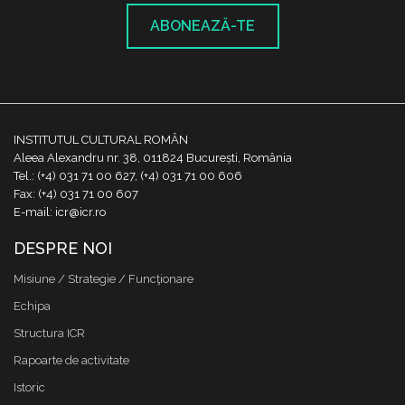
ABONEAZĂ-TE
INSTITUTUL CULTURAL ROMÂN
Aleea Alexandru nr. 38, 011824 București, România
Tel.: (+4) 031 71 00 627, (+4) 031 71 00 606
Fax: (+4) 031 71 00 607
E-mail: icr@icr.ro
DESPRE NOI
Misiune / Strategie / Funcţionare
Echipa
Structura ICR
Rapoarte de activitate
Istoric