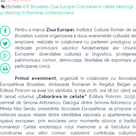
Etichete
ICR Bruxelles
Ziua Europei
Coborârea în cetate
Ideologii
și ideologi în România contemporană
Pentru a marca
Ziua Europei
, Institutul Cultural Român de l
Bruxelles susține organizarea a două evenimente culturale de
amploare, realizate în colaborare cu parteneri prestigioși și
dedicate promovării valorilor fundamentale ale Uniunii
Europene: diversitatea culturală și lingvistică, protejarea
patrimoniului comun, democrația, libertatea de exprimare și
participarea civică.
Primul eveniment,
organizat în colaborare cu Asociați
EuropaNova Bruxelles, Ambasada României în Regatul Belgiei și
Editura Polirom va avea loc sâmbătă, 9 mai 2026, ora 18.00, când va
fi lansat volumul
„Coborârea în cetate”
(Editura Polirom, 2025),
semnat de Simona Antonescu. Dialogul dintre Simona Antonescu și
Mirela Niță Sandu, președinta Asociației EuropaNova, va propune o
reflecție asupra relației dintre identitatea națională și apartenența la
spațiul european, prin evocarea unor momente istorice și tradiții
românești. Cartea evidențiază rolul memoriei și al trecutului în
construirea unui viitor comun, subliniind contribuția culturilor