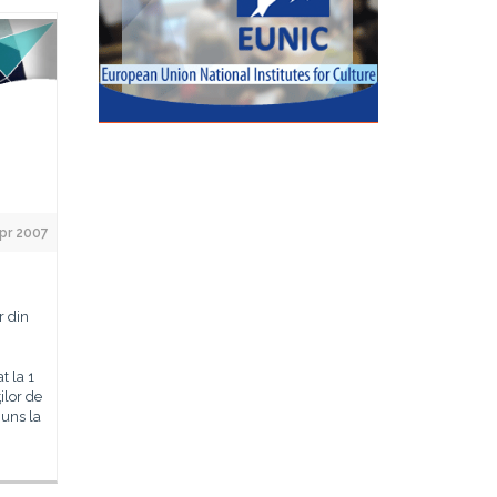
pr 2007
r din
t la 1
ilor de
juns la