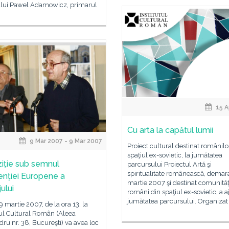
ui Pawel Adamowicz, primarul
15 A
Cu arta la capătul lumii
9 Mar 2007 - 9 Mar 2007
Proiect cultural destinat românilo
spaţiul ex-sovietic, la jumătatea
iţie sub semnul
parcursului Proiectul Artă şi
spiritualitate românească, demara
nţiei Europene a
martie 2007 şi destinat comunităţ
ului
români din spaţiul ex-sovietic, a a
jumătatea parcursului. Organizat
 9 martie 2007, de la ora 13, la
tul Cultural Român (Aleea
ru nr. 38, Bucureşti) va avea loc