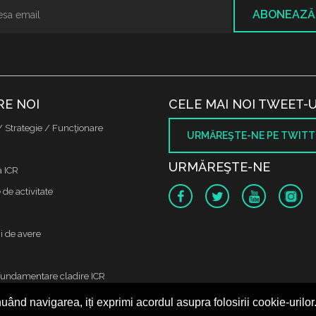
ABONEAZĂ
RE NOI
CELE MAI NOI TWEET-U
/ Strategie / Funcţionare
URMĂREŞTE-NE PE TWITT
URMĂREŞTE-NE
a ICR
de activitate
i de avere
fundamentare cladire ICR
uând navigarea, iți exprimi acordul asupra folosirii cookie-urilor