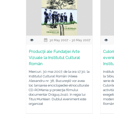
30 May 2007 - 30 May 2007
Producţii ale Fundaţiei Arte
Culor
Vizuale la Institutul Cultural
eveni
Român
Instit
Miercuri, 30 mai 2007, de la ora 17,30, la
Institu
Institutul Cultural Român (Aleea
la Sibi
Alexandru nr. 38, Bucureşti) vor avea
serie 
loc lansarea enciclopediei etnoculturale
Culoril
CD-ROMania şi proiecţia filmului
activită
documentar Drăguş 2x40, în regia lui
exegeti
Titus Muntean. Dublul eveniment este
modern
organizat
Român