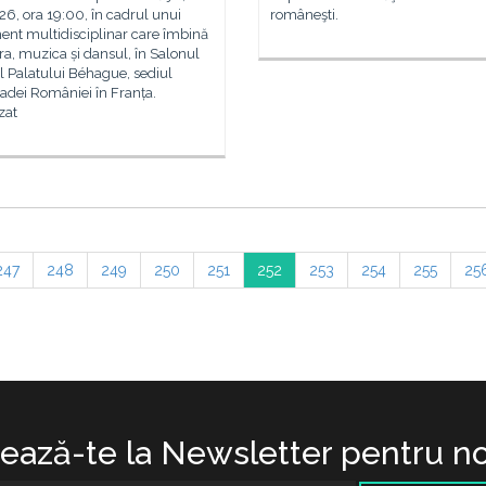
6, ora 19:00, în cadrul unui
româneşti.
ent multidisciplinar care îmbină
ura, muzica și dansul, în Salonul
l Palatului Béhague, sediul
dei României în Franța.
zat
247
248
249
250
251
252
253
254
255
25
ază-te la Newsletter pentru no