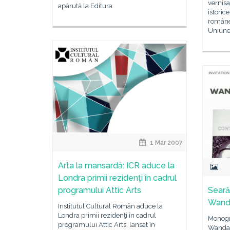
vernis
apărută la Editura
istorice
româneş
Uniunea
1 Mar 2007
Arta la mansardă: ICR aduce la
Londra primii rezidenţi în cadrul
programului Attic Arts
Seară
Wanda
Institutul Cultural Român aduce la
Londra primii rezidenţi în cadrul
Monogra
programului Attic Arts, lansat în
Wanda M