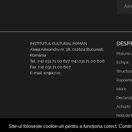
DESP
INSTITUTUL CULTURAL ROMÂN
Aleea Alexandru nr. 38, 011824 București,
Misiune 
România
Tel.: (+4) 031 71 00 627, (+4) 031 71 00 606
Echipa
Fax: (+4) 031 71 00 607
Structur
E-mail: icr@icr.ro
Rapoarte 
Istoric
Declaraţi
Achizitii
Nota de 
Contact
Site-ul folosește cookie-uri pentru a funcționa corect. Contin