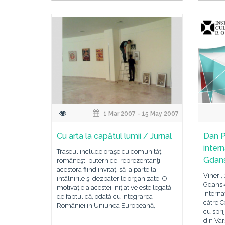
1 Mar 2007 - 15 May 2007
Cu arta la capătul lumii / Jurnal
Dan P
inter
Traseul include oraşe cu comunităţi
Gdan
româneşti puternice, reprezentanţii
acestora fiind invitaţi să ia parte la
Vineri, 
întâlnirile şi dezbaterile organizate. O
Gdansk,
motivaţie a acestei iniţiative este legată
interna
de faptul că, odată cu integrarea
către C
României în Uniunea Europeană,
cu spri
din Var