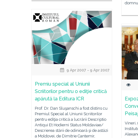
domnul
9 Apr 2007 - 9 Apr 2007
Premiu special al Uniunii
Scriitorilor pentru o ediţie critică
apărută la Editura ICR
Expoz
Conve
Prof. Dr. Dan Sluşanschi a fost distins cu
Peisaj
Premiul Special al Uniunii Scriitorilor
pentru ediţia critică a lucrării Descriptio
Vineri,
Antiqui Et Hodierni Status Moldaviae/
Institu
Descrierea stării de odinioară şi de astăzi
Alexand
a Moldovei, de Dimitrie Cantemir,