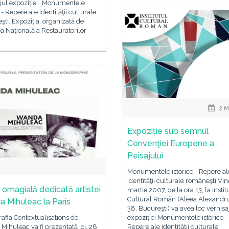
ajul expoziţiei „Monumentele
 - Repere ale identităţii culturale
ti. Expoziţia, organizată de
 Naţională a Restauratorilor
2 M
Expoziţie sub semnul
Convenţiei Europene a
Peisajului
Monumentele istorice - Repere al
identităţii culturale româneşti Vine
 omagială dedicată artistei
martie 2007, de la ora 13, la Instit
Cultural Român (Aleea Alexandru
 Mihuleac la Paris
38, Bucureşti) va avea loc vernisa
fia Contextualisations de
expoziţiei Monumentele istorice -
ihuleac va fi prezentată joi, 28
Repere ale identităţii culturale