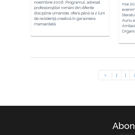
noiembrie 2006. Programul, adresat
mai 202
profesioniştilor români din diferite
evenim
discipline umaniste, oferă până la 2 luni
literat
de rezidenţă creativă în garsoniera
Auriu a
mansardată
Ambasa
Organi
1
|
Abone