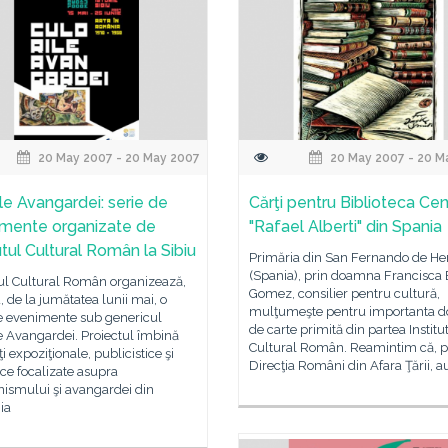
20 May 2007 - 20 May 2007
20 May 2007 - 20 M
ile Avangardei: serie de
Cărţi pentru Biblioteca Cen
mente organizate de
"Rafael Alberti" din Spania
utul Cultural Român la Sibiu
Primăria din San Fernando de He
(Spania), prin doamna Francisca 
tul Cultural Român organizează,
Gomez, consilier pentru cultură,
u, de la jumătatea lunii mai, o
mulţumeşte pentru importanta d
de evenimente sub genericul
de carte primită din partea Institu
e Avangardei. Proiectul îmbină
Cultural Român. Reamintim că, p
ţi expoziţionale, publicistice şi
Direcţia Români din Afara Ţării, au
ce focalizate asupra
ismului şi avangardei din
ia