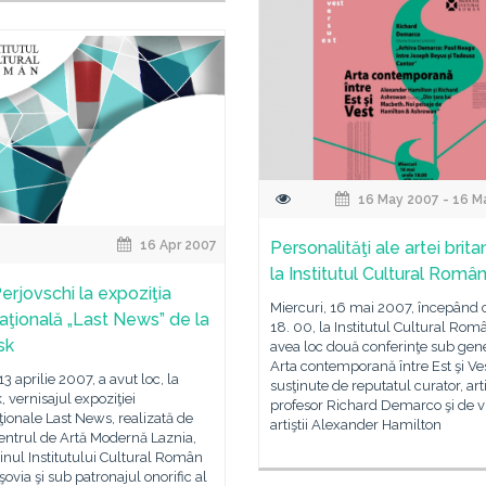
16 May 2007 - 16 M
16 Apr 2007
Personalităţi ale artei brita
la Institutul Cultural Româ
erjovschi la expoziţia
Miercuri, 16 mai 2007, începând 
naţională „Last News” de la
18. 00, la Institutul Cultural Rom
sk
avea loc două conferinţe sub gen
Arta contemporană între Est şi Ves
13 aprilie 2007, a avut loc, la
susţinute de reputatul curator, arti
 vernisajul expoziţiei
profesor Richard Demarco şi de v
ţionale Last News, realizată de
artiştii Alexander Hamilton
entrul de Artă Modernă Laznia,
jinul Institutului Cultural Român
şovia şi sub patronajul onorific al