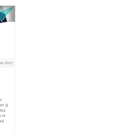
ar 2007
e
ri, 9
utul
 nr.
jul