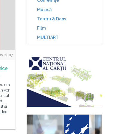
Conferinţe
Muzică
Teatru & Dans
Film
MULTIART
ay 2007
nice
n
cu ora
ân vor
ericul
t,
st şi
ideo-