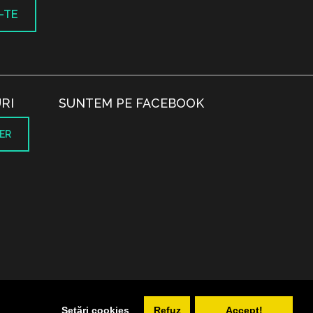
-TE
RI
SUNTEM PE FACEBOOK
ER
.
Setări cookies
Refuz
Accept!