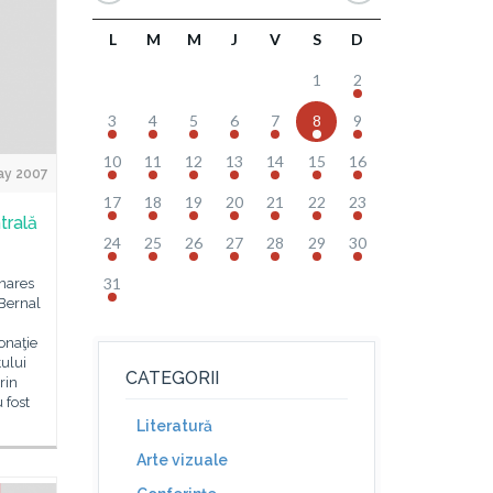
L
M
M
J
V
S
D
1
2
3
4
5
6
7
8
9
10
11
12
13
14
15
16
ay 2007
17
18
19
20
21
22
23
trală
24
25
26
27
28
29
30
31
nares
Bernal
onaţie
tului
CATEGORII
rin
 fost
Literatură
Arte vizuale