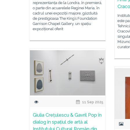
reprezentanța de la Londra, în premieră,
Craco
o parte din acuarelele Reginei Maria, în
cadrul unei expoziții majore, găzduită
Institu
de prestigioasa The King’s Foundation
este pa
Garrison Chapel Gallery, un spațiu
Tehnic
expozițional oferit
Cracovi
singula
Mizuno
curator
11 Sep 2025
Giulia Crețulescu & Gavril Pop în
dialog în spațiul de artă al
Institutului Cultural Român din