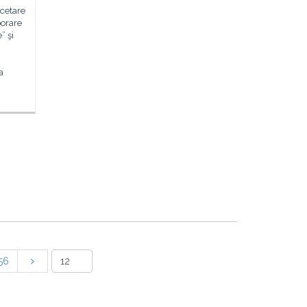
rcetare
borare
” şi
a
56