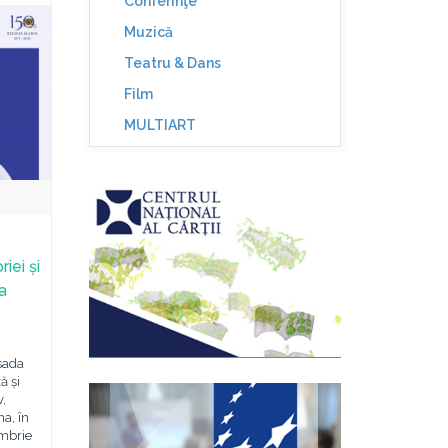
Conferinţe
Muzică
Teatru & Dans
Film
MULTIART
riei și
a
sada
ă și
,
a, în
ombrie