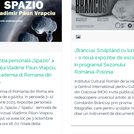
„Brâncuși. Sculptând cu lu
– o nouă expoziție de exc
iția personală „Spazio” a
în programul Sezonului
ului Vladimir Păun-Vrapciu,
România-Polonia
cademia di Romania din
Institutul Cultural Român de la V
a
și Centrul International pentru Cu
mia di Romania din Roma are
din Cracovia (MCK) invită publicul
 de a găzdui, în perioada 3–12
redescopere universul artistic al l
ie 2025, expoziția personală
Constantin Brâncuși prin prisma
ată „Spazio / Spațiu”, semnată de
fotografiei, care pentru sculptor n
l vizual Vladimir Păun-Vrapciu.
doar un instrument de document
jul va avea loc pe 3 octombrie
a ora 18:00 (Viale delle