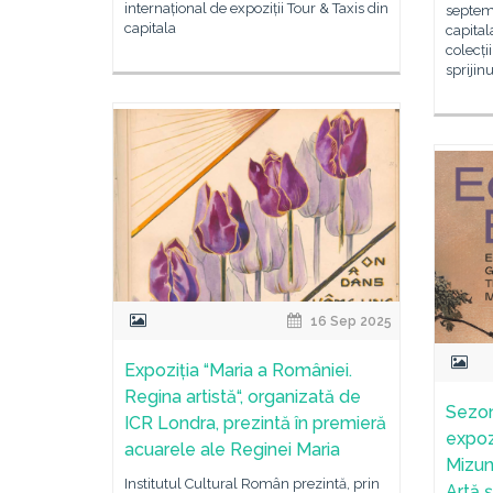
internațional de expoziții Tour & Taxis din
septem
capitala
capital
colecți
sprijinu
16 Sep 2025
Expoziția “Maria a României.
Regina artistă“, organizată de
Sezon
ICR Londra, prezintă în premieră
expoz
acuarele ale Reginei Maria
Mizun
Institutul Cultural Român prezintă, prin
Artă 