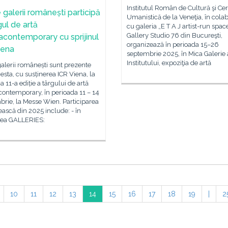
Institutul Român de Cultură şi Ce
 galerii românești participă
Umanistică de la Veneţia, în cola
gul de artă
cu galeria „E T A J artist-run space
Gallery Studio 76 din Bucureşti,
acontemporary cu sprijinul
organizează în perioada 15–26
iena
septembrie 2025, în Mica Galerie 
Institutului, expoziţia de artă
alerii românești sunt prezente
esta, cu susținerea ICR Viena, la
a 11-a ediție a târgului de artă
ontemporary, în perioada 11 – 14
rie, la Messe Wien. Participarea
scă din 2025 include: - în
nea GALLERIES:
10
11
12
13
14
15
16
17
18
19
|
2