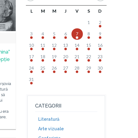
L
M
M
J
V
S
D
1
2
3
4
5
6
7
8
9
10
11
12
13
14
15
16
mina”
17
18
19
20
21
22
23
epție
24
25
26
27
28
29
30
31
arșovia
ltură
 să
ui
CATEGORII
u era
are,
Literatură
Arte vizuale