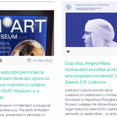
20 Sep 2025
Expoziția „Regina Maria,
Ambasador irezistibil al isto
 expoziție personală la
artei populare românești”, l
rdam dedicată operei lui
Galeria ICR Lisabona
și, realizată cu sprijinul
Institutul Cultural Român de la
a H’ART Museum, s-a
Lisabona, în colaborare cu Amba
is
României în Republica Portughez
Muzeul Județean de Istorie Brașov
Museum Amsterdam a inaugurat
organizează la Galeria ICR Lisabon
ia Brâncuși, The Birth of Modern
perioada 24 septembrie – 31 oct
re, prezentată în perioada 20