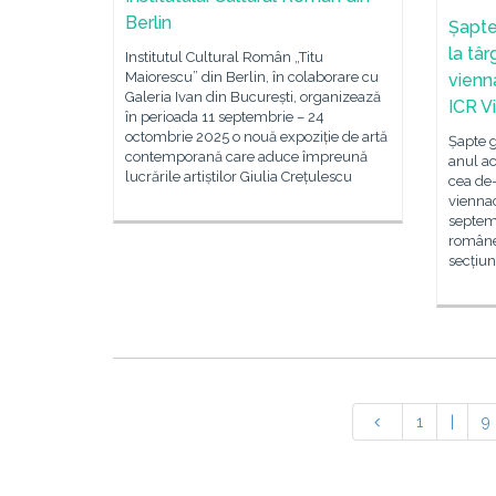
Berlin
Șapte
la târ
Institutul Cultural Român „Titu
Maiorescu” din Berlin, în colaborare cu
vienn
Galeria Ivan din București, organizează
ICR V
în perioada 11 septembrie – 24
octombrie 2025 o nouă expoziție de artă
Șapte g
contemporană care aduce împreună
anul ac
lucrările artiștilor Giulia Crețulescu
cea de-
viennac
septemb
românea
secțiu
1
|
9