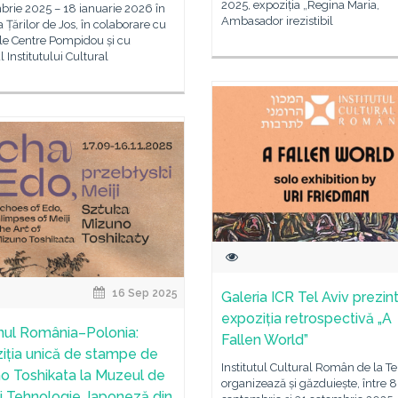
2025, expoziția „Regina Maria,
brie 2025 – 18 ianuarie 2026 în
Ambasador irezistibil
a Țărilor de Jos, în colaborare cu
ile Centre Pompidou și cu
l Institutului Cultural
16 Sep 2025
Galeria ICR Tel Aviv prezin
expoziția retrospectivă „A
ul România–Polonia:
Fallen World”
iția unică de stampe de
Institutul Cultural Român de la Te
o Toshikata la Muzeul de
organizează și găzduiește, între 8
și Tehnologie Japoneză din