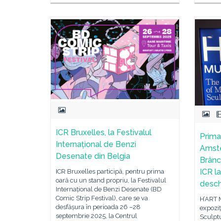
ICR Bruxelles, la Festivalul
Prima
Internațional de Benzi
Amste
Desenate din Belgia
Brâncu
ICR l
ICR Bruxelles participă, pentru prima
oară cu un stand propriu, la Festivalul
desch
Internațional de Benzi Desenate (BD
Comic Strip Festival), care se va
H’ART 
desfășura în perioada 26 –28
expoziț
septembrie 2025, la Centrul
Sculptu