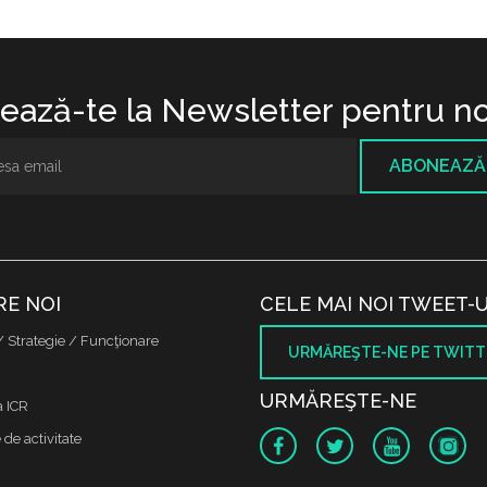
ază-te la Newsletter pentru no
ABONEAZĂ
RE NOI
CELE MAI NOI TWEET-U
/ Strategie / Funcţionare
URMĂREŞTE-NE PE TWITT
URMĂREŞTE-NE
a ICR
de activitate