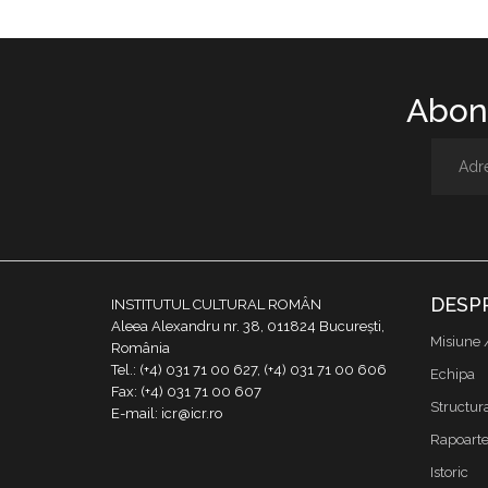
Abone
DESP
INSTITUTUL CULTURAL ROMÂN
Aleea Alexandru nr. 38, 011824 București,
Misiune 
România
Tel.: (+4) 031 71 00 627, (+4) 031 71 00 606
Echipa
Fax: (+4) 031 71 00 607
Structur
E-mail: icr@icr.ro
Rapoarte 
Istoric