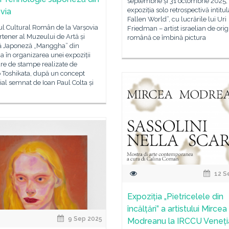
septembrie și 31 octombrie 2025,
expoziția solo retrospectivă intitul
via
Fallen World”, cu lucrările lui Uri
tul Cultural Român de la Varșovia
Friedman – artist israelian de orig
rtener al Muzeului de Artă și
română ce îmbină pictura
ă Japoneză „Manggha” din
a în organizarea unei expoziții
re de stampe realizate de
 Toshikata, după un concept
ial semnat de Ioan Paul Colta și
12 S
Expoziția „Pietricelele din
încălțări” a artistului Mircea
9 Sep 2025
Modreanu la IRCCU Veneți