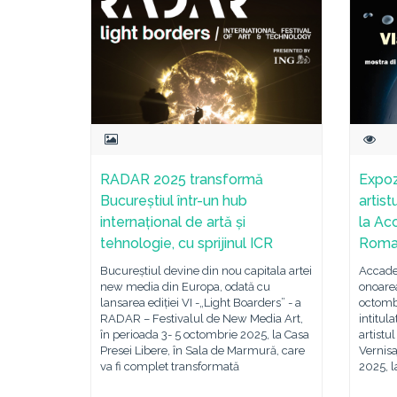
RADAR 2025 transformă
Expoz
Bucureștiul într-un hub
artist
internațional de artă și
la Ac
tehnologie, cu sprijinul ICR
Rom
Bucureștiul devine din nou capitala artei
Accade
new media din Europa, odată cu
onoarea
lansarea ediției VI -„Light Boarders” - a
octombr
RADAR – Festivalul de New Media Art,
intitul
în perioada 3- 5 octombrie 2025, la Casa
artistu
Presei Libere, în Sala de Marmură, care
Vernisa
va fi complet transformată
2025, l