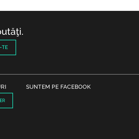
utăţi.
-TE
RI
SUNTEM PE FACEBOOK
ER