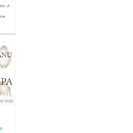
ată „A
ine
ep 2025
a