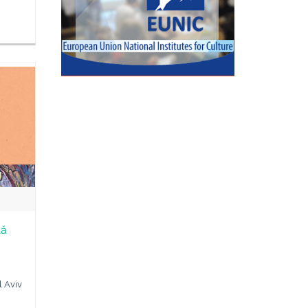
tă
l Aviv