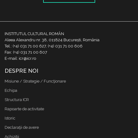
INSTITUTUL CULTURAL ROMÂN
Aleea Alexandru nr. 38, 011824 București, România
Tel.: (+4) 031 71 00 627, (+4) 031 71 00 606
Fax: (+4) 031 71 00 607
E-mail: icr@icr.ro
DESPRE NOI
Misiune / Strategie / Funcţionare
Echipa
Structura ICR
Rapoarte de activitate
Istoric
Declaraţii de avere
Achizitii