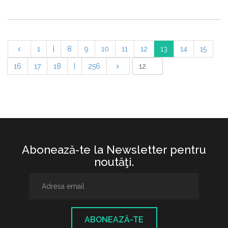
1
|
8
9
10
11
12
13
14
15
16
17
18
|
256
Abonează-te la Newsletter pentru
noutăţi.
ABONEAZĂ-TE