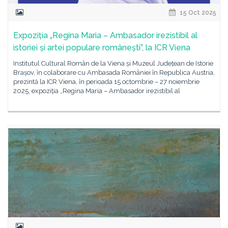
15 Oct 2025
Expoziția „Regina Maria – Ambasador irezistibil al
istoriei și artei populare românești”, la ICR Viena
Institutul Cultural Român de la Viena și Muzeul Județean de Istorie
Brașov, în colaborare cu Ambasada României în Republica Austria,
prezintă la ICR Viena, în perioada 15 octombrie – 27 noiembrie
2025, expoziția „Regina Maria – Ambasador irezistibil al