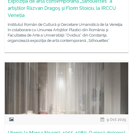
Expoziţia de artă contemporană „Silhouettes” a
artiştilor Răzvan Dragoş şi Florin Stoiciu, la IRCCU
Veneția
Institutul Român de Cultură şi Cercetare Umanistică de la Veneţia,
în colaborare cu Uniunea Artiştilor Plastici din România şi
Facultatea de Arte a Universităţii “Ovidius” din Constanţa,
organizează expoziţia de artă contemporană „Silhouettes”
9 Oct 2025
Utopie la Marea Neagră, 1955-1989. O piesă de(spre)