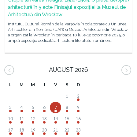
arhitectură în 5 acte Finisajul expoziției la Muzeul de
Arhitectură din Wrocław
Institutul Cultural Român de la Varșovia în colaborare cu Uniunea
Arhitecților din România (UAR) și Muzeul Arhitecturii din Wrocław
a organizat la Wrocław, în perioada 10 iulie-12 octombrie 2025, o
amplă expoziție dedicată arhitecturii litoralului românesc
AUGUST 2026
L
M
M
J
V
S
D
1
2
3
4
5
6
7
8
9
10
11
12
13
14
15
16
17
18
19
20
21
22
23