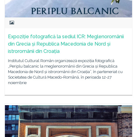
Expoziție fotografică la sediul ICR: Meglenoromânii
din Grecia și Republica Macedonia de Nord și
istroromânii din Croația
Institutul Cultural Român organizează expoziția fotografică
„Periplu balcanic la meglenoromânii din Grecia și Republica
Macedonia de Nord și istroromânii din Croația”, în parteneriat cu
Societatea de Cultură Macedo-Română, în perioada 12-27
noiembrie