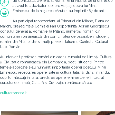
de Consulatul General al României la Milano, de la ora 16.00,
au avut loc dezbateri despre viața și opera lui Mihai
Eminescu, de la nașterea căruia s-au împlinit 167 de ani.
Au participat reprezentanți ai Primariei din Milano
, Diana de
Marchi, președintele Comisiei Pari Opportunita, Adrian Georgescu,
consulul general al României la Milano, n
umeroși români din
comunitatea românească, din comunitatea de basarabeni, studenți
români din Milano
, dar și mulți prieteni italieni ai Centrului Cultural
Italo-Român.
Au intervenit profesori români din cadrul cursului de Limbă, Cultură
și Civilizație românească din Lombardia, poeți, studenți.
Printre
temele abordate s-au numărat: importanța operei poetului Mihai
Eminescu, receptarea operei sale în cultura italiană, dar și în rândul
copiilor născuți în Italia, predarea operei eminesciene în cadrul
cursului de Limbă, Cultură și Civilizație românească etc.
culturaromena.it