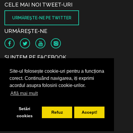
CELE MAI NOI TWEET-URI
URMĂREŞTE-NE PE TWITTER
URMĂREŞTE-NE
SUNTEM PE FACEBOOK
Site-ul folosește cookie-uri pentru a funcționa
corect. Continuând navigarea, iți exprimi
acordul asupra folosirii cookie-urilor.
Află mai mult
Setări
Refuz
Accept!
cookies