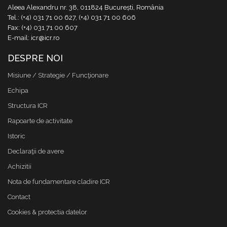
Aleea Alexandru nr. 38, 011824 București, România
Tel.: (+4) 031 71 00 627, (+4) 031 71 00 606
Fax: (+4) 031 71 00 607
E-mail: icr@icr.ro
DESPRE NOI
Misiune / Strategie / Funcţionare
Echipa
Structura ICR
Rapoarte de activitate
Istoric
Declaraţii de avere
Achizitii
Nota de fundamentare cladire ICR
Contact
Cookies & protectia datelor