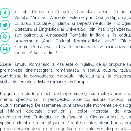
Institutul Român de Cultură şi Cercetare Umanistică de la
Veneţia, Ministerul Afacerilor Externe, prin Direcţia Diplomaţie
Culturală, Educaţie şi Ştiinţă, şi Departamentul de Filologie,
Literatură şi Lingvistică al Universităţii din Pisa organizează,
sub patronajul Ambasadei României în Italia şi în cadrul
programului „Anul Cultural România-Italia 2026”, Zilele
Filmului Românesc la Pisa, în perioada 12–21 mai 2026, la
Cinema Arsenale din Pisa.
Zilele Filmului Românesc la Pisa este o iniţiativă ce îşi propune să
promoveze cinematografia românească în spaţiul cultural italian,
contribuind la consolidarea dialogului intercultural şi la creşterea
vizibilităţii creaţiei artistice româneşti în Europa.
Programul include proiecţii de lungmetraje şi scurtmetraje premiate,
oferind spectatorilor o perspectivă autentică asupra societăţii şi
culturii româneşti. De asemenea, sunt prevăzute momente de dialog
şi întâlniri dedicate cinefililor şi celor interesaţi de arta
cinematografică. Proiecţiile se desfăşoară la Cinema Arsenale, un
spaţiu cultural de referinţă pentru filmul de autor, oferind un cadru
propice experienţelor cinematografice de calitate. Filmele proiectate