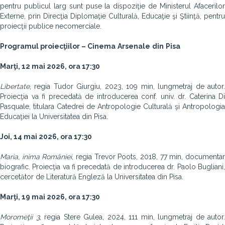
pentru publicul larg sunt puse la dispoziţie de Ministerul Afacerilor
Externe, prin Direcţia Diplomaţie Culturală, Educaţie şi Ştiinţă, pentru
proiecţii publice necomerciale.
Programul proiecţiilor – Cinema
Arsenale
din
Pisa
Marţi, 12 mai 2026, ora 17:30
Libertate
, regia Tudor Giurgiu, 2023, 109 min, lungmetraj de autor.
Proiecţia va fi precedată de introducerea conf. univ. dr. Caterina Di
Pasquale, titulara Catedrei de Antropologie Culturală şi Antropologia
Educaţiei la Universitatea din Pisa.
Joi, 14 mai 2026, ora 17:30
Maria
,
inima
României
, regia Trevor Poots, 2018, 77 min, documenta
biografic. Proiecţia va fi precedată de introducerea dr. Paolo Bugliani,
cercetător de Literatură Engleză la Universitatea din Pisa.
Marţi, 19 mai 2026, ora 17:30
Moromeţii
3
, regia Stere Gulea, 2024, 111 min, lungmetraj de autor.