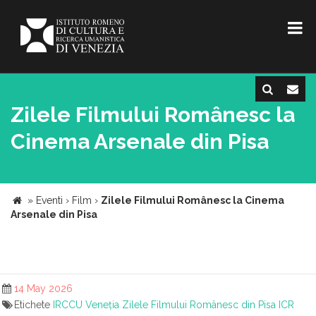
Zilele Filmului Românesc la
Cinema Arsenale din Pisa
»
Eventi
›
Film
›
Zilele Filmului Românesc la Cinema
Arsenale din Pisa
14 May 2026
Etichete
IRCCU Veneția
Zilele Filmului Românesc din Pisa
ICR