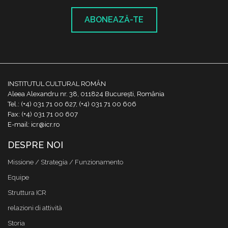
ABONEAZĂ-TE
INSTITUTUL CULTURAL ROMÂN
Aleea Alexandru nr. 38, 011824 București, România
Tel.: (+4) 031 71 00 627, (+4) 031 71 00 606
Fax: (+4) 031 71 00 607
E-mail: icr@icr.ro
DESPRE NOI
Missione / Strategia / Funzionamento
Equipe
Struttura ICR
relazioni di attività
Storia