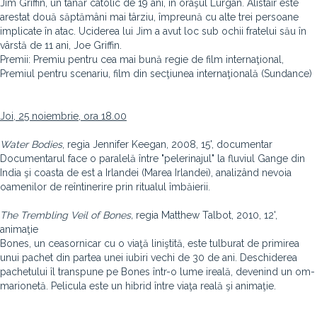
Jim Griffin, un tânăr catolic de 19 ani, în oraşul Lurgan. Alistair este
arestat două săptămâni mai târziu, împreună cu alte trei persoane
implicate în atac. Uciderea lui Jim a avut loc sub ochii fratelui său în
vârstă de 11 ani, Joe Griffin.
Premii: Premiu pentru cea mai bună regie de film internaţional,
Premiul pentru scenariu, film din secţiunea internaţională (Sundance)
Joi, 25 noiembrie, ora 18.00
Water Bodies
, regia Jennifer Keegan, 2008, 15', documentar
Documentarul face o paralelă între "pelerinajul" la fluviul Gange din
India şi coasta de est a Irlandei (Marea Irlandei), analizând nevoia
oamenilor de reîntinerire prin ritualul îmbăierii.
The Trembling Veil of Bones,
regia Matthew Talbot, 2010, 12',
animaţie
Bones, un ceasornicar cu o viaţă liniştită, este tulburat de primirea
unui pachet din partea unei iubiri vechi de 30 de ani. Deschiderea
pachetului îl transpune pe Bones într-o lume ireală, devenind un om-
marionetă. Pelicula este un hibrid între viaţa reală şi animaţie.