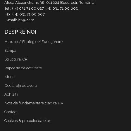
Aleea Alexandru nr. 38, 011824 București, România
Tel.: (+4) 031 71 00 627, (+4) 031 71 00 606
Fax: (+4) 031 71 00 607
E-mail: icr@icr.ro
DESPRE NOI
Misiune / Strategie / Funcţionare
Echipa
Structura ICR
Rapoarte de activitate
Istoric
Declaraţii de avere
Achizitii
Nota de fundamentare cladire ICR
Contact
Cookies & protectia datelor