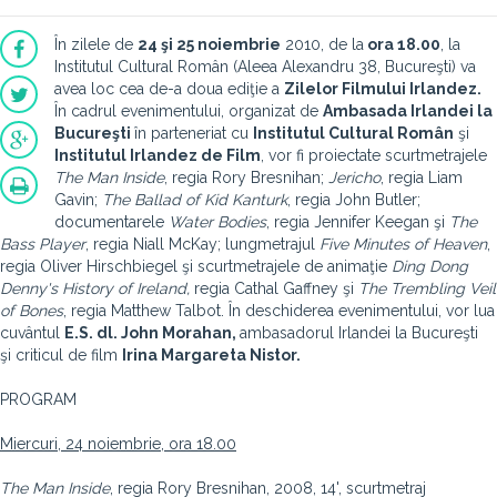
În zilele de
24 şi 25 noiembrie
2010, de la
ora 18.00
, la
Institutul Cultural Român (Aleea Alexandru 38, Bucureşti) va
avea loc cea de-a doua ediţie a
Zilelor Filmului Irlandez.
În cadrul evenimentului, organizat de
Ambasada Irlandei la
Bucureşti
în parteneriat cu
Institutul Cultural Român
şi
Institutul Irlandez de Film
, vor fi proiectate scurtmetrajele
The Man Inside
, regia Rory Bresnihan;
Jericho
, regia Liam
Gavin;
The Ballad of Kid Kanturk
, regia John Butler;
documentarele
Water Bodies
, regia Jennifer Keegan şi
The
Bass Player
, regia Niall McKay; lungmetrajul
Five Minutes of Heaven
,
regia Oliver Hirschbiegel şi scurtmetrajele de animaţie
Ding Dong
Denny's History of Ireland,
regia Cathal Gaffney şi
The Trembling Veil
of Bones
, regia Matthew Talbot. În deschiderea evenimentului, vor lua
cuvântul
E.S. dl. John Morahan,
ambasadorul Irlandei la Bucureşti
şi criticul de film
Irina Margareta Nistor.
PROGRAM
Miercuri, 24 noiembrie, ora 18.00
The Man Inside
, regia Rory Bresnihan, 2008, 14', scurtmetraj