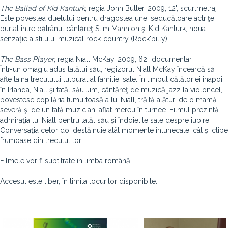
The Ballad of Kid Kanturk
, regia John Butler, 2009, 12', scurtmetraj
Este povestea duelului pentru dragostea unei seducătoare actriţe
purtat între bătrânul cântăreţ Slim Mannion şi Kid Kanturk, noua
senzaţie a stilului muzical rock-country (Rock'billy).
The Bass Player
, regia Niall McKay, 2009, 62', documentar
Într-un omagiu adus tatălui său, regizorul Niall McKay încearcă să
afle taina trecutului tulburat al familiei sale. În timpul călătoriei inapoi
în Irlanda, Niall şi tatăl său Jim, cântăreţ de muzică jazz la violoncel,
povestesc copilăria tumultoasă a lui Niall, trăită alături de o mamă
severă şi de un tată muzician, aflat mereu în turnee. Filmul prezintă
admiraţia lui Niall pentru tatăl său şi îndoielile sale despre iubire.
Conversaţia celor doi destăinuie atât momente întunecate, cât şi clipe
frumoase din trecutul lor.
Filmele vor fi subtitrate în limba română.
Accesul este liber, în limita locurilor disponibile.