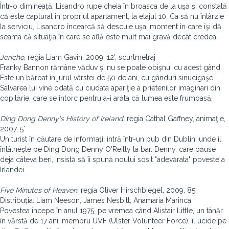
Într-o dimineaţă, Lisandro rupe cheia în broasca de la uşă şi constată
că este capturat în propriul apartament, la etajul 10. Ca să nu întârzie
la serviciu, Lisandro încearcă să descuie uşa, moment în care îşi dă
seama că situaţia în care se află este mult mai gravă decât credea.
Jericho
, regia Liam Gavin, 2009, 12', scurtmetraj
Franky Bannon rămâne văduv şi nu se poate obişnui cu acest gând.
Este un bărbat în jurul vârstei de 50 de ani, cu gânduri sinucigaşe.
Salvarea lui vine odată cu ciudata apariţie a prietenilor imaginari din
copilărie, care se întorc pentru a-i arăta că lumea este frumoasă.
Ding Dong Denny's History of Ireland,
regia Cathal Gaffney, animaţie,
2007, 5'
Un turist în căutare de informaţii intră într-un pub din Dublin, unde îl
întâlneşte pe Ding Dong Denny O'Reilly la bar. Denny, care băuse
deja câteva beri, insistă să îi spună noului sosit "adevărata" poveste a
Irlandei.
Five Minutes of Heaven
, regia Oliver Hirschbiegel, 2009, 85'
Distribuţia: Liam Neeson, James Nesbitt, Anamaria Marinca
Povestea începe în anul 1975, pe vremea când Alistair Little, un tânăr
în vărstă de 17 ani, membru UVF (Ulster Volunteer Force), îl ucide pe