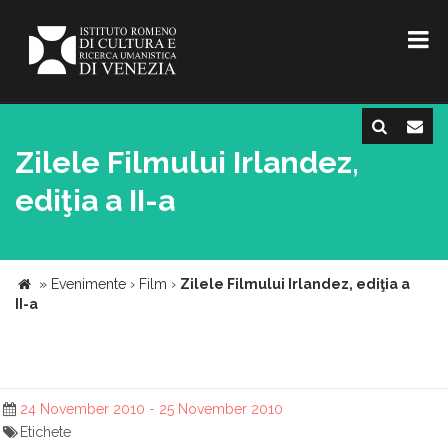
Zilele Filmului Irlandez,
ediţia a II-a
»
Evenimente
›
Film
›
Zilele Filmului Irlandez, ediţia a
II-a
24 November 2010 - 25 November 2010
Etichete