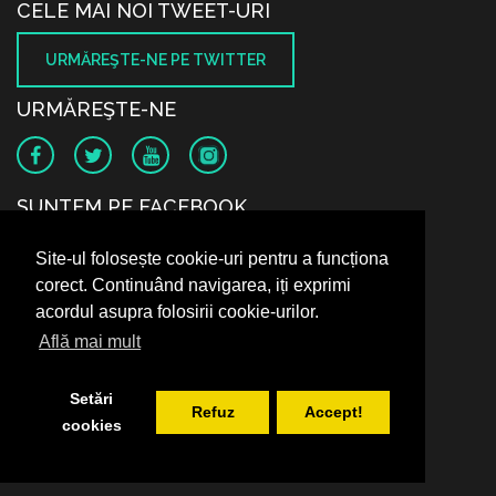
CELE MAI NOI TWEET-URI
URMĂREŞTE-NE PE TWITTER
URMĂREŞTE-NE
SUNTEM PE FACEBOOK
Site-ul folosește cookie-uri pentru a funcționa
corect. Continuând navigarea, iți exprimi
acordul asupra folosirii cookie-urilor.
Află mai mult
Setări
Refuz
Accept!
cookies