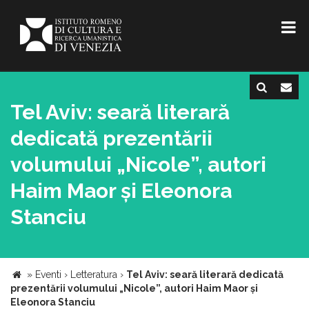
Tel Aviv: seară literară
dedicată prezentării
volumului „Nicole”, autori
Haim Maor și Eleonora
Stanciu
»
Eventi
›
Letteratura
›
Tel Aviv: seară literară dedicată
prezentării volumului „Nicole”, autori Haim Maor și
Eleonora Stanciu