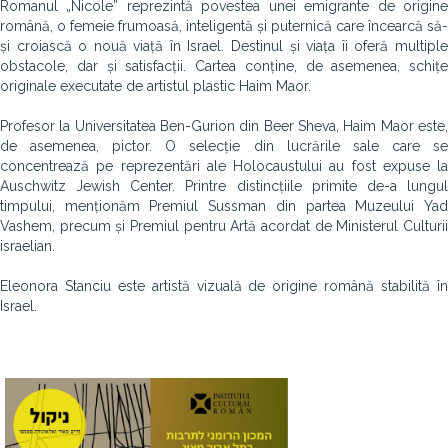
Romanul „Nicole” reprezintă povestea unei emigrante de origine
română, o femeie frumoasă, inteligentă și puternică care încearcă să-
și croiască o nouă viață în Israel. Destinul și viața îi oferă multiple
obstacole, dar și satisfacții. Cartea conține, de asemenea, schițe
originale executate de artistul plastic Haim Maor.
Profesor la Universitatea Ben-Gurion din Beer Sheva, Haim Maor este,
de asemenea, pictor. O selecție din lucrările sale care se
concentrează pe reprezentări ale Holocaustului au fost expuse la
Auschwitz Jewish Center. Printre distincțiile primite de-a lungul
timpului, menționăm Premiul Sussman din partea Muzeului Yad
Vashem, precum și Premiul pentru Artă acordat de Ministerul Culturii
israelian.
Eleonora Stanciu este artistă vizuală de origine română stabilită în
Israel.